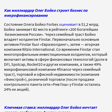
Как миллиардер Олег Бойко строит бизнес по
микрофинансированию
Состояние Олега Бойко Forbes
оценивает
в $1,2 млрд.
Бойко занимает 82 место в рейтинге «200 богатейших
бизнесменов России». Через семейный траст Бойко
владеет холдингом Finstar. Первоначально основным
активом Finstar был «Евразхолдинг», затем — игорная
компания Ritzio International. Со временем Finstar стал
многопрофильным инвестиционным холдингом, который
включает активы в сфере финансовых технологий (доли в
DFI, Spotcap, Rocket10 и других компаниях, а также 49%
микрофинансовой компании 4finance через семейный
траст), торговой и офисной недвижимости (компания
«Финстрой»), розничной торговли (после продажи
контрольного пакета сети «Рив Гош» у Finstar остались
24% ее акций).
Ключевая ставка: миллиардер Олег Бойко мечтает