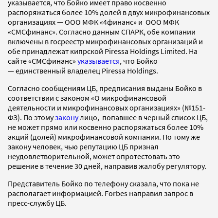
указывается, что Бойко имеет право косвенно
распоряжаться более 10% долей в двух микрофинансовых
организациях — ООО МФК «4финанс» и ООО МФК
«СМСфинанс». Согласно данным СПАРК, обе компании
включены в госреестр микрофинансовых организаций и
обе принадлежат кипрской Piressa Holdings Limited. На
сайте «СМСфинанс»
указывается
, что Бойко
— единственный владелец Piressa Holdings.
Согласно сообщениям ЦБ, предписания выданы Бойко в
соответствии с законом «О микрофинансовой
деятельности и микрофинансовых организациях» (№151-
ФЗ). По этому
закону
лицо, попавшее в черный список ЦБ,
не может прямо или косвенно распоряжаться более 10%
акций (долей) микрофинансовой компании. По тому же
закону человек, чью репутацию ЦБ признал
неудовлетворительной, может опротестовать это
решение в течение 30 дней, направив жалобу регулятору.
Представитель Бойко по телефону сказала, что пока не
располагает информацией. Forbes направил запрос в
пресс-службу ЦБ.