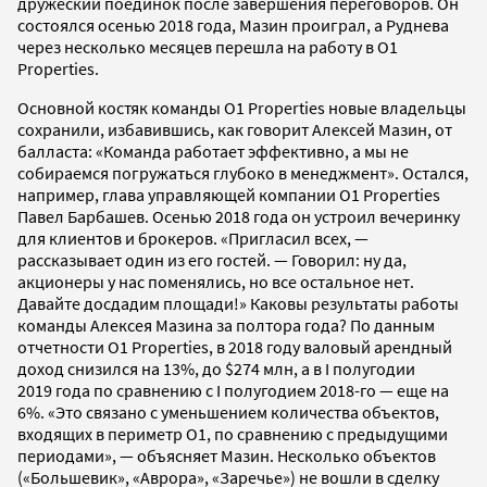
дружеский поединок после завершения переговоров. Он
состоялся осенью 2018 года, Мазин проиграл, а Руднева
через несколько месяцев перешла на работу в O1
Properties.
Основной костяк команды O1 Properties новые владельцы
сохранили, избавившись, как говорит Алексей Мазин, от
балласта: «Команда работает эффективно, а мы не
собираемся погружаться глубоко в менеджмент». Остался,
например, глава управляющей компании O1 Properties
Павел Барбашев. Осенью 2018 года он устроил вечеринку
для клиентов и брокеров. «Пригласил всех, —
рассказывает один из его гостей. — Говорил: ну да,
акционеры у нас поменялись, но все остальное нет.
Давайте досдадим площади!» Каковы результаты работы
команды Алексея Мазина за полтора года? По данным
отчетности O1 Properties, в 2018 году валовый арендный
доход снизился на 13%, до $274 млн, а в I полугодии
2019 года по сравнению с I полугодием 2018-го — еще на
6%. «Это связано с уменьшением количества объектов,
входящих в периметр O1, по сравнению с предыдущими
периодами», — объясняет Мазин. Несколько объектов
(«Большевик», «Аврора», «Заречье») не вошли в сделку