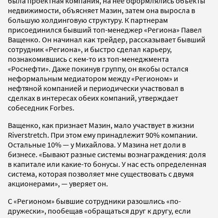
была проектная компания, на нее оформлялись объекты
недвижимости, объясняет Мазин, затем она выросла в
большую холдинговую структуру. К партнерам
присоединился бывший топ-менеджер «Региона» Павел
Ващенко. Он начинал как трейдер, рассказывает бывший
сотрудник «Региона», и быстро сделал карьеру,
познакомившись с кем-то из топ-менеджмента
«Роснефти». Даже покинув группу, он якобы остался
неформальным медиатором между «Регионом» и
нефтяной компанией и периодически участвовал в
сделках в интересах обеих компаний, утверждает
собеседник Forbes.
Ващенко, как признает Мазин, мало участвует в жизни
Riverstretch. При этом ему принадлежит 90% компании.
Остальные 10% — у Михайлова. У Мазина нет доли в
бизнесе. «Бывают разные системы вознаграждения: доля
в капитале или какие-то бонусы. У нас есть определенная
система, которая позволяет мне существовать с двумя
акционерами», — уверяет он.
С «Регионом» бывшие сотрудники разошлись «по-
дружески», пообещав «обращаться друг к другу, если