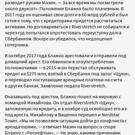
разводит руками Мазин. — За все время мы посмотрели
около двухсот». Положение Блажко было плачевным. В
2017 году он оценивал свои долги в 60 млрд рублей и был
готов к тому, что с кредиторами придется рассчитаться
активами. Но договариваться с Riverstretch не собирался и
через суд попытался опротестовать переуступку долга
Сбербанком. Вскоре он убедился, что недооценил
соперника.
В октябре 2017 года Блажко арестовали и отправили под
домашний арест. Его обвинили в злоупотреблении
полномочиями — в 2015-м он перестал обслуживать
кредит на $275 млн, взятый в Сбербанке под залог «Щуки»,
и переводил поступающие арендные платежи на счета
в других банках. Заявление подала Riverstretch.
Оказавшись под арестом, Блажко пошел на мировую с
командой Михайлова. Он отдал Riverstretch «Щуку»,
заложенную по кредиту, и в ноябре суд освободил его из-
под ареста. Михайлову и Ващенко перешел и Nordstar
Tower. «Мы не позволяем ситуации дойти до конфликта с
арендаторами, — отвечает Мазин на вопрос о споре
Блажко с «Роснефтью». — Не знаю, какими причинами