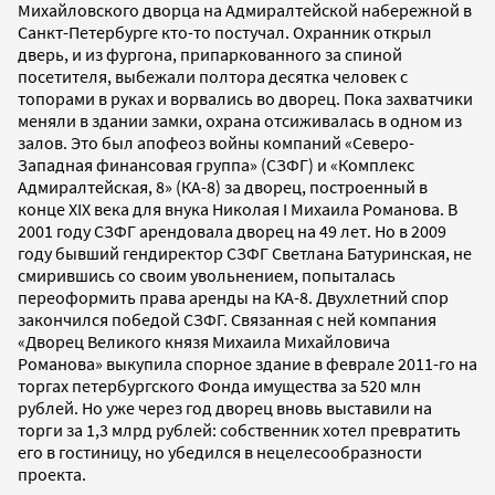
Михайловского дворца на Адмиралтейской набережной в
Санкт-Петербурге кто-то постучал. Охранник открыл
дверь, и из фургона, припаркованного за спиной
посетителя, выбежали полтора десятка человек с
топорами в руках и ворвались во дворец. Пока захватчики
меняли в здании замки, охрана отсиживалась в одном из
залов. Это был апофеоз войны компаний «Северо-
Западная финансовая группа» (СЗФГ) и «Комплекс
Адмиралтейская, 8» (КА-8) за дворец, построенный в
конце XIX века для внука Николая I Михаила Романова. В
2001 году СЗФГ арендовала дворец на 49 лет. Но в 2009
году бывший гендиректор СЗФГ Светлана Батуринская, не
смирившись со своим увольнением, попыталась
переоформить права аренды на КА-8. Двухлетний спор
закончился победой СЗФГ. Связанная с ней компания
«Дворец Великого князя Михаила Михайловича
Романова» выкупила спорное здание в феврале 2011-го на
торгах петербургского Фонда имущества за 520 млн
рублей. Но уже через год дворец вновь выставили на
торги за 1,3 млрд рублей: собственник хотел превратить
его в гостиницу, но убедился в нецелесообразности
проекта.