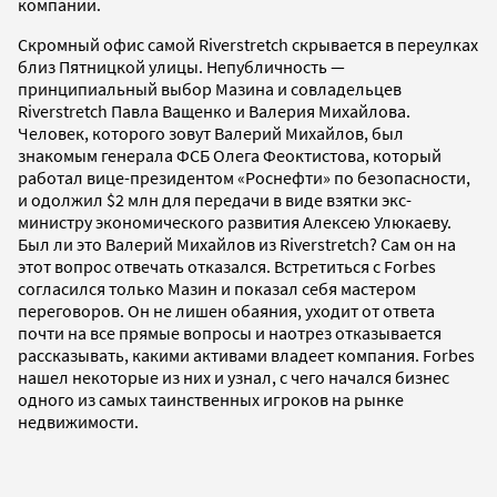
компании.
Скромный офис самой Riverstretch скрывается в переулках
близ Пятницкой улицы. Непубличность —
принципиальный выбор Мазина и совладельцев
Riverstretch Павла Ващенко и Валерия Михайлова.
Человек, которого зовут Валерий Михайлов, был
знакомым генерала ФСБ Олега Феоктистова, который
работал вице-президентом «Роснефти» по безопасности,
и одолжил $2 млн для передачи в виде взятки экс-
министру экономического развития Алексею Улюкаеву.
Был ли это Валерий Михайлов из Riverstretch? Сам он на
этот вопрос отвечать отказался. Встретиться с Forbes
согласился только Мазин и показал себя мастером
переговоров. Он не лишен обаяния, уходит от ответа
почти на все прямые вопросы и наотрез отказывается
рассказывать, какими активами владеет компания. Forbes
нашел некоторые из них и узнал, с чего начался бизнес
одного из самых таинственных игроков на рынке
недвижимости.