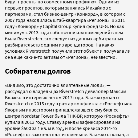
будут проекты по совместному профилю». Одним из
первых проектов, которым занялись Михайлов с
партнерами, стал бизнес-центр «Конкорд», в котором с
2007 года находилась штаб-квартира «Региона». В 2011
году «Конкорд» у Capital Group купил фонд UFG. Но как
минимум с 2013 года собственником помещений в нем
была Riverstretch, это следует из данных арбитражных
разбирательств с одним из арендаторов. На каких
условиях Riverstretch получила этот объект и получала ли
она еще какие-то активы от «Региона», неизвестно.
Собиратели долгов
«Видимо, это достаточно влиятельные люди», —
рассуждал о владельцах Riverstretch девелопер Максим
Блажко в интервью летом 2017 года. Блажко узнал о
Riverstretch в 2015 году в разгар конфликта с «Роснефтью».
Якорным инвестором принадлежавшего ему бизнес-
центра Nordstar Tower была ТНК-BP, которую «Роснефть»
купила в 2013 году. Ставку аренды зафиксировали на
уровне $500 за 1 кв. м в год, и после кризиса 2014-го
«Роснефть» захотела платить меньше. Блажко отказал, а