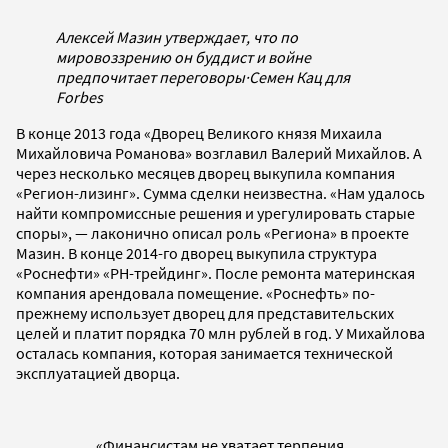
Алексей Мазин утверждает, что по
мировоззрению он буддист и войне
предпочитает переговоры
·
Семен Кац для
Forbes
В конце 2013 года «Дворец Великого князя Михаила
Михайловича Романова» возглавил Валерий Михайлов. А
через несколько месяцев дворец выкупила компания
«Регион-лизинг». Сумма сделки неизвестна. «Нам удалось
найти компромиссные решения и урегулировать старые
споры», — лаконично описал роль «Региона» в проекте
Мазин. В конце 2014-го дворец выкупила структура
«Роснефти» «РН-трейдинг». После ремонта материнская
компания арендовала помещение. «Роснефть» по-
прежнему использует дворец для представительских
целей и платит порядка 70 млн рублей в год. У Михайлова
осталась компания, которая занимается технической
эксплуатацией дворца.
«Финансистам не хватает терпения.