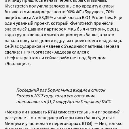
и Минцу пришлось начать переговоры с Мазиным.
Riverstretch получила заложенные по кредиту активы
бывшего миллиардера: почти 90% ФГ «Будущее», 70%
акций класса А и 58,39% акций класса B O1 Properties. Еще
один удачный проект, который Riverstretch принесли
знакомые? Давним партнером МКБ был «Регион», с 2011
года группа вошла в число акционеров банка, а затем
начала покупать доли и в других проектах его владельца.
Сейчас Судариков и Авдеев объединяют активы. Первая
сделка: НПФ «Согласие» Авдеева слился с
«Нефтегарантом» и сейчас работает под брендом
«Эволюция».
Последний раз Борис Минц входил в список
Forbes в 2017 году, тогда его состояние
оценивалось в $1,7 млрд
·
Артем Геодакян/ТАСС
«Можно ли называть RT&I самостоятельными игроками? —
рассуждает топ-менеджер «Открытия» (банк судится с
Минцем и участвовал в переговорах с RT&I). — Нет, только