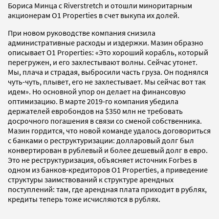
Бориса Минца с Riverstretch и отошли миноритарным
акционерам O1 Properties в счет выкупа их долей.
При новом руководстве компания снизила
административные расходы и издержки. Мазин образно
описывает O1 Properties: «Это хороший корабль, который
перегружен, и его захлестывают волны. Сейчас утонет.
Мы, плача и страдая, выбросили часть груза. Он поднялся
чуть-чуть, плывет, его не захлестывает. Мы сейчас вот так
идем». Но основной упор он делает на финансовую
оптимизацию. В марте 2019-го компания убедила
держателей евробондов на $350 млн не требовать
досрочного погашения в связи со сменой собственника.
Мазин гордится, что новой команде удалось договориться
с банками о реструктуризации: долларовый долг был
конвертирован в рублевый и более дешевый долг в евро.
Это не реструктуризация, объясняет источник Forbes в
одном из банков-кредиторов О1 Properties, а приведение
структуры заимствований к структуре арендных
поступлений: там, где арендная плата приходит в рублях,
кредиты теперь тоже исчисляются в рублях.