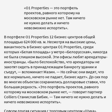
«O1 Properties — это портфель
проектов, равного которому на
московском рынке нет. Там ничего
не нужно делать и ничего
невозможно испортить».
В портфеле O1 Properties 12 бизнес-центров общей
площадью 624 000 кв. м. Несмотря на высокие цены,
вакантность в бизнес-центрах O1 Properties, среди
которых «Белая площадь» у метро «Белорусская», никогда
не была слишком высокой. Эти офисы любят арендаторы-
иностранцы. «Было беспокойство, что арендаторы не
захотят сидеть в принадлежащем банкроту здании и
съедут, — вспоминает Мазин. — Но сейчас они видят, что
все нормально, ничего не падает, бизнес идет». До сих пор
во многих объектах сохранились долларовые ставки, что
большая редкость. «Это портфель проектов, равного
которому на московском рынке нет, — говорит партнер
Colliers Станислав Бибик. — Там ничего не нужно делать и
ничего невозможно испортить».
Совсем другая ситуация с торговым центром «Щука».