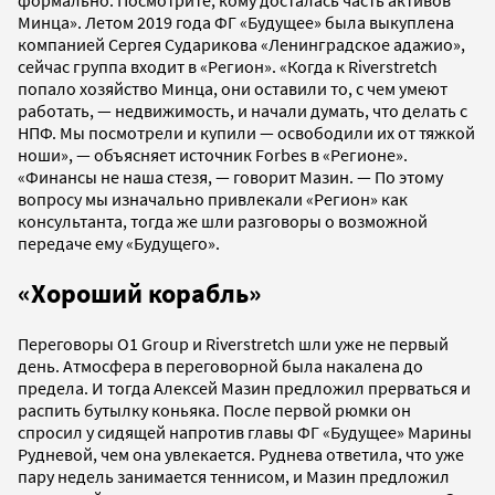
формально. Посмотрите, кому досталась часть активов
Минца». Летом 2019 года ФГ «Будущее» была выкуплена
компанией Сергея Сударикова «Ленинградское адажио»,
сейчас группа входит в «Регион». «Когда к Riverstretch
попало хозяйство Минца, они оставили то, с чем умеют
работать, — недвижимость, и начали думать, что делать с
НПФ. Мы посмотрели и купили — освободили их от тяжкой
ноши», — объясняет источник Forbes в «Регионе».
«Финансы не наша стезя, — говорит Мазин. — По этому
вопросу мы изначально привлекали «Регион» как
консультанта, тогда же шли разговоры о возможной
передаче ему «Будущего».
«Хороший корабль»
Переговоры O1 Group и Riverstretch шли уже не первый
день. Атмосфера в переговорной была накалена до
предела. И тогда Алексей Мазин предложил прерваться и
распить бутылку коньяка. После первой рюмки он
спросил у сидящей напротив главы ФГ «Будущее» Марины
Рудневой, чем она увлекается. Руднева ответила, что уже
пару недель занимается теннисом, и Мазин предложил