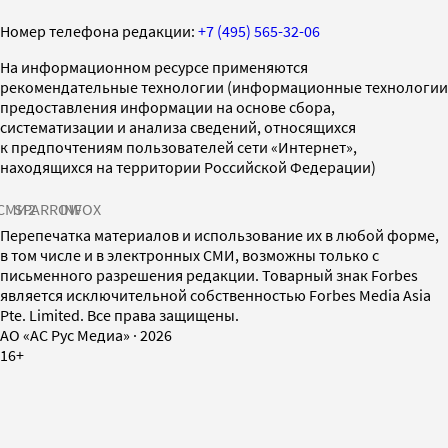
Номер телефона редакции:
+7 (495) 565-32-06
На информационном ресурсе применяются
рекомендательные технологии (информационные технологии
предоставления информации на основе сбора,
систематизации и анализа сведений, относящихся
к предпочтениям пользователей сети «Интернет»,
находящихся на территории Российской Федерации)
СМИ2
SPARROW
INFOX
Перепечатка материалов и использование их в любой форме,
в том числе и в электронных СМИ, возможны только с
письменного разрешения редакции. Товарный знак Forbes
является исключительной собственностью Forbes Media Asia
Pte. Limited. Все права защищены.
AO «АС Рус Медиа»
·
2026
16+