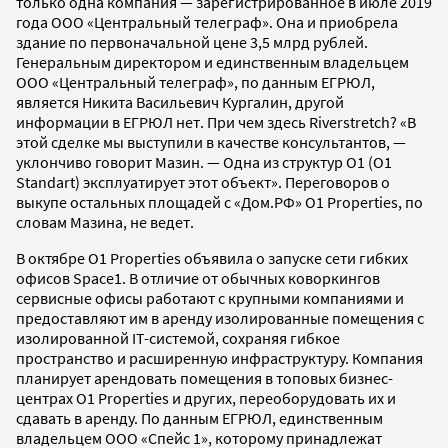
только одна компания — зарегистрированное в июле 2019
года ООО «Центральный телеграф». Она и приобрела
здание по первоначальной цене 3,5 млрд рублей.
Генеральным директором и единственным владельцем
ООО «Центральный телеграф», по данным ЕГРЮЛ,
является Никита Васильевич Кургалин, другой
информации в ЕГРЮЛ нет. При чем здесь Riverstretch? «В
этой сделке мы выступили в качестве консультантов, —
уклончиво говорит Мазин. — Одна из структур О1 (O1
Standart) эксплуатирует этот объект». Переговоров о
выкупе остальных площадей с «Дом.РФ» O1 Properties, по
словам Мазина, не ведет.
В октябре O1 Properties объявила о запуске сети гибких
офисов Space1. В отличие от обычных коворкингов
сервисные офисы работают с крупными компаниями и
предоставляют им в аренду изолированные помещения с
изолированной IT-системой, сохраняя гибкое
пространство и расширенную инфраструктуру. Компания
планирует арендовать помещения в топовых бизнес-
центрах O1 Properties и других, переоборудовать их и
сдавать в аренду. По данным ЕГРЮЛ, единственным
владельцем ООО «Спейс 1», которому принадлежат