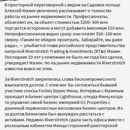
В просторной переговорной с видом на Садовое кольцо
Алексей Мазин увлеченно рассказывает о тонкостях
работы на рынке недвижимости. Профессионалы,
объясняет он, за объект стоимостью $200–300 млн
торгуются осторожно и могут добавить максимум $10 млн.
Непрофессионалов видно сразу: они платят $50–100 млн
сверху. «Таким не обидно проиграть. Забирайте, мы даже
рады», — улыбается глава российского представительства
кипрской Riverstretch Trading & Investments (RT&I) Мазин.
Последние 10 лет у компании не было ни года без сделки,
утверждает Мазин. Но на рынке недвижимости Riverstretch
известна вовсе не этим.
За Riverstretch закрепилась слава бескомпромиссного
взыскателя долгов. С этим мог бы согласиться бывший
участник списка Forbes Борис Минц. Интервью с Мазиным
проходит в бизнес-центре Lighthouse, откуда Минц когда-
то управлял своей бизнес-империей O1 Properties с
дюжиной первоклассных московских бизнес-центров. Из-
за долгов бизнесмен был вынужден расстаться с
активами. Недавно Riverstretch сдала часть офиса вместе с
роскошным кабинетом Минца сторонней риелторской