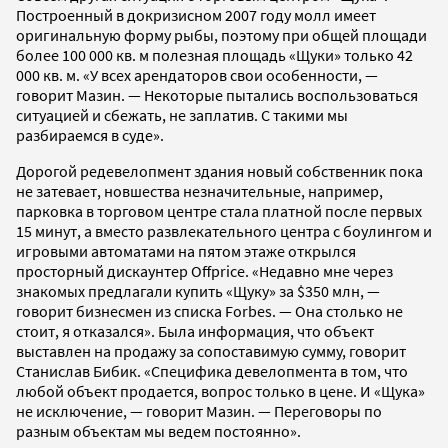
Построенный в докризисном 2007 году молл имеет
оригинальную форму рыбы, поэтому при общей площади
более 100 000 кв. м полезная площадь «Щуки» только 42
000 кв. м. «У всех арендаторов свои особенности, —
говорит Мазин. — Некоторые пытались воспользоваться
ситуацией и сбежать, не заплатив. С такими мы
разбираемся в суде».
Дорогой редевелопмент здания новый собственник пока
не затевает, новшества незначительные, например,
парковка в торговом центре стала платной после первых
15 минут, а вместо развлекательного центра с боулингом и
игровыми автоматами на пятом этаже открылся
просторный дискаунтер Offprice. «Недавно мне через
знакомых предлагали купить «Щуку» за $350 млн, —
говорит бизнесмен из списка Forbes. — Она столько не
стоит, я отказался». Была информация, что объект
выставлен на продажу за сопоставимую сумму, говорит
Станислав Бибик. «Специфика девелопмента в том, что
любой объект продается, вопрос только в цене. И «Щука»
не исключение, — говорит Мазин. — Переговоры по
разным объектам мы ведем постоянно».