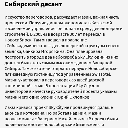
Сибирский десант
Искусство переговоров, рассуждает Мазин, важная часть
профессии. Получив диплом экономиста в Казахской
госакадемии управления, он попал в среду девелоперов и
строителей. В 2005-м в возрасте 30 лет переехал в
Новосибирск. Там он вошел в правление
«Сибакадеминвеста» — девелоперской структуры своего
земляка, банкира Игоря Кима. Она планировала
построить в городе два небоскреба Sky City, один из них
должен был стать самым высоким зданием Западной
Сибири. Там же хотели открыть первую в Новосибирске
пятизвездную гостиницу под управлением Swissotel.
Мазин участвовал в переговорах со швейцарской
гостиничной сетью. В презентации Sky City для
инвесторов в качестве руководителей проекта указаны
Мазин и его однокурсник Юрий Охлопков.
Из-за кризиса проект Sky City не продвинулся дальше
анонса и котлована. Но работая над ним, Мазин
познакомился с Валерием Михайловым. «В проект были
вовлечены многие новосибирские бизнесмены и