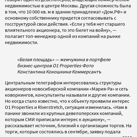
недвижимостью в центре Москвы. Другая сложность была
в том, что 10 000 кв. м в здании принадлежат «Дом.РФ» и
основному собственнику придется согласовывать с
госструктурой свои действия. «Если у тебя нет старшего
влиятельного акционера, то это билет на войну», —
полагает топ-менеджер одной из компаний на рынке
недвижимости.
«Белая площадь» — жемчужина в портфеле
бизнес-центров O1 Properties
·
Фото
Константина Кокошкина
·
Коммерсантъ
Центральным телеграфом интересовались структуры
акционеров новосибирской компании «Мария-Ра» и сеть
коворкингов, консультанты называли и другие компании.
Но когда стало известно, что к объекту проявили интерес
O1 Properties и Riverstretch, ситуация изменилась. «Нам в
панике звонили из крупных девелоперских компаний,
которым СМИ приписали интерес к аукциону», —
рассказывает источник, близкий к организации торгов. На
торги, которые состоялись в сентябре, заявку подала