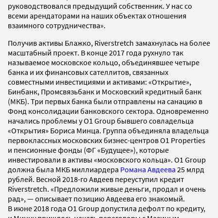
руководствовался предыдущий собственник. У нас со
всеми арендаторами на наших объектах отношения
взаимного сотрудничества».
Получив активы Блажко, Riverstretch замахнулась на более
масштабный проект. В конце 2017 года рухнуло так
называемое московское кольцо, объединявшее четыре
банка и их финансовых сателлитов, связанных
совместными инвестициями и активами: «Открытие»,
Бинбанк, Промсвязьбанк и Московский кредитный банк
(МКБ). Три первых банка были отправлены на санацию в
Фонд консолидации банковского сектора. Одновременно
начались проблемы у O1 Group бывшего совладельца
«Открытия» Бориса Минца. Группа объединяла владельца
первоклассных московских бизнес-центров O1 Properties
и пенсионные фонды (ФГ «Будущее»), которые
инвестировали в активы «московского кольца». O1 Group
должна была МКБ миллиардера
Романа Авдеева
25 млрд
рублей. Весной 2018-го Авдеев переуступил кредит
Riverstretch. «Предложили живые деньги, продал и очень
рад», — описывает позицию Авдеева его знакомый.
В июне 2018 года O1 Group допустила дефолт по кредиту,