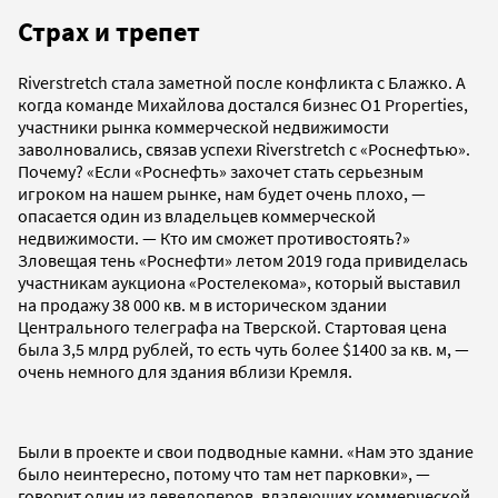
Страх и трепет
Riverstretch стала заметной после конфликта с Блажко. А
когда команде Михайлова достался бизнес O1 Properties,
участники рынка коммерческой недвижимости
заволновались, связав успехи Riverstretch с «Роснефтью».
Почему? «Если «Роснефть» захочет стать серьезным
игроком на нашем рынке, нам будет очень плохо, —
опасается один из владельцев коммерческой
недвижимости. — Кто им сможет противостоять?»
Зловещая тень «Роснефти» летом 2019 года привиделась
участникам аукциона «Ростелекома», который выставил
на продажу 38 000 кв. м в историческом здании
Центрального телеграфа на Тверской. Стартовая цена
была 3,5 млрд рублей, то есть чуть более $1400 за кв. м, —
очень немного для здания вблизи Кремля.
Были в проекте и свои подводные камни. «Нам это здание
было неинтересно, потому что там нет парковки», —
говорит один из девелоперов, владеющих коммерческой