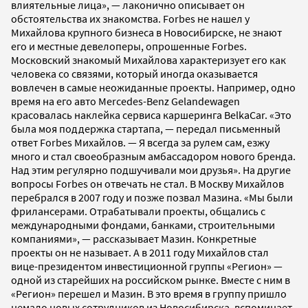
влиятельные лица», — лаконично описывает он
обстоятельства их знакомства. Forbes не нашел у
Михайлова крупного бизнеса в Новосибирске, не знают
его и местные девелоперы, опрошенные Forbes.
Московский знакомый Михайлова характеризует его как
человека со связями, который иногда оказывается
вовлечен в самые неожиданные проекты. Например, одно
время на его авто Mercedes-Benz Gelandewagen
красовалась наклейка сервиса каршеринга BelkaCar. «Это
была моя поддержка стартапа, — передал письменный
ответ Forbes Михайлов. — Я всегда за рулем сам, езжу
много и стал своеобразным амбассадором нового бренда.
Над этим регулярно подшучивали мои друзья». На другие
вопросы Forbes он отвечать не стал. В Москву Михайлов
перебрался в 2007 году и позже позвал Мазина. «Мы были
фрилансерами. Отрабатывали проекты, общались с
международными фондами, банками, строительными
компаниями», — рассказывает Мазин. Конкретные
проекты он не называет. А в 2011 году Михайлов стал
вице-президентом инвестиционной группы «Регион» —
одной из старейших на российском рынке. Вместе с ним в
«Регион» перешел и Мазин. В это время в группу пришло
немало новых сотрудников из Новосибирска, вспоминает