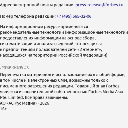
Адрес электронной почты редакции:
press-release@forbes.ru
Номер телефона редакции:
+7 (495) 565-32-06
На информационном ресурсе применяются
рекомендательные технологии (информационные технологии
предоставления информации на основе сбора,
систематизации и анализа сведений, относящихся
к предпочтениям пользователей сети «Интернет»,
находящихся на территории Российской Федерации)
СМИ2
SPARROW
INFOX
Перепечатка материалов и использование их в любой форме,
в том числе и в электронных СМИ, возможны только с
письменного разрешения редакции. Товарный знак Forbes
является исключительной собственностью Forbes Media Asia
Pte. Limited. Все права защищены.
AO «АС Рус Медиа»
·
2026
16+