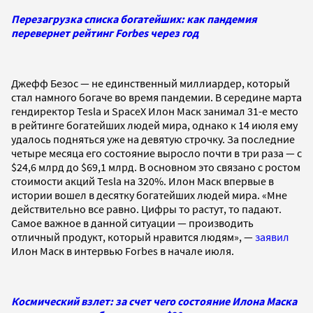
Перезагрузка списка богатейших: как пандемия
перевернет рейтинг Forbes через год
Джефф Безос — не единственный миллиардер, который
стал намного богаче во время пандемии. В середине марта
гендиректор Tesla и SpaceX Илон Маск занимал 31-е место
в рейтинге богатейших людей мира, однако к 14 июля ему
удалось подняться уже на девятую строчку. За последние
четыре месяца его состояние выросло почти в три раза — с
$24,6 млрд до $69,1 млрд. В основном это связано с ростом
стоимости акций Tesla на 320%. Илон Маск впервые в
истории вошел в десятку богатейших людей мира. «Мне
действительно все равно. Цифры то растут, то падают.
Самое важное в данной ситуации — производить
отличный продукт, который нравится людям», —
заявил
Илон Маск в интервью Forbes в начале июля.
Космический взлет: за счет чего состояние Илона Маска