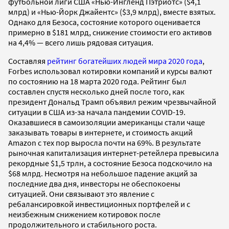
футбольной лиги США «Нью-Ингленд Пэтриотс» ($4,1
млрд) и «Нью-Йорк Джайентс» ($3,9 млрд), вместе взятых.
Однако для Безоса, состояние которого оценивается
примерно в $181 млрд, снижение стоимости его активов
на 4,4% — всего лишь рядовая ситуация.
Составляя
рейтинг богатейших людей мира 2020 года
,
Forbes использовал котировки компаний и курсы валют
по состоянию на 18 марта 2020 года. Рейтинг был
составлен спустя несколько дней после того, как
президент Дональд Трамп объявил режим чрезвычайной
ситуации в США из-за начала пандемии COVID-19.
Оказавшиеся в самоизоляции американцы стали чаще
заказывать товары в интернете, и стоимость акций
Amazon с тех пор выросла почти на 69%. В результате
рыночная капитализация интернет-ретейлера превысила
рекордные $1,5 трлн, а состояние Безоса подскочило на
$68 млрд. Несмотря на небольшое падение акций за
последние два дня, инвесторы не обеспокоены
ситуацией. Они связывают это явление с
ребалансировкой инвестиционных портфелей и с
неизбежным снижением котировок после
продолжительного и стабильного роста.