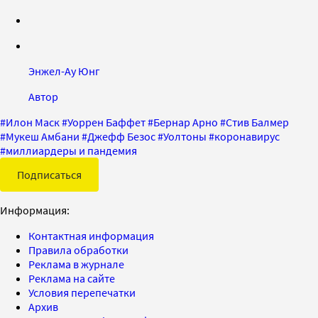
Энжел-Ау Юнг
Автор
#
Илон Маск
#
Уоррен Баффет
#
Бернар Арно
#
Стив Балмер
#
Мукеш Амбани
#
Джефф Безос
#
Уолтоны
#
коронавирус
#
миллиардеры и пандемия
Подписаться
Информация:
Контактная информация
Правила обработки
Реклама в журнале
Реклама на сайте
Условия перепечатки
Архив