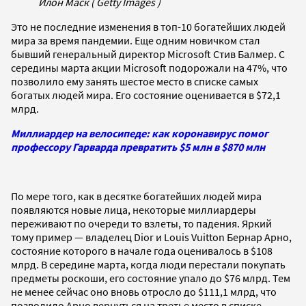
Илон Маск ( Getty Images )
Это не последние изменения в топ-10 богатейших людей
мира за время пандемии. Еще одним новичком стал
бывший генеральный директор Microsoft Стив Балмер. С
середины марта акции Microsoft подорожали на 47%, что
позволило ему занять шестое место в списке самых
богатых людей мира. Его состояние оценивается в $72,1
млрд.
Миллиардер на велосипеде: как коронавирус помог
профессору Гарварда превратить $5 млн в $870 млн
По мере того, как в десятке богатейших людей мира
появляются новые лица, некоторые миллиардеры
переживают по очереди то взлеты, то падения. Яркий
тому пример — владелец Dior и Louis Vuitton Бернар Арно,
состояние которого в начале года оценивалось в $108
млрд. В середине марта, когда люди перестали покупать
предметы роскоши, его состояние упало до $76 млрд. Тем
не менее сейчас оно вновь отросло до $111,1 млрд, что
позволило Арно вернуться на третье место в списке