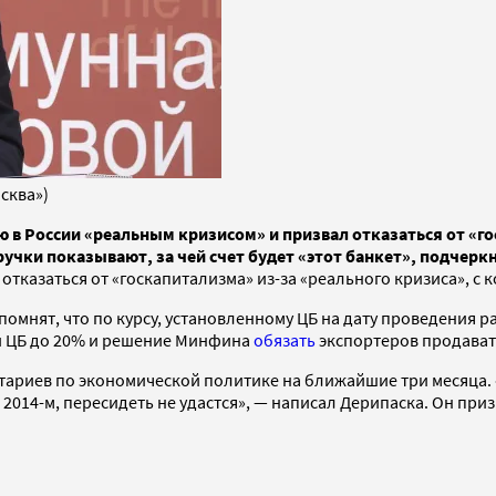
сква»)
в России «реальным кризисом» и призвал отказаться от «го
учки показывают, за чей счет будет «этот банкет», подчер
отказаться от «госкапитализма» из-за «реального кризиса», с 
мнят, что по курсу, установленному ЦБ на дату проведения расч
и ЦБ до 20% и решение Минфина
обязать
экспортеров продават
тариев по экономической политике на ближайшие три месяца. «
в 2014-м, пересидеть не удастся», — написал Дерипаска. Он пр