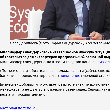
Олег Дерипаска (Фото Софьи Сандурской / Агентство «Мо
Миллиардер Олег Дерипаска назвал экономическую ситуацию 
обязательство для экспортеров продавать 80% валютной выр
Миллиардер Олег Дерипаска в своем Telegram-канале
призвал
«Подъем ставки, обязательная продажа валюты (сейчас еще вспо
банкет», — прокомментировал он
повышение
ключевой ставк
Бизнесмен добавил, что ожидает от властей «внятных» коммен
менеджеры, а не фантасты с пачкой презенташек. Сейчас, как 
весь этот госкапитализм».
Материал по теме