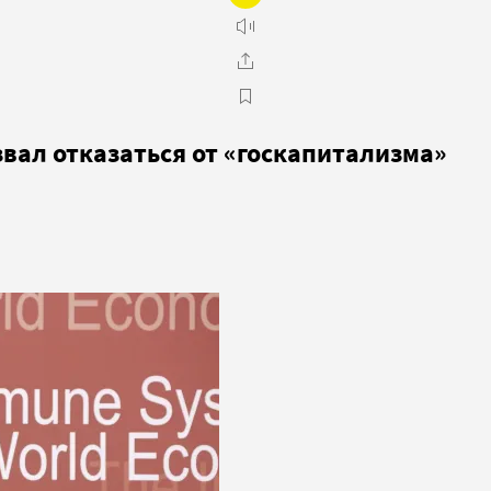
вал отказаться от «госкапитализма»