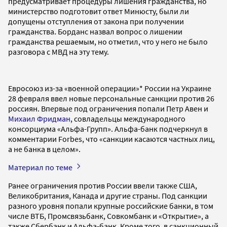
предусматривает процедуры лишения гражданства, но
министерство подготовит ответ Минюсту, были ли
допущены отступления от закона при получении
гражданства. Борданс назвал вопрос о лишении
гражданства решаемым, но отметил, что у него не было
разговора с МВД на эту тему.
Евросоюз из-за «военной операции»* России на Украине
28 февраля ввел новые персональные санкции против 26
россиян. Впервые под ограничения попали Петр Авен и
Михаил Фридман
, совладельцы международного
консорциума «Альфа-Групп». Альфа-банк подчеркнул в
комментарии Forbes, что «санкции касаются частных лиц,
а не банка в целом».
Материал по теме
Ранее ограничения против России ввели также США,
Великобритания, Канада и другие страны. Под санкции
разного уровня попали крупные российские банки, в том
числе ВТБ, Промсвязьбанк, Совкомбанк и «Открытие», а
также Сбербанк и Альфа-банк. Кроме того, в санкционный