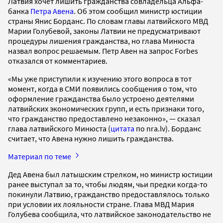
Латвия хочет лишить гражданства совладельца Альфа-
банка
Петра Авена
. Об этом сообщил министр юстиции
страны Янис Борданс. По словам главы латвийского МВД
Марии Голубевой, законы Латвии не предусматривают
процедуры лишения гражданства, но глава Минюста
назвал вопрос решаемым. Петр Авен на запрос Forbes
отказался от комментариев.
«Мы уже приступили к изучению этого вопроса в тот
момент, когда в СМИ появились сообщения о том, что
оформление гражданства было устроено деятелями
латвийских экономических групп, и есть признаки того,
что гражданство предоставлено незаконно», — сказал
глава латвийского Минюста (
цитата
по nra.lv). Борданс
считает, что Авена нужно лишить гражданства.
Материал по теме
Дед Авена был латышским стрелком, но министр юстиции
ранее выступал за то, чтобы людям, чьи предки когда-то
покинули Латвию, гражданство предоставлялось только
при условии их лояльности стране. Глава МВД Мария
Голубева сообщила, что латвийское законодательство не