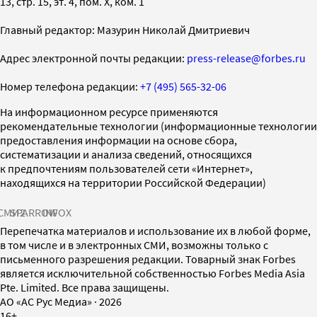
13, стр. 15, эт. 4, пом. X, ком. 1
Главный редактор: Мазурин Николай Дмитриевич
Адрес электронной почты редакции:
press-release@forbes.ru
Номер телефона редакции:
+7 (495) 565-32-06
На информационном ресурсе применяются
рекомендательные технологии (информационные технологии
предоставления информации на основе сбора,
систематизации и анализа сведений, относящихся
к предпочтениям пользователей сети «Интернет»,
находящихся на территории Российской Федерации)
СМИ2
SPARROW
INFOX
Перепечатка материалов и использование их в любой форме,
в том числе и в электронных СМИ, возможны только с
письменного разрешения редакции. Товарный знак Forbes
является исключительной собственностью Forbes Media Asia
Pte. Limited. Все права защищены.
AO «АС Рус Медиа»
·
2026
16+