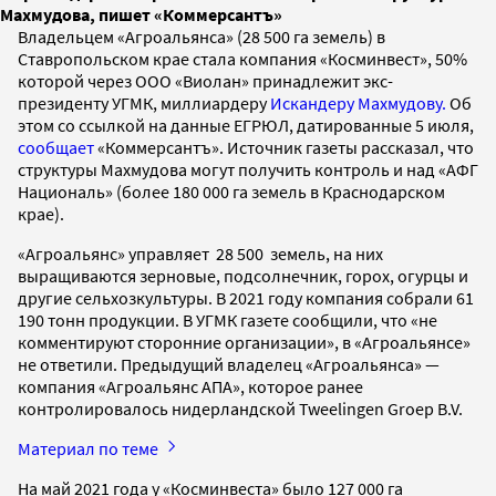
Махмудова, пишет «Коммерсантъ»
Владельцем «Агроальянса» (28 500 га земель) в
Ставропольском крае стала компания «Косминвест», 50%
которой через ООО «Виолан» принадлежит экс-
президенту УГМК, миллиардеру
Искандеру Махмудову.
Об
этом со ссылкой на данные ЕГРЮЛ, датированные 5 июля,
сообщает
«Коммерсантъ». Источник газеты рассказал, что
структуры Махмудова могут получить контроль и над «АФГ
Националь» (более 180 000 га земель в Краснодарском
крае).
«Агроальянс» управляет 28 500 земель, на них
выращиваются зерновые, подсолнечник, горох, огурцы и
другие сельхозкультуры. В 2021 году компания собрали 61
190 тонн продукции. В УГМК газете сообщили, что «не
комментируют сторонние организации», в «Агроальянсе»
не ответили. Предыдущий владелец «Агроальянса» —
компания «Агроальянс АПА», которое ранее
контролировалось нидерландской Tweelingen Groep B.V.
Материал по теме
На май 2021 года у «Косминвеста» было 127 000 га