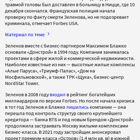
травмой головы был доставлен в больницу в Ницце, где 10
декабря скончался. Французская полиция начала
проверку по факту смерти Зеленова, но не подозревает
криминала, отмечает Forbes USA.
Материал по теме
Зеленов вместе с бизнес-партнером Максимом Блажко
основали «Донстрой» в 1994 году. Компания занималась
проектами в сфере жилой и коммерческой недвижимости.
Наиболее известные из них — высотные жилые комплексы
«Алые Паруса», «Триумф-Палас», «Дом на
Мосфильмовской», а также ТРК «Щука», бизнес-центр
NordStar Tower.
Зеленов в 2008 году
входил
в рейтинг богатейших
миллиардеров по версии Forbes. Но после начала кризиса
в тот год Зеленов и Блажко
лишились
компании — она
перешла под контроль структур своего крупнейшего
кредитора — банка ВТБ и под новым брендом «Донстрой»
продолжила застраивать Москву жилыми комплексами
бизнес-класса. В 2021 году застройщик анонсировал
проект премиум-класса «Остров» (1,4 млн кв. м) в южной