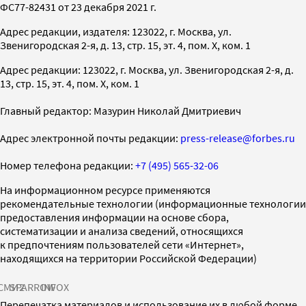
ФС77-82431 от 23 декабря 2021 г.
Адрес редакции, издателя: 123022, г. Москва, ул.
Звенигородская 2-я, д. 13, стр. 15, эт. 4, пом. X, ком. 1
Адрес редакции: 123022, г. Москва, ул. Звенигородская 2-я, д.
13, стр. 15, эт. 4, пом. X, ком. 1
Главный редактор: Мазурин Николай Дмитриевич
Адрес электронной почты редакции:
press-release@forbes.ru
Номер телефона редакции:
+7 (495) 565-32-06
На информационном ресурсе применяются
рекомендательные технологии (информационные технологии
предоставления информации на основе сбора,
систематизации и анализа сведений, относящихся
к предпочтениям пользователей сети «Интернет»,
находящихся на территории Российской Федерации)
СМИ2
SPARROW
INFOX
Перепечатка материалов и использование их в любой форме,