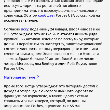
Дворянинова и их взрослый сын Михаил Зеленов подали
иск в суд Флориды на родителей погибшего
предпринимателя, его взрослую дочь и финансового
советника. Об этом
сообщает
Forbes USA со ссылкой на
исковое заявление.
Согласно
иску
, поданному 24 января, Дворянинова и ее
сын утверждают, что их якобы пытаются лишить ряда
крупнейших активов Зеленова по всему миру, которые
должны перейти им по наследству, пишет американский
Forbes. В частности, истцы утверждают, что ответчики
сменили замки в доме Зеленова и его жены в Москве, а
также забрали больше 20 автомобилей, в том числе
четыре Mercedes, два Bentley и один Rolls Royce, пишет
Forbes USA.
Материал по теме
Кроме того, истцы утверждают, что потеряли доступ к
доходам от аренды люксового лыжного курорта во
французском Куршевеле, а также к дому с семью
спальнями в Нью-Джерси, который, по данным
американского Forbes, оценивается в $5 млн.