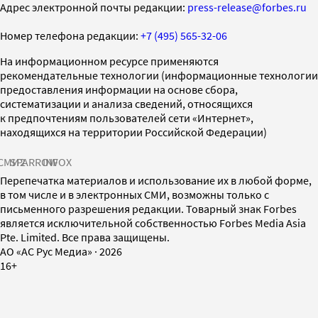
Адрес электронной почты редакции:
press-release@forbes.ru
Номер телефона редакции:
+7 (495) 565-32-06
На информационном ресурсе применяются
рекомендательные технологии (информационные технологии
предоставления информации на основе сбора,
систематизации и анализа сведений, относящихся
к предпочтениям пользователей сети «Интернет»,
находящихся на территории Российской Федерации)
СМИ2
SPARROW
INFOX
Перепечатка материалов и использование их в любой форме,
в том числе и в электронных СМИ, возможны только с
письменного разрешения редакции. Товарный знак Forbes
является исключительной собственностью Forbes Media Asia
Pte. Limited. Все права защищены.
AO «АС Рус Медиа»
·
2026
16+