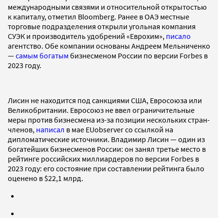
международными связями и относительной открытостью
к капиталу, отметил Bloomberg. Ранее в ОАЭ местные
торговые подразделения открыли угольная компания
СУЭК и производитель удобрений «Еврохим»,
писало
агентство. Обе компании основаны Андреем Мельниченко
—
самым богатым
бизнесменом России по версии Forbes в
2023 году.
Лисин не находится под санкциями США, Евросоюза или
Великобритании. Евросоюз не ввел ограничительные
меры против бизнесмена из-за позиции нескольких стран-
членов,
написал
в мае EUobserver со ссылкой на
дипломатические источники. Владимир Лисин — один из
богатейших бизнесменов России: он занял третье место в
рейтинге российских миллиардеров по версии Forbes в
2023 году: его состояние при составлении рейтинга было
оценено в $22,1 млрд.