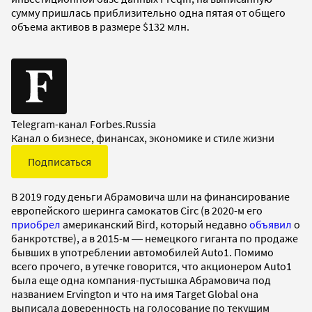
сумму пришлась приблизительно одна пятая от общего
объема активов в размере $132 млн.
Telegram-канал Forbes.Russia
Канал о бизнесе, финансах, экономике и стиле жизни
Подписаться
В 2019 году деньги Абрамовича шли на финансирование
европейского шеринга самокатов Circ (в 2020-м его
приобрел
американский Bird, который недавно
объявил
о
банкротстве), а в 2015-м ― немецкого гиганта по продаже
бывших в употреблении автомобилей Auto1. Помимо
всего прочего, в утечке говорится, что акционером Auto1
была еще одна компания-пустышка Абрамовича под
названием Ervington и что на имя Target Global она
выписала доверенность на голосование по текущим