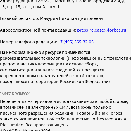
Адрес редакции: 123022, г. Москва, ул. Звенигородская 2-я, д.
13, стр. 15, эт. 4, пом. X, ком. 1
Главный редактор: Мазурин Николай Дмитриевич
Адрес электронной почты редакции:
press-release@forbes.ru
Номер телефона редакции:
+7 (495) 565-32-06
На информационном ресурсе применяются
рекомендательные технологии (информационные технологии
предоставления информации на основе сбора,
систематизации и анализа сведений, относящихся
к предпочтениям пользователей сети «Интернет»,
находящихся на территории Российской Федерации)
СМИ2
SPARROW
INFOX
Перепечатка материалов и использование их в любой форме,
в том числе и в электронных СМИ, возможны только с
письменного разрешения редакции. Товарный знак Forbes
является исключительной собственностью Forbes Media Asia
Pte. Limited. Все права защищены.
AO «АС Рус Медиа»
·
2026