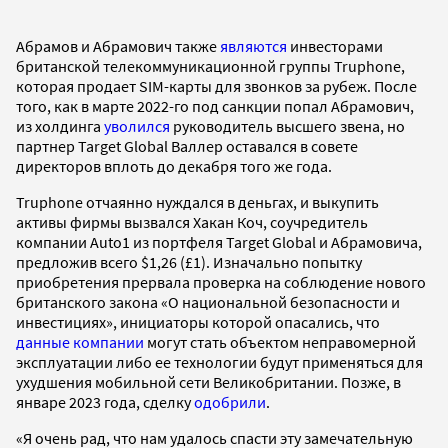
Абрамов и Абрамович также
являются
инвесторами
британской телекоммуникационной группы Truphone,
которая продает SIM-карты для звонков за рубеж. После
того, как в марте 2022-го под санкции попал Абрамович,
из холдинга
уволился
руководитель высшего звена, но
партнер Target Global Валлер оставался в совете
директоров вплоть до декабря того же года.
Truphone отчаянно нуждался в деньгах, и выкупить
активы фирмы вызвался Хакан Коч, соучредитель
компании Auto1 из портфеля Target Global и Абрамовича,
предложив всего $1,26 (£1). Изначально попытку
приобретения прервала проверка на соблюдение нового
британского закона «О национальной безопасности и
инвестициях», инициаторы которой опасались, что
данные компании
могут стать объектом неправомерной
эксплуатации либо ее технологии будут применяться для
ухудшения мобильной сети Великобритании. Позже, в
январе 2023 года, сделку
одобрили
.
«Я очень рад, что нам удалось спасти эту замечательную