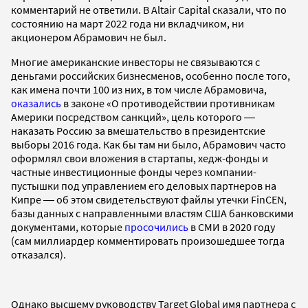
комментарий не ответили. В Altair Capital сказали, что по
состоянию на март 2022 года ни вкладчиком, ни
акционером Абрамович не был.
Многие американские инвесторы не связываются с
деньгами российских бизнесменов, особенно после того,
как имена почти 100 из них, в том числе Абрамовича,
оказались
в законе «О противодействии противникам
Америки посредством санкций», цель которого ―
наказать Россию за вмешательство в президентские
выборы 2016 года. Как бы там ни было, Абрамович часто
оформлял свои вложения в стартапы, хедж-фонды и
частные инвестиционные фонды через компании-
пустышки под управлением его деловых партнеров на
Кипре ― об этом свидетельствуют файлы утечки FinCEN,
базы данных с направленными властям США банковскими
документами, которые
просочились
в СМИ в 2020 году
(сам миллиардер комментировать произошедшее тогда
отказался).
Однако высшему руководству Target Global имя партнера с