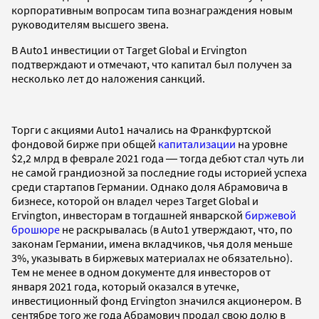
корпоративным вопросам типа вознаграждения новым
руководителям высшего звена.
В Auto1 инвестиции от Target Global и Ervington
подтверждают и отмечают, что капитал был получен за
несколько лет до наложения санкций.
Торги с акциями Auto1 начались на Франкфуртской
фондовой бирже при общей
капитализации
на уровне
$2,2 млрд в феврале 2021 года ― тогда дебют стал чуть ли
не самой грандиозной за последние годы историей успеха
среди стартапов Германии. Однако доля Абрамовича в
бизнесе, которой он владел через Target Global и
Ervington, инвесторам в тогдашней январской
биржевой
брошюре
не раскрывалась (в Auto1 утверждают, что, по
законам Германии, имена вкладчиков, чья доля меньше
3%, указывать в биржевых материалах не обязательно).
Тем не менее в одном документе для инвесторов от
января 2021 года, который оказался в утечке,
инвестиционный фонд Ervington значился акционером. В
сентябре того же года Абрамович продал свою долю в