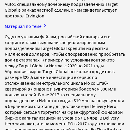
Auto1 специальному дочернему подразделению Target
Global в рамках частной сделки, о чем свидетельствует
протокол Ervington.
Материал по теме
Судя по утекшим файлам, российский олигарх и его
холдинги также выдавали специализированным
подразделениям Target Global кредиты на десятки
миллионов долларов, чтобы опосредованно приобретать
доли в стартапах. К примеру, по условиям контрактов
между Target Global и Norma, с 2020 по 2021 годы
Абрамович выдал Target Global несколько кредитов в
размере $23,5 млн на инвестиции в сервис по
отслеживанию менструального цикла Flo со штаб-
квартирой в Лондоне и аудиторией более чем 300 млн
пользователей. В мае 2017-го специальному
подразделению Helium он выдал $10 млн на покупку доли
в берлинском стартапе для доставки еды Delivery Hero,
который сегодня торгуется на Франкфуртской фондовой
бирже с капитализацией на уровне $7,1 млрд. В Delivery
Hero заявляют, что на момент IPO в 2017 году в отношении
ее акционеров никаких санкций не было. Во Flo и Bird на