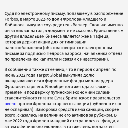
Судя по электронному письму, попавшему в распоряжение
Forbes, в марте 2022-го доли Фролова-младшего и
Лобанова выкупил соучредитель Валлер. Сколько именно
он за них заплатил, в документе не сказано. Единственным
другим владельцем бизнеса является жена Чафеца,
которая держит акции для оптимизации
налогообложения (об этом говорится в электронном
письме за подписью Педроса Барроса, начальника отдела
по привлечению капитала и связям с инвесторами).
В сообщении также отмечено, что в период с апреля по
июнь 2022 года Target Global выкупила долю
вкладывавшегося в фирменные фонды миллиардера
Фролова-старшего. В ноябре того же года за связи с
Кремлем и поддержку путинской экономики силами
сталелитейного гиганта Evraz британское правительство
ввело
против Фролова-старшего санкции (публично их он
не оспаривал). Заморозка средств из-за санкций, скорее
всего, сказалась на величине его активов за рубежом. В
мае 2022 года Фролов-младший отстранился от фонда, а
затем официально уволился в тот же день, когда отец