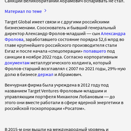
Санкции Великобритании Абрамович оспаривать не стал.
Материал по теме
Target Global имеет связи и с другими российскими
бизнесменами. Сооснователь и бывший генеральный
директор Александр Фролов-младший ― сын
Александра
Фролова
, заработавшего состояние порядка $2,6 млрд во
главе крупнейшего российского производителя стали
Evraz и после начала «спецоперации»
попавшего
под
санкции в ноябре 2022 года. Согласно корпоративным
документам
металлургического холдинга, который
Фролов-старший возглавлял с 2007 по 2021 годы, 29%-ную
долю в бизнесе
держал
и Абрамович.
Венчурная фирма была учреждена в 2012 году под
названием Target Ventures Фроловым-младшим и
управляющим портфеля Михаилом Лобановым ― до
этого они вместе работали в сфере ядерной энергетики в
российской госкорпорации «Росатом».
В 2015-м они вышли на международный уровень и