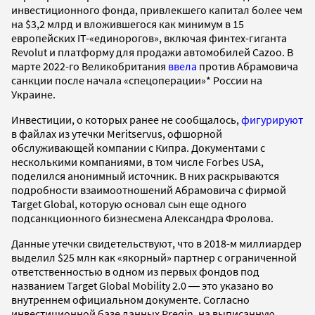
инвестиционного фонда, привлекшего капитал более чем
на $3,2 млрд и вложившегося как минимум в 15
европейских IT-«единорогов», включая финтех-гиганта
Revolut и платформу для продажи автомобилей Cazoo. В
марте 2022-го Великобритания
ввела
против Абрамовича
санкции после начала «спецоперации»* России на
Украине.
Инвестиции, о которых ранее не сообщалось,
фигурируют
в файлах из утечки Meritservus, офшорной
обслуживающей компании с Кипра. Документами с
несколькими компаниями, в том числе Forbes USA,
поделился анонимный источник. В них раскрываются
подробности взаимоотношений Абрамовича с фирмой
Target Global, которую основал сын еще одного
подсанкционного бизнесмена Александра Фролова.
Данные утечки свидетельствуют, что в 2018-м миллиардер
выделил $25 млн как «якорный» партнер с ограниченной
ответственностью в одном из первых фондов под
названием Target Global Mobility 2.0 ― это указано во
внутреннем официальном документе. Согласно
инвестиционной базе данных Preqin, на выписанную