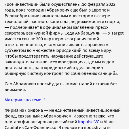
«Все инвестиции были осуществлены до февраля 2022
года, пока господин Абрамович еще был в Европе и
Великобритании влиятельным инвестором в сфере
технологий, частного капитала, недвижимости и спорта,
― подчеркивает в официальном заявлении пресс-
секретарь венчурной фирмы Седа Амбарцумян. ― У Target
имеется свыше 200 партнеров с ограниченной
ответственностью, и компания является правовым
субъектом во множестве юрисдикций по всему миру.
Чтобы предотвратить нарушение действующего
законодательства во всех юрисдикциях, где мы ведем
деятельность, наш юридический отдел внедрил
обширную систему контроля по соблюдению санкций».
Сам Абрамович просьбу дать комментарий оставил без
внимания.
Материал по теме
Фирма из Лондона ― не единственный инвестиционный
фонд, связанный с Абрамовичем. Известно также, что
олигарх финансировал российский
Impulse VC
и Altair
Capital из Сан-Франциско. В первом на просьбу дать