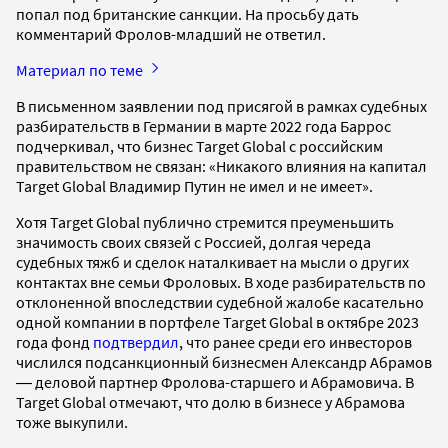
попал под британские санкции. На просьбу дать
комментарий Фролов-младший не ответил.
Материал по теме
В письменном заявлении под присягой в рамках судебных
разбирательств в Германии в марте 2022 года Баррос
подчеркивал, что бизнес Target Global с российским
правительством не связан: «Никакого влияния на капитал
Target Global Владимир Путин не имел и не имеет».
Хотя Target Global публично стремится преуменьшить
значимость своих связей с Россией, долгая череда
судебных тяжб и сделок наталкивает на мысли о других
контактах вне семьи Фроловых. В ходе разбирательств по
отклоненной впоследствии судебной жалобе касательно
одной компании в портфеле Target Global в октябре 2023
года фонд
подтвердил
, что ранее среди его инвесторов
числился подсанкционный бизнесмен Александр Абрамов
― деловой партнер Фролова-старшего и Абрамовича. В
Target Global отмечают, что долю в бизнесе у Абрамова
тоже выкупили.