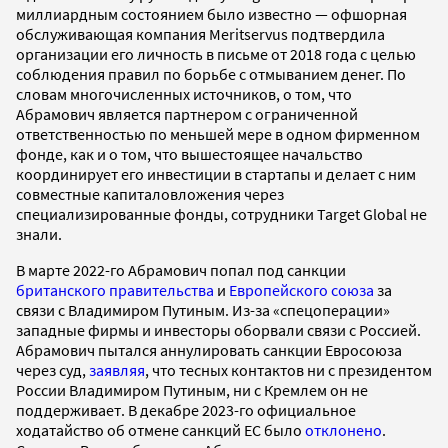
миллиардным состоянием было известно — офшорная
обслуживающая компания Meritservus подтвердила
организации его личность в письме от 2018 года с целью
соблюдения правил по борьбе с отмыванием денег. По
словам многочисленных источников, о том, что
Абрамович является партнером с ограниченной
ответственностью по меньшей мере в одном фирменном
фонде, как и о том, что вышестоящее начальство
координирует его инвестиции в стартапы и делает с ним
совместные капиталовложения через
специализированные фонды, сотрудники Target Global не
знали.
В марте 2022-го Абрамович попал под санкции
британского правительства
и
Европейского союза
за
связи с Владимиром Путиным. Из-за «спецоперации»
западные фирмы и инвесторы оборвали связи с Россией.
Абрамович пытался аннулировать санкции Евросоюза
через суд,
заявляя
, что тесных контактов ни с президентом
России Владимиром Путиным, ни с Кремлем он не
поддерживает. В декабре 2023-го официальное
ходатайство об отмене санкций ЕС было
отклонено
.