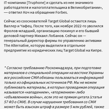
IT-компанию [Truphone] и сделать из нее значимого
работодателя и налогоплательщика в Великобритании»,
― ответил Коч на обращение Forbes.
Сейчас из сооснователей Target Global остаются лишь
Валлер и Чафец. После того, как ноябре 2022-го уволился
Фролов-младший, организацию покинул и его бывший
деловой партнер Михаил Лобанов. Сейчас он —
генеральный директор фирмы по управлению активами
The Alternative, которую выделили в отдельное
предприятие из юридических лиц Target Global на Кипре.
* Согласно требованию Роскомнадзора, при подготовке
материалов о специальной операции на востоке Украины
все российские СМИ обязаны пользоваться информацией
только из официальных источников РФ. Мы не можем
публиковать материалы, в которых проводимая операция
называется «нападением», «вторжением» либо
«объявлением войны», если это не прямая цитата (статья
57 ФЗ о СМИ). В случае нарушения требования со СМИ
может быть взыскан штраф в размере 5 млн рублей, также