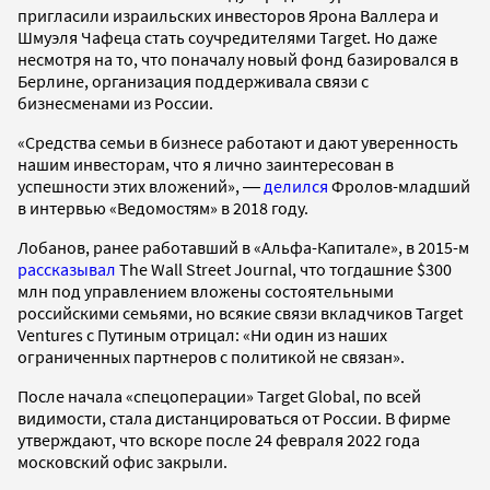
пригласили израильских инвесторов Ярона Валлера и
Шмуэля Чафеца стать соучредителями Target. Но даже
несмотря на то, что поначалу новый фонд базировался в
Берлине, организация поддерживала связи с
бизнесменами из России.
«Средства семьи в бизнесе работают и дают уверенность
нашим инвесторам, что я лично заинтересован в
успешности этих вложений», ―
делился
Фролов-младший
в интервью «Ведомостям» в 2018 году.
Лобанов, ранее работавший в «Альфа-Капитале», в 2015-м
рассказывал
The Wall Street Journal, что тогдашние $300
млн под управлением вложены состоятельными
российскими семьями, но всякие связи вкладчиков Target
Ventures с Путиным отрицал: «Ни один из наших
ограниченных партнеров с политикой не связан».
После начала «спецоперации» Target Global, по всей
видимости, стала дистанцироваться от России. В фирме
утверждают, что вскоре после 24 февраля 2022 года
московский офис закрыли.