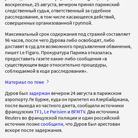
воскресенье, 25 августа, вечером принял парижский
следственный судья, ответственный за судебное
расследование, в том числе касающееся действий,
совершенных организованной группой.
Максимальный срок содержания под стражей составляет
96 часов, после чего Дурова либо освободят, либо
доставят в суд для возможного предъявления обвинения,
пишет Le Figaro. Прокуратура Парижа отказалась
предоставить газете какие-либо сообщения «в
существующем виде относительно процедуры,
соблюдаемой в ходе расследования».
Материал по теме
Дуров был
задержан
вечером 24 августа в парижском
аэропорту Ле Бурже, куда он прилетел из Азербайджана,
после выхода из частного джета, сообщили источники
французских
TF1
,
Le Parisien
и
BFMTV
. Два источника
Reuters во французской полиции и один российский
источник позже
сообщили
, что Дуров был арестован
вскоре после задержания.