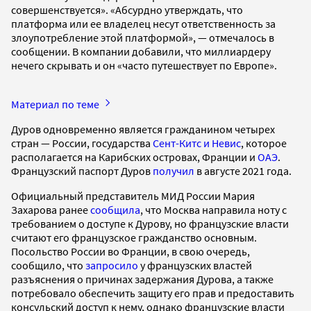
совершенствуется». «Абсурдно утверждать, что
платформа или ее владелец несут ответственность за
злоупотребление этой платформой», — отмечалось в
сообщении. В компании добавили, что миллиардеру
нечего скрывать и он «часто путешествует по Европе».
Материал по теме
Дуров одновременно является гражданином четырех
стран — России, государства
Сент-Китс и Невис
, которое
располагается на Карибских островах, Франции и
ОАЭ
.
Французский паспорт Дуров
получил
в августе 2021 года.
Официальный представитель МИД России Мария
Захарова ранее
сообщила
, что Москва направила ноту с
требованием о доступе к Дурову, но французские власти
считают его французское гражданство основным.
Посольство России во Франции, в свою очередь,
сообщило, что
запросило
у французских властей
разъяснения о причинах задержания Дурова, а также
потребовало обеспечить защиту его прав и предоставить
консульский доступ к нему, однако французские власти