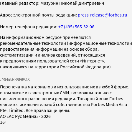
Главный редактор: Мазурин Николай Дмитриевич
Адрес электронной почты редакции:
press-release@forbes.ru
Номер телефона редакции:
+7 (495) 565-32-06
На информационном ресурсе применяются
рекомендательные технологии (информационные технологии
предоставления информации на основе сбора,
систематизации и анализа сведений, относящихся
к предпочтениям пользователей сети «Интернет»,
находящихся на территории Российской Федерации)
СМИ2
SPARROW
INFOX
Перепечатка материалов и использование их в любой форме,
в том числе и в электронных СМИ, возможны только с
письменного разрешения редакции. Товарный знак Forbes
является исключительной собственностью Forbes Media Asia
Pte. Limited. Все права защищены.
AO «АС Рус Медиа»
·
2026
16+