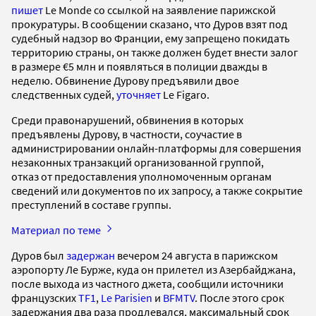
пишет
Le Monde со ссылкой на заявление парижской
прокуратуры. В сообщении сказано, что Дуров взят под
судебный надзор во Франции, ему запрещено покидать
территорию страны, он также должен будет внести залог
в размере €5 млн и появляться в полиции дважды в
неделю. Обвинение Дурову предъявили двое
следственных судей,
уточняет
Le Figaro.
Среди правонарушений, обвинения в которых
предъявлены Дурову, в частности, соучастие в
администрировании онлайн-платформы для совершения
незаконных транзакций организованной группой,
отказ от предоставления уполномоченным органам
сведений или документов по их запросу, а также сокрытие
преступлений в составе группы.
Материал по теме
Дуров был
задержан
вечером 24 августа в парижском
аэропорту Ле Бурже, куда он прилетел из Азербайджана,
после выхода из частного джета, сообщили источники
французских
TF1
,
Le Parisien
и
BFMTV
. После этого срок
задержания два раза продлевался, максимальный срок