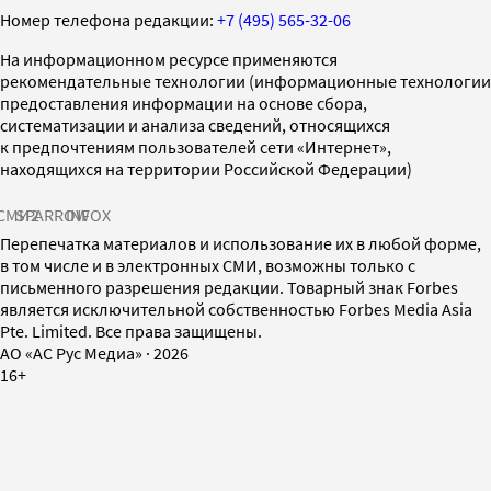
Номер телефона редакции:
+7 (495) 565-32-06
На информационном ресурсе применяются
рекомендательные технологии (информационные технологии
предоставления информации на основе сбора,
систематизации и анализа сведений, относящихся
к предпочтениям пользователей сети «Интернет»,
находящихся на территории Российской Федерации)
СМИ2
SPARROW
INFOX
Перепечатка материалов и использование их в любой форме,
в том числе и в электронных СМИ, возможны только с
письменного разрешения редакции. Товарный знак Forbes
является исключительной собственностью Forbes Media Asia
Pte. Limited. Все права защищены.
AO «АС Рус Медиа»
·
2026
16+