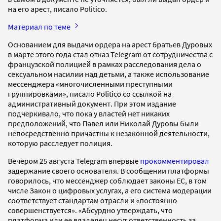
на его арест, писало Politico.
Материал по теме
Основанием для выдачи ордера на арест братьев Дуровых
в марте этого года стал отказ Telegram от сотрудничества с
французской полицией в рамках расследования дела о
сексуальном насилии над детьми, а также использование
мессенджера «многочисленными преступными
группировками», писало Politico со ссылкой на
административный документ. При этом издание
подчеркивало, что пока у властей нет никаких
предположений, что Павел или Николай Дуровы были
непосредственно причастны к незаконной деятельности,
которую расследует полиция.
Вечером 25 августа Telegram впервые
прокомментировал
задержание своего основателя. В сообщении платформы
говорилось, что мессенджер соблюдает законы ЕС, в том
числе Закон о цифровых услугах, а его система модерации
соответствует стандартам отрасли и «постоянно
совершенствуется». «Абсурдно утверждать, что
платформа или ее владелец несут ответственность за