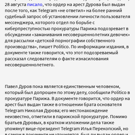
28 августа
писало
, что ордер на арест Дурова был выдан
после того, как Telegram «не ответил» на более ранний
судебный запрос об установлении личности пользователя
мессенджера, которого отдел по борьбе с
киберпреступностью прокуратуры Парижа подозревает в
обсуждении «заманивания несовершеннолетних девочек»
для рассылки «детской порнографии собственного
производства», пишет Politico. По информации издания, в
документе также говорится, что этот подозреваемый
рассказал следователям о факте изнасилования
несовершеннолетнего.
Павел Дуров пока является единственным человеком,
который был допрошен по этому делу, сообщили Politico в
прокуратуре Парижа. В документе говорится, что ордер на
арест был выдан также в отношении брата основателя
Telegram Николая Дурова; его местонахождение
неизвестно, отметили в парижской прокуратуре. Помимо
братьев Дуровых, в кратком изложении дела также
упомянут вице-президент Telegram Илья Перекопский, но
в самом в документе не уточняется, был ли выдан ордер и