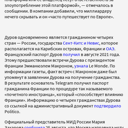
злоупотребление этой платформой», — отмечалось в
сообщении. В компании добавили, что миллиардеру
нечего скрывать и он «часто путешествует по Европе».
Дуров одновременно является гражданином четырех
стран — России, государства
Сент-Китс и Невис
, которое
располагается на Карибских островах, Франции и
ОАЭ
.
Французский паспорт Дуров
получил
в августе 2021 года.
Этому предшествовали встречи Дурова с президентом
Франции Эмманюэлем Макроном,
узнала
Le Monde. По
информации газеты, факт встреч с Макроном даже был
упомянут в заявлении Дурова на получение гражданства.
В результате основатель Telegram получил паспорт
гражданина Франции по процедуре так называемого
«почетного иностранца», который «способствует влиянию
Франции». Информацию о четырех гражданствах Дурова
со ссылкой на административный документ
подтвердило
Politico.
Официальный представитель МИД России Мария
Захарова
сообщила
25 августа, что Москва направила ноту