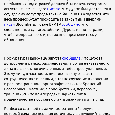
пребывания под стражей должен был истечь вечером 28
августа. Ранее Le Figaro
писало
, что Дуров был доставлен в
суд, где ему могут предъявить обвинения. Ожидается, что
весь процесс будет проходить за закрытыми дверями,
писал
Bloomberg. Позже BFMTV
сообщило
, что
следственный судья освободил Дурова из-под стражи,
чтобы допросить его и, возможно, предъявить ему
обвинения.
Прокуратура Парижа 26 августа
сообщила
, что Дурова
допросили в рамках расследования против неназванного
лица в связи с многочисленными киберпреступлениями.
Этому лицу, в частности, вменяют в вину отказ от
сотрудничества с властями, а также соучастие в хранении
и распространении порнографических изображений
несовершеннолетних; в приобретении, перевозке,
хранении, сбыте или передаче наркотиков; в
мошенничестве в составе организованной группы лиц.
Politico со ссылкой на административный документ,
который изданию передал источник, участвующий в деле,