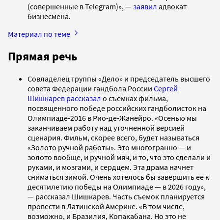
(совершенные в Telegram)», —
заявил
адвокат
бизнесмена.
Материал по теме
Прямая речь
Совладелец группы «Дело» и председатель высшего
совета Федерации гандбола России
Сергей
Шишкарев
рассказал
о съемках фильма,
посвященного победе российских гандболисток на
Олимпиаде-2016 в Рио-де-Жанейро. «Осенью мы
заканчиваем работу над уточненной версией
сценария. Фильм, скорее всего, будет называться
«Золото ручной работы». Это многогранно — и
золото вообще, и ручной мяч, и то, что это сделали и
руками, и мозгами, и сердцем. Эта драма начнет
сниматься зимой. Очень хотелось бы завершить ее к
десятилетию победы на Олимпиаде — в 2026 году»,
— рассказал Шишкарев. Часть съемок планируется
провести в Латинской Америке. «В том числе,
возможно, и Бразилия, Копакабана. Но это не