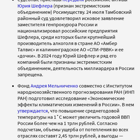
Юрия Шефлера
(признан экстремистским
объединением) Росимуществу. 24 июля Тамбовский
районный суд удовлетворил исковое заявление
заместителя генпрокурора России и
национализировал российские предприятия
Шефлера, среди которых были крупнейший
производитель алкоголя в стране АО «Амбер
Талвис» и калининградское АО «СПИ-РВВК» и ее
«дочки». В 2024 году Юрий Шефлер и ряд его
компаний были признаны экстремистским
объединением, деятельность миллиардера в России
запрещена.
Фонд
Андрея Мельниченко
совместно с Институтом
народнохозяйственного прогнозирования РАН (ИНП
РАН) подготовил исследование «Экономические
эффекты климатических изменений в России». В нем
утверждается
, что повышение среднегодовой
температуры на 1˚С может увеличить годовой ВВП
России более чем на 1 трлн рублей. Согласно
подсчетам, объемы ущерба от потепления во всех
отраслях составят 2,45 трлн рублей, а выгоды —