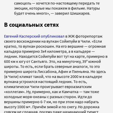
самоцель — хочется по-настоящему передать те
эмоции, которые мы покажем в фильме. Натуры
будет очень много», — заверил Шишкарев.
В социальных сетях
Евгений Касперский
опубликовал
в ЖЖ фоторепортаж
своего восхождении на вулкан Сойипуйи в Чили. «Если
кратко, то вулкан роскошен. На его вершине — огромная
кальдера примерно 3x4 километра, а в кальдере —
ледник. Находится Сойипуйи вот тут на карте, примерно в
600 км к югу от Сантьяго. Это, на минуточку, 39° южной
широты. То есть, если брать северные аналоги, то это
примерно широта Лиссабона, Афин и Пхеньяна. Но здесь
(в Чили) климат такой, что на высоте 2000 м в кальдере
вулкана устроился настоящий ледник. То есть,
климатически Чили проигрывает евроазиатским
«коллегам». Ну, примерно, как и Камчатка — там тоже
холодные моря-океаны с разных сторон. Идти до
вершины примерно 6-7 км, но при этом надо набрать
высоту 1000 м+. Причём зимой и по снегу. Но дорожка
совсем не сложная, посему даже начинающий турист