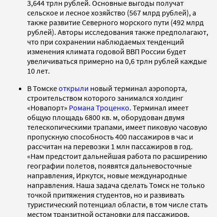
3,644 трлн рублей. Основные выгоды получат
сельское и лесное хозяйство (567 млрд рублей), а
также развитие Северного морского пути (492 млрд
рублей). Авторы исследования также предполагают,
что при сохранении наблюдаемых тенденций
изменения климата годовой ВВП России будет
увеличиваться примерно на 0,6 трлн рублей каждые
10 лет.
В Томске
открыли
новый терминал аэропорта,
строительством которого занимался холдинг
«Новапорт»
Романа Троценко
. Терминал имеет
общую площадь 6800 кв. м, оборудован двумя
телескопическими трапами, имеет пиковую часовую
пропускную способность 400 пассажиров в час и
рассчитан на перевозки 1 млн пассажиров в год.
«Нам предстоит дальнейшая работа по расширению
географии полетов, появятся дальневосточные
направления, Иркутск, новые международные
направления. Наша задача сделать Томск не только
точкой притяжения студентов, но и развивать
туристический потенциал области, в том числе стать
местом транзитной остановки для пассажиров,