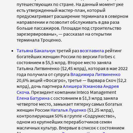
путешествующих по стране. На данный момент уже
есть утвержденный мастер-план, который
предусматривает расширение терминала в северном
направлении и позволит обслуживать в два раза
больше пассажиров. Площади под строительство
зарезервированы», — рассказал на открытии
терминала Троценко.
Татьяна Бакальчук
третий раз
возглавила
рейтинг
богатейших женщин России по версии Forbes с
состоянием в $5,5 млрд. Второе место заняла
Татьяна Литвиненко ($2,45 млрд), которая в мае 2022
года получила от супруга
Владимира Литвиненко
20,6% акций «Фосагро», третье — Варвара Скоч ($2,2
млрд), дочь партнера
Алишера Усманова
Андрея
Скоча
. Президент компании Inteco Management
Елена Батурина
с состоянием в $1,3 млрд заняла
четвертое место, замыкает пятерку самых богатых
женщин России
Наталья Луценко
($1,25 млрд),
контролирующая 50% в группе «Содружество»,
одном из крупнейших переработчиков семян
масличных культур. Впервые в список с состоянием