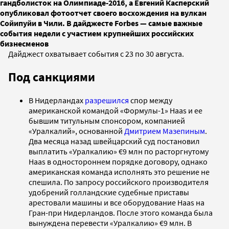
гандболисток на Олимпиаде-2016, а Евгений Касперский
опубликовал фотоотчет своего восхождения на вулкан
Сойипуйи в Чили. В дайджесте Forbes — самые важные
события недели с участием крупнейших российских
бизнесменов
Дайджест охватывает события с 23 по 30 августа.
Под санкциями
В Нидерландах
разрешился
спор между
американской командой «Формулы-1» Haas и ее
бывшим титульным спонсором, компанией
«Уралкалий», основанной
Дмитрием Мазепиным
.
Два месяца назад швейцарский суд постановил
выплатить «Уралкалию» €9 млн по расторгнутому
Haas в одностороннем порядке договору, однако
американская команда исполнять это решение не
спешила. По запросу российского производителя
удобрений голландские судебные приставы
арестовали машины и все оборудование Haas на
Гран-при Нидерландов. После этого команда была
вынуждена перевести «Уралкалию» €9 млн. В