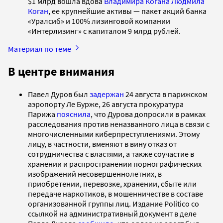
$1 млрд вошла вдова
Владимира Когана
Людмила
Коган
, ее крупнейшие активы — пакет акций банка
«Уралсиб» и 100% лизинговой компании
«Интерлизинг» с капиталом 9 млрд рублей.
Материал по теме
В центре внимания
Павел Дуров был
задержан
24 августа в парижском
аэропорту Ле Бурже, 26 августа прокуратура
Парижа
пояснила
, что Дурова допросили в рамках
расследования против неназванного лица в связи с
многочисленными киберпреступлениями. Этому
лицу, в частности, вменяют в вину отказ от
сотрудничества с властями, а также соучастие в
хранении и распространении порнографических
изображений несовершеннолетних, в
приобретении, перевозке, хранении, сбыте или
передаче наркотиков, в мошенничестве в составе
организованной группы лиц. Издание Politico со
ссылкой на административный документ в деле