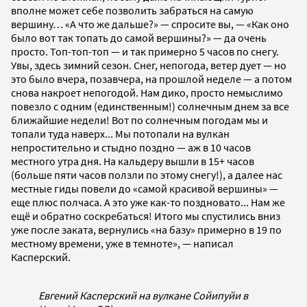
вполне может себе позволить забраться на самую
вершину… «А что же дальше?» — спросите вы, — «Как оно
было вот так топать до самой вершины?» — да очень
просто. Топ-топ-топ — и так примерно 5 часов по снегу.
Увы, здесь зимний сезон. Снег, непогода, ветер дует — но
это было вчера, позавчера, на прошлой неделе — а потом
снова накроет непогодой. Нам дико, просто немыслимо
повезло с одним (единственным!) солнечным днем за все
ближайшие недели! Вот по солнечным погодам мы и
топали туда наверх... Мы потопали на вулкан
непростительно и стыдно поздно — аж в 10 часов
местного утра дня. На кальдеру вышли в 15+ часов
(больше пяти часов ползли по этому снегу!), а далее нас
местные гиды повели до «самой красивой вершины» —
еще плюс полчаса. А это уже как-то поздновато... Нам же
ещё и обратно соскребаться! Итого мы спустились вниз
уже после заката, вернулись «на базу» примерно в 19 по
местному времени, уже в темноте», — написал
Касперский.
Евгений Касперский на вулкане Сойипуйи в