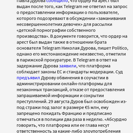
Павла Дурова
сообщило
, что ордер на арест был
выдан после того, как Telegram не ответил на запрос
о предоставлении информации о пользователе,
которого подозревают в обсуждении «заманивания
несовершеннолетних девочек» для рассылки
«детской порнографии собственного
производства». В документе говорится, что ордер на
арест был выдан также в отношении брата
основателя Telegram Николая Дурова, пишет Politico,
однако его местонахождение неизвестно, отметили
в парижской прокуратуре. В Telegram в ответ на
задержание Дурова
заявили
, что платформа
соблюдает законы ЕС и стандарты модерации. Суд
предъявил
Дурову обвинения в соучастии в
администрировании онлайн-платформы для
незаконных транзакций, отказе от предоставления
запрашиваемой информации и сокрытии
преступлений. 29 августа Дуров был освобожден из-
под стражи под залог в размере €5 млн, ему
запрещено покидать Францию и предписано
отмечаться в полиции два раза в неделю. «Абсурдно
говорить, что платформа или ее глава несут
ответственность за какие-либо злоупотребления