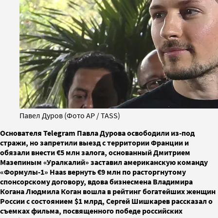
Павел Дуров (Фото AP / TASS)
Основателя Telegram Павла Дурова освободили из-под
стражи, но запретили выезд с территории Франции и
обязали внести €5 млн залога, основанный Дмитрием
Мазепиным «Уралкалий» заставил американскую команду
«Формулы-1» Haas вернуть €9 млн по расторгнутому
спонсорскому договору, вдова бизнесмена Владимира
Когана Людмила Коган вошла в рейтинг богатейших женщин
России с состоянием $1 млрд, Сергей Шишкарев рассказал о
съемках фильма, посвященного победе российских