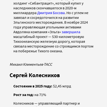
холдинг «Сибантрацит», который купил у
наследников скончавшегося в 2020-м
миллиардера
Дмитрия Босова
. Но с углем не
завязал и сосредоточился на развитии
Эльгинского месторождения. В ноябре 2024
года управляющая угольными активами
Авдоляна компания «Эльга»
завершила
масштабный проект — 530-километровую
Тихоокеанскую железную дорогу, которая
связала месторождение со строящимся портом
на побережье Тихого океана.
Михаил Климентьев
·
ТАСС
Сергей Колесников
Состояние в 2025 году:
$2,45 млрд
Рост за год:
на 71%
Колесников — управляющий партнер и