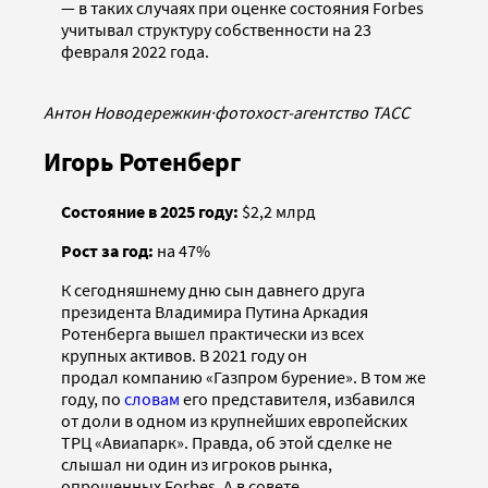
— в таких случаях при оценке состояния Forbes
учитывал структуру собственности на 23
февраля 2022 года.
Антон Новодережкин
·
фотохост-агентство ТАСС
Игорь Ротенберг
Состояние в 2025 году:
$2,2 млрд
Рост за год:
на 47%
К сегодняшнему дню сын давнего друга
президента Владимира Путина Аркадия
Ротенберга вышел практически из всех
крупных активов. В 2021 году он
продал компанию «Газпром бурение». В том же
году, по
словам
его представителя, избавился
от доли в одном из крупнейших европейских
ТРЦ «Авиапарк». Правда, об этой сделке не
слышал ни один из игроков рынка,
опрошенных Forbes. А в совете