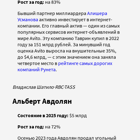
Рост за год:
на 83%
Бывший партнер миллиардера
Алишера
Усманова
активно инвестирует в интернет-
компании. Его главный актив — один из самых
популярных сервисов интернет-объявлений в
мире Avito. Эту компанию Таврин купил в 2022
году за 151 млрд рублей. За минувший год
оценка Avito выросла на внушительные 35%,
до $4,6 млрд, — с этим значением она заняла
четвертое место в
рейтинге самых дорогих
компаний Рунета
.
Владислав Шатило
·
RBC
·
TASS
Альберт Авдолян
Состояние в 2025 году:
$5 млрд
Рост за год:
на 72%
Осенью 2023 года Авдолян продал угольный