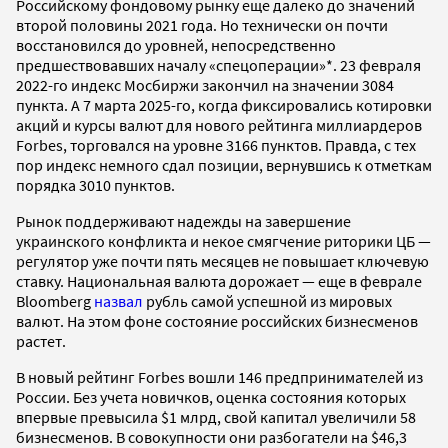
Российскому фондовому рынку еще далеко до значений
второй половины 2021 года. Но технически он почти
восстановился до уровней, непосредственно
предшествовавших началу «спецоперации»*. 23 февраля
2022-го индекс Мосбиржи закончил на значении 3084
пункта. А 7 марта 2025-го, когда фиксировались котировки
акций и курсы валют для нового рейтинга миллиардеров
Forbes, торговался на уровне 3166 пунктов. Правда, с тех
пор индекс немного сдал позиции, вернувшись к отметкам
порядка 3010 пунктов.
Рынок поддерживают надежды на завершение
украинского конфликта и некое смягчение риторики ЦБ —
регулятор уже почти пять месяцев не повышает ключевую
ставку. Национальная валюта дорожает — еще в феврале
Bloomberg
назвал
рубль самой успешной из мировых
валют. На этом фоне состояние российских бизнесменов
растет.
В новый рейтинг Forbes вошли 146 предпринимателей из
России. Без учета новичков, оценка состояния которых
впервые превысила $1 млрд, свой капитал увеличили 58
бизнесменов. В совокупности они разбогатели на $46,3