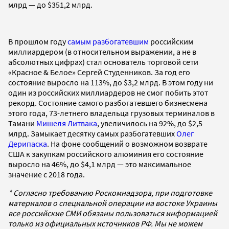
млрд — до $351,2 млрд.
В прошлом году
самым разбогатевшим
российским
миллиардером (в относительном выражении, а не в
абсолютных цифрах) стал основатель торговой сети
«Красное & Белое» Сергей Студенников. За год его
состояние выросло на 113%, до $3,2 млрд. В этом году ни
один из российских миллиардеров не смог побить этот
рекорд. Состояние самого разбогатевшего бизнесмена
этого года, 73-летнего владельца грузовых терминалов в
Тамани
Мишеля Литвака
, увеличилось на 92%, до $2,5
млрд. Замыкает десятку самых разбогатевших
Олег
Дерипаска
. На фоне сообщений о возможном возврате
США к закупкам российского алюминия его состояние
выросло на 46%, до $4,1 млрд — это максимальное
значение с 2018 года.
* Согласно требованию Роскомнадзора, при подготовке
материалов о специальной операции на востоке Украины
все российские СМИ обязаны пользоваться информацией
только из официальных источников РФ. Мы не можем