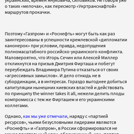
о таких «мелочах», как пересмотр «Укртранснафтой»
маршрутов прокачки.
Поэтому «Газпром» и «Роснефть» могут быть как раз
заинтересованы в успешности кремлевской «дипломатии
канонерок» при условии, правда, недопущения
полномасштабного российско-украинского конфликта.
Маловероятно, что Игорь Сечин или Алексей Миллер
откликнутся на призыв Дмитрия Фирташа и побегут
переубеждать Владимира Путина отказаться от своих
«агрессивных замыслов». И дело отнюдь не в
субординации, а в интересах. Гораздо выгоднее добиться
капитуляции нынешних киевских властей и действовать
по принципу the winner takes it all, нежели делить плоды
компромисса с тем же Фирташем и его украинскими
коллегами.
Однако,
как мы уже отмечали
, наряду с «партией
ресурсов», чьими безусловными лидерами являются
«Роснефть» и «Газпром», в России сформировался не
менее влиятельный клан, обозначенный, как «партия