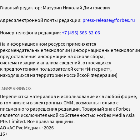
Главный редактор: Мазурин Николай Дмитриевич
Адрес электронной почты редакции:
press-release@forbes.ru
Номер телефона редакции:
+7 (495) 565-32-06
На информационном ресурсе применяются
рекомендательные технологии (информационные технологии
предоставления информации на основе сбора,
систематизации и анализа сведений, относящихся
к предпочтениям пользователей сети «Интернет»,
находящихся на территории Российской Федерации)
СМИ2
SPARROW
INFOX
Перепечатка материалов и использование их в любой форме,
в том числе и в электронных СМИ, возможны только с
письменного разрешения редакции. Товарный знак Forbes
является исключительной собственностью Forbes Media Asia
Pte. Limited. Все права защищены.
AO «АС Рус Медиа»
·
2026
16+