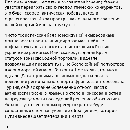
Иными словами, даже если в схватке за Украину России
удастся переиграть своих геополитических конкурентов,
это будет скорее тактическая победа, нежели
стратегическая. Из-за проигрыша локального сражения
нашей «партией инфраструктуры».
Чисто теоретически баланс между ней и сырьевиками
можно восстановить, инициировав масштабные
инфраструктурные проекты в тяготеющих к России
украинских регионах. Или, скажем, наделив Крым
статусом зоны свободной торговли, в идеале
позволяющим превратить ныне беспокойный полуостров
в черноморский аналог Гонконга. Но это, увы, только в
идеале. Даже принимая во внимание, насколько в
появлении регионального порто-франко заинтересована
Турция, сейчас крайне болезненно относящаяся к
активности России в Крыму. По степени рискованности и
непредсказуемости последствий решение об «изъятии»
Украины у отечественных «ресурсократов» будет
сопоставимо с тем нашумевшим обращением, которое
Путин внес в Совет Федерации 1 марта.