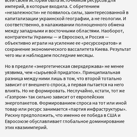
империй, в которые входила. С обретением
«незалежности» не появилось силы, заинтересованной в
капитализации украинской географии, а не геологии. И
соответственно, в налаживании полноценного обмена
между западными и восточными областями. Наоборот,
контрагенты Украины — и Евросоюз, и Россия —
объективно играли на усиление ее «ресурсократов» и
сохранение экономического вассалитета Киева. Результат
чего мы и наблюдаем последние месяцы.
Но в пределе «энергетическая сверхдержава» не менее
уязвима, чем «сырьевой придаток». Принципиальная
разница между ними лишь в том, что второй тотально
зависит от внешнего спроса, а первая пытается на него
влиять. Но не формировать. Неслучайно, кстати, тот же
«Газпром» так сильно зависит от европейских
энергопакетов. Формированием спроса на тот или иной
товар или ресурс занимается «партия инфраструктуры».
Рискну предположить, что именно ее победа в США и
Евросоюзе обуславливает глобальное доминирование
этих квазиимперий.