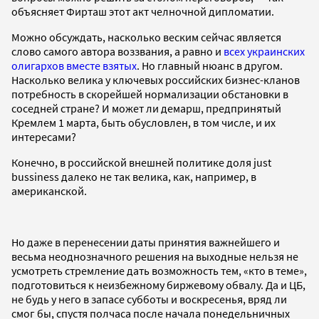
объясняет Фирташ этот акт челночной дипломатии.
Можно обсуждать, насколько веским сейчас является
слово самого автора воззвания, а равно и
всех украинских
олигархов вместе взятых
. Но главный нюанс в другом.
Насколько велика у ключевых российских бизнес-кланов
потребность в скорейшей нормализации обстановки в
соседней стране? И может ли демарш, предпринятый
Кремлем 1 марта, быть обусловлен, в том числе, и их
интересами?
Конечно, в российской внешней политике доля just
bussiness далеко не так велика, как, например, в
американской.
Но даже в перенесении даты принятия важнейшего и
весьма неоднозначного решения на выходные нельзя не
усмотреть стремление дать возможность тем, «кто в теме»,
подготовиться к неизбежному биржевому обвалу. Да и ЦБ,
не будь у него в запасе субботы и воскресенья, вряд ли
смог бы, спустя полчаса после начала понедельничных