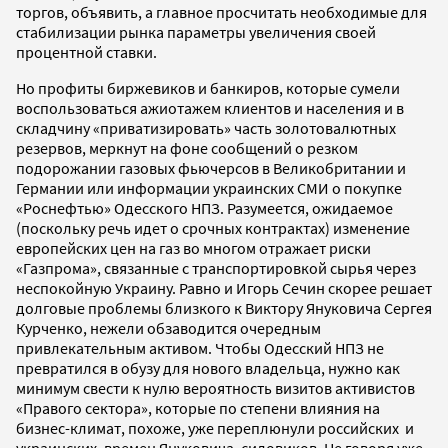
торгов, объявить, а главное просчитать необходимые для
стабилизации рынка параметры увеличения своей
процентной ставки.
Но профиты биржевиков и банкиров, которые сумели
воспользоваться ажиотажем клиентов и населения и в
складчину «приватизировать» часть золотовалютных
резервов, меркнут на фоне сообщений о резком
подорожании газовых фьючерсов в Великобритании и
Германии или информации украинских СМИ о покупке
«Роснефтью» Одесского НПЗ. Разумеется, ожидаемое
(поскольку речь идет о срочных контрактах) изменение
европейских цен на газ во многом отражает риски
«Газпрома», связанные с транспортировкой сырья через
неспокойную Украину. Равно и Игорь Сечин скорее решает
долговые проблемы близкого к Виктору Януковича Сергея
Курченко, нежели обзаводится очередным
привлекательным активом. Чтобы Одесский НПЗ не
превратился в обузу для нового владельца, нужно как
минимум свести к нулю вероятность визитов активистов
«Правого сектора», которые по степени влияния на
бизнес-климат, похоже, уже переплюнули российских и
украинских, времен Януковича, силовиков. Не говоря уже