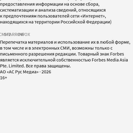
предоставления информации на основе сбора,
систематизации и анализа сведений, относящихся
к предпочтениям пользователей сети «Интернет»,
находящихся на территории Российской Федерации)
СМИ2
SPARROW
INFOX
Перепечатка материалов и использование их в любой форме,
в том числе и в электронных СМИ, возможны только с
письменного разрешения редакции. Товарный знак Forbes
является исключительной собственностью Forbes Media Asia
Pte. Limited. Все права защищены.
AO «АС Рус Медиа»
·
2026
16+