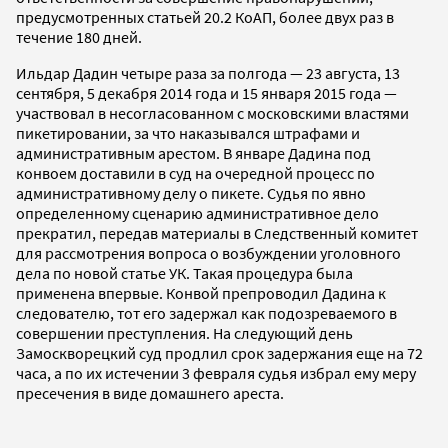
предусмотренных статьей 20.2 КоАП, более двух раз в
течение 180 дней.
Ильдар Дадин четыре раза за полгода — 23 августа, 13
сентября, 5 декабря 2014 года и 15 января 2015 года —
участвовал в несогласованном с московскими властями
пикетировании, за что наказывался штрафами и
административным арестом. В январе Дадина под
конвоем доставили в суд на очередной процесс по
административному делу о пикете. Судья по явно
определенному сценарию административное дело
прекратил, передав материалы в Следственный комитет
для рассмотрения вопроса о возбуждении уголовного
дела по новой статье УК. Такая процедура была
применена впервые. Конвой препроводил Дадина к
следователю, тот его задержал как подозреваемого в
совершении преступления. На следующий день
Замоскворецкий суд продлил срок задержания еще на 72
часа, а по их истечении 3 февраля судья избрал ему меру
пресечения в виде домашнего ареста.