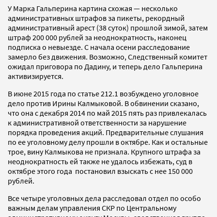
У Марка Гальперина картина схожая — несколько
административных штрафов за пикеты, рекордный
административный арест (38 суток) прошлой зимой, затем
штраф 200 000 рублей за неоднократность, наконец
подписка о невыезде. С начала осени расследование
замерло без движения. Возможно, Следственный комитет
ожидал приговора по Дадину, и теперь дело Гальперина
активизируется.
В июне 2015 года по статье 212.1 возбуждено уголовное
дело против Ирины Калмыковой. В обвинении сказано,
что она с декабря 2014 по май 2015 пять раз привлекалась
к административной ответственности за нарушение
порядка проведения акций. Предварительные слушания
по ее уголовному делу прошли в октябре. Как и остальные
трое, вину Калмыкова не признала. Крупного штрафа за
неоднократность ей также не удалось избежать, суд в
октябре этого года постановил взыскать с нее 150 000
рублей.
Все четыре уголовных дела расследовал отдел по особо
важным делам управления СКР по Центральному