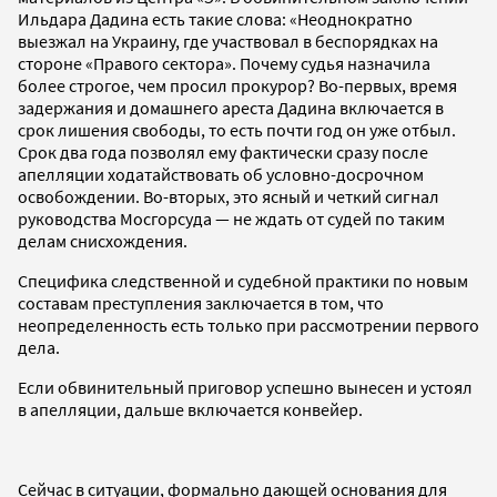
Ильдара Дадина есть такие слова: «Неоднократно
выезжал на Украину, где участвовал в беспорядках на
стороне «Правого сектора». Почему судья назначила
более строгое, чем просил прокурор? Во-первых, время
задержания и домашнего ареста Дадина включается в
срок лишения свободы, то есть почти год он уже отбыл.
Срок два года позволял ему фактически сразу после
апелляции ходатайствовать об условно-досрочном
освобождении. Во-вторых, это ясный и четкий сигнал
руководства Мосгорсуда — не ждать от судей по таким
делам снисхождения.
Специфика следственной и судебной практики по новым
составам преступления заключается в том, что
неопределенность есть только при рассмотрении первого
дела.
Если обвинительный приговор успешно вынесен и устоял
в апелляции, дальше включается конвейер.
Сейчас в ситуации, формально дающей основания для