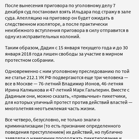
После вынесения приговора по уголовному делу 7
декабря суд постановил взять Ильдара под стражу в зале
суда. Апелляцию на приговор он будет ожидать в
следственном изоляторе, а после практически
неизбежного вступления приговора в силу отправится в
одну из исправительных колоний.
Таким образом, Дадин с 15 января текущего года и до 30
января 2018 года лишен свободы за участие в мирном
протестном собрании.
Одновременно с ним уголовному преследованию по той
же статье 212.1 УК РФ подвергаются еще три человека —
все в Москве — 76-летний Владимир Ионов, 46-летняя
Ирина Калмыкова и 47-летний Марк Гальперин. Вместе с
Дадиным они, можно сказать, «привычные» пикетчики,
для которых уличный протест против действий властей —
многолетняя неотъемлемая часть жизни.
Все четверо, безусловно, не только знали о
криминализации (то есть признание определенного
поведения преступлением) их действий, но публично
заявляли о намерении продолжать пикетирование и