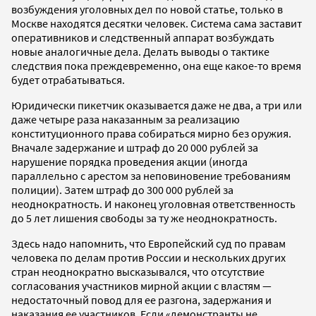
возбуждения уголовных дел по новой статье, только в
Москве находятся десятки человек. Система сама заставит
оперативников и следственный аппарат возбуждать
новые аналогичные дела. Делать выводы о тактике
следствия пока преждевременно, она еще какое-то время
будет отрабатываться.
Юридически пикетчик оказывается даже не два, а три или
даже четыре раза наказанным за реализацию
конституционного права собираться мирно без оружия.
Вначале задержание и штраф до 20 000 рублей за
нарушение порядка проведения акции (иногда
параллельно с арестом за неповиновение требованиям
полиции). Затем штраф до 300 000 рублей за
неоднократность. И наконец уголовная ответственность
до 5 лет лишения свободы за ту же неоднократность.
Здесь надо напомнить, что Европейский суд по правам
человека по делам против России и нескольких других
стран неоднократно высказывался, что отсутствие
согласования участников мирной акции с властям —
недостаточный повод для ее разгона, задержания и
наказания ее участников. Если «демонстранты не