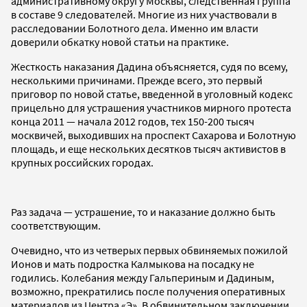
административному округу Москвы, следственная группа
в составе 9 следователей. Многие из них участвовали в
расследовании Болотного дела. Именно им власти
доверили обкатку новой статьи на практике.
Жесткость наказания Дадина объясняется, судя по всему,
несколькими причинами. Прежде всего, это первый
приговор по новой статье, введенной в уголовный кодекс
прицельно для устрашения участников мирного протеста
конца 2011 — начала 2012 годов, тех 150-200 тысяч
москвичей, выходивших на проспект Сахарова и Болотную
площадь, и еще нескольких десятков тысяч активистов в
крупных российских городах.
Раз задача — устрашение, то и наказание должно быть
соответствующим.
Очевидно, что из четверых первых обвиняемых пожилой
Ионов и мать подростка Калмыкова на посадку не
годились. Колебания между Гальпериным и Дадиным,
возможно, прекратились после получения оперативных
материалов из Центра «Э». В обвинительном заключении