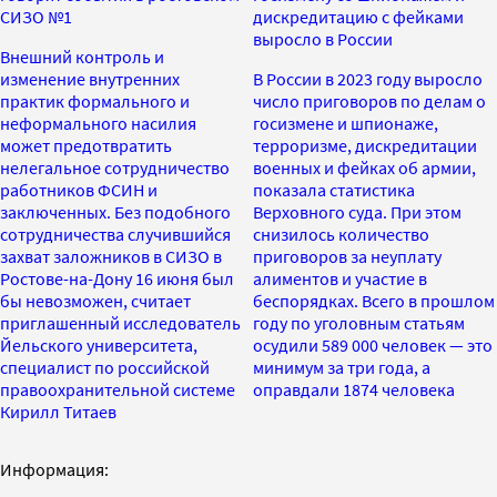
СИЗО №1
дискредитацию с фейками
выросло в России
Внешний контроль и
изменение внутренних
В России в 2023 году выросло
практик формального и
число приговоров по делам о
неформального насилия
госизмене и шпионаже,
может предотвратить
терроризме, дискредитации
нелегальное сотрудничество
военных и фейках об армии,
работников ФСИН и
показала статистика
заключенных. Без подобного
Верховного суда. При этом
сотрудничества случившийся
снизилось количество
захват заложников в СИЗО в
приговоров за неуплату
Ростове-на-Дону 16 июня был
алиментов и участие в
бы невозможен, считает
беспорядках. Всего в прошлом
приглашенный исследователь
году по уголовным статьям
Йельского университета,
осудили 589 000 человек — это
специалист по российской
минимум за три года, а
правоохранительной системе
оправдали 1874 человека
Кирилл Титаев
Информация: