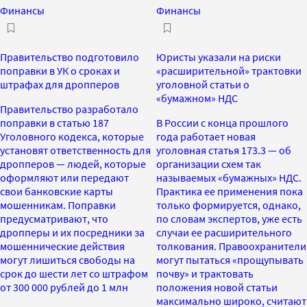
Финансы
Финансы
Правительство подготовило
Юристы указали на риски
поправки в УК о сроках и
«расширительной» трактовки
штрафах для дропперов
уголовной статьи о
«бумажном» НДС
Правительство разработало
поправки в статью 187
В России с конца прошлого
Уголовного кодекса, которые
года работает новая
установят ответственность для
уголовная статья 173.3 — об
дропперов — людей, которые
организации схем так
оформляют или передают
называемых «бумажных» НДС.
свои банковские карты
Практика ее применения пока
мошенникам. Поправки
только формируется, однако,
предусматривают, что
по словам экспертов, уже есть
дропперы и их посредники за
случаи ее расширительного
мошеннические действия
толкования. Правоохранители
могут лишиться свободы на
могут пытаться «прощупывать
срок до шести лет со штрафом
почву» и трактовать
от 300 000 рублей до 1 млн
положения новой статьи
максимально широко, считают