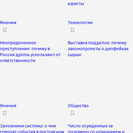
юристы
Мнения
Технологии
Неопределенное
Выставка подделок: почему
преступление: почему в
законопроекты о дипфейках
России дропы ускользают от
сырые
ответственности
Мнения
Общество
Заложники системы: о чем
Число осужденных за
говорят события в ростовском
госизмену со шпионажем и