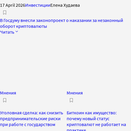
17 April 2026
Инвестиции
Елена Худаева
В Госдуму внесли законопроект о наказании за незаконный
оборот криптовалюты
Читать
Мнения
Мнения
Уголовная сделка: как снизить
Биткоин как имущество:
предпринимательские риски
почему новый статус
при работе с государством
криптовалют не работает на
практике