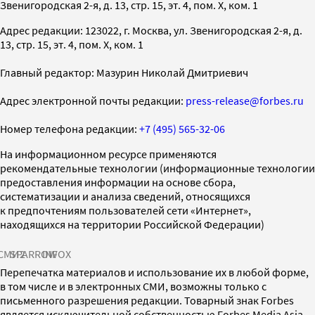
Звенигородская 2-я, д. 13, стр. 15, эт. 4, пом. X, ком. 1
Адрес редакции: 123022, г. Москва, ул. Звенигородская 2-я, д.
13, стр. 15, эт. 4, пом. X, ком. 1
Главный редактор: Мазурин Николай Дмитриевич
Адрес электронной почты редакции:
press-release@forbes.ru
Номер телефона редакции:
+7 (495) 565-32-06
На информационном ресурсе применяются
рекомендательные технологии (информационные технологии
предоставления информации на основе сбора,
систематизации и анализа сведений, относящихся
к предпочтениям пользователей сети «Интернет»,
находящихся на территории Российской Федерации)
СМИ2
SPARROW
INFOX
Перепечатка материалов и использование их в любой форме,
в том числе и в электронных СМИ, возможны только с
письменного разрешения редакции. Товарный знак Forbes
является исключительной собственностью Forbes Media Asia