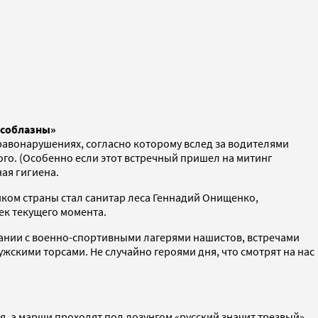
 соблазны»
равонарушениях, согласно которому вслед за водителями
го. (Особенно если этот встречный пришел на митинг
ая гигиена.
виком страны стал санитар леса Геннадий Онищенко,
ек текущего момента.
мпании с военно-спортивными лагерями нашистов, встречами
скими торсами. Не случайно героями дня, что смотрят на нас
, а марши проходят под лозунгом «русский значит трезвый».