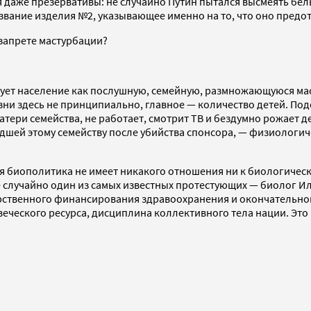
 даже презервативы: не случайно Путин пытался высмеять бел
звание изделия №2, указывающее именно на то, что оно предот
 запрете мастурбации?
рует население как послушную, семейную, размножающуюся ма
изни здесь не принципиально, главное — количество детей. П
матери семейства, не работает, смотрит ТВ и бездумно рожае
едшей этому семейству после убийства спонсора, — физиолог
ая биополитика не имеет никакого отношения ни к биологичес
е случайно один из самых известных протестующих — биолог И
арственного финансирования здравоохранения и окончательно
веческого ресурса, дисциплина коллективного тела нации. Это