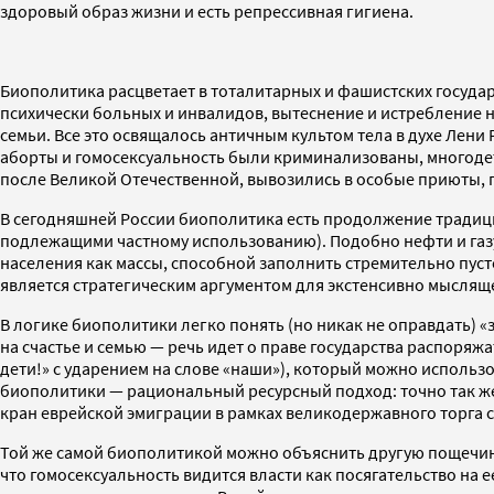
здоровый образ жизни и есть репрессивная гигиена.
Биополитика расцветает в тоталитарных и фашистских государс
психически больных и инвалидов, вытеснение и истребление ни
семьи. Все это освящалось античным культом тела в духе Ле
аборты и гомосексуальность были криминализованы, многодет
после Великой Отечественной, вывозились в особые приюты, г
В сегодняшней России биополитика есть продолжение традицио
подлежащими частному использованию). Подобно нефти и газу
населения как массы, способной заполнить стремительно пуст
является стратегическим аргументом для экстенсивно мысляще
В логике биополитики легко понять (но никак не оправдать) «
на счастье и семью — речь идет о праве государства распоряжа
дети!» с ударением на слове «наши»), который можно использо
биополитики — рациональный ресурсный подход: точно так же
кран еврейской эмиграции в рамках великодержавного торга с
Той же самой биополитикой можно объяснить другую пощечину 
что гомосексуальность видится власти как посягательство на 