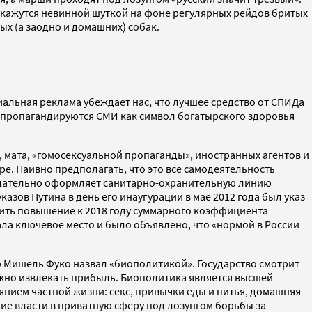
 кажутся невинной шуткой на фоне регулярных рейдов бритых
ых (а заодно и домашних) собак.
иальная реклама убеждает нас, что лучшее средство от СПИДа
, пропагандируются СМИ как символ богатырского здоровья
, мата, «гомосексуальной пропаганды», иностранных агентов и
ре. Наивно предполагать, что это все самодеятельность
нодательно оформляет санитарно-охранительную линию
зов Путина в день его инаугурации в мае 2012 года был указ
ить повышение к 2018 году суммарного коэффициента
ла ключевое место и было объявлено, что «нормой в России
ф Мишель Фуко назвал «биополитикой». Государство смотрит
ожно извлекать прибыль. Биополитика является высшей
янием частной жизни: секс, привычки еды и питья, домашняя
ние власти в приватную сферу под лозунгом борьбы за