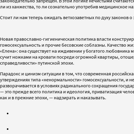
законодательно запрещен. В этой логике нечистыми считаются
ли из ханжества, то ли сознательно употребив медицинское на
Стоит ли нам теперь ожидать ветхозаветных по духу законов о
Новая православно-гигиеническая политика власти конструи
гомосексуальность и прочие бесовские соблазны. Качество ж
«Елена»: она существует на иждивении у богатого любовника 
сучит ножками на кровати посреди огромной квартиры, отош
справедливости» путинской эпохи.
Парадокс и цинизм ситуации в том, что современная российск
утверждениях типа «ненормальности» гомосексуальности, и н
разворачивается в условиях радикального сокращения госуд
— это прежде всего политика и идеология, приватизация чело
как и в прежние эпохи, — надзирать и наказывать.