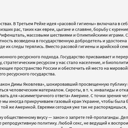
твах. В Третьем Рейхе идея «расовой гигиены» включала в себ
зших рас, таких как евреи, цыгане и славяне, борьбу с курен
ни Рифеншталь, массовыми шествиями и Олимпийскими играми. 
ность возведена в государственную добродетель и удостоена 
де их следы терялись. Вместо расовой гигиены и арийской сем
нного ресурсного подхода. Государство присваивает и перерас
, стратегическим ресурсом у нас стало население, и биополи
еющее пространство России и обеспечить ей место на мировой 
го ресурсного государства.
закон Димы Яковлева», шокировавший просвещенную публику в Р
ться человеческим материалом. Сироты, в т. ч. инвалиды и отк
вать для «асимметричного ответа» Америке. С точки зрения че
 мы иногда прикручиваем газовый кран Украине, чтобы была 
 той же Америкой. Евреями сегодня уже так не распорядишься,
общественному вкусу — закон о запрете гей-пропаганды. Дело
ее репродуктивную политику. Любой секс, не ведущий к воспро