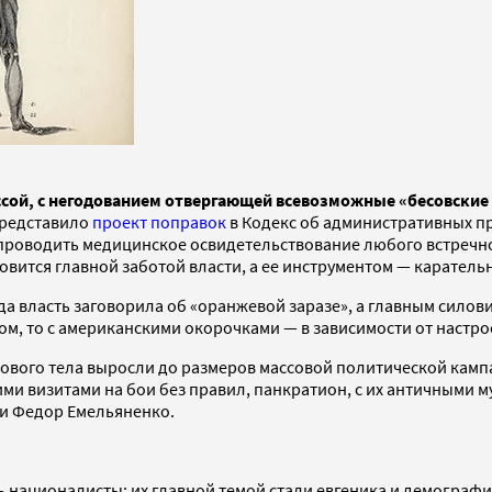
сой, с негодованием отвергающей всевозможные «бесовские
представило
проект поправок
в Кодекс об административных п
проводить медицинское освидетельствование любого встречно
вится главной заботой власти, а ее инструментом — карательн
огда власть заговорила об «оранжевой заразе», а главным сило
м, то с американскими окорочками — в зависимости от настро
здорового тела выросли до размеров массовой политической ка
 визитами на бои без правил, панкратион, с их античными муж
 и Федор Емельяненко.
националисты: их главной темой стали евгеника и демография