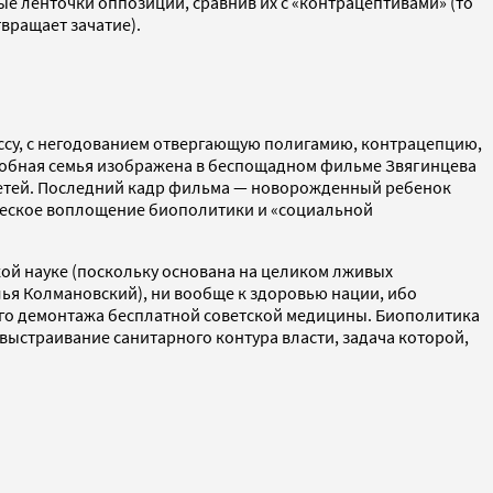
ые ленточки оппозиции, сравнив их с «контрацептивами» (то
вращает зачатие).
ссу, с негодованием отвергающую полигамию, контрацепцию,
одобная семья изображена в беспощадном фильме Звягинцева
т детей. Последний кадр фильма — новорожденный ребенок
ическое воплощение биополитики и «социальной
кой науке (поскольку основана на целиком лживых
лья Колмановский), ни вообще к здоровью нации, ибо
го демонтажа бесплатной советской медицины. Биополитика
 выстраивание санитарного контура власти, задача которой,