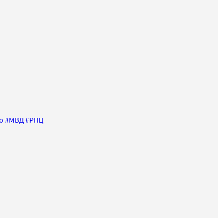
о
#
МВД
#
РПЦ