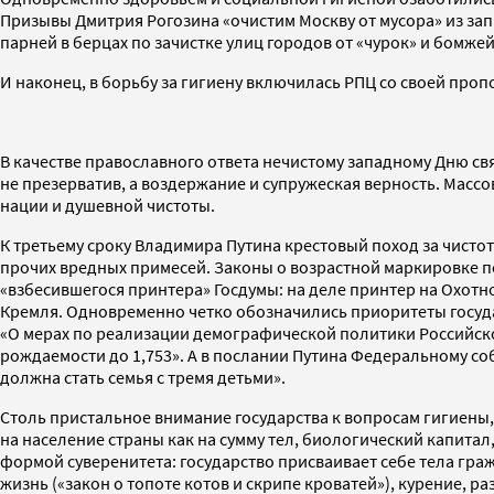
Призывы Дмитрия Рогозина «очистим Москву от мусора» из за
парней в берцах по зачистке улиц городов от «чурок» и бомж
И наконец, в борьбу за гигиену включилась РПЦ со своей про
В качестве православного ответа нечистому западному Дню св
не презерватив, а воздержание и супружеская верность. Масс
нации и душевной чистоты.
К третьему сроку Владимира Путина крестовый поход за чистот
прочих вредных примесей. Законы о возрастной маркировке пер
«взбесившегося принтера» Госдумы: на деле принтер на Охо
Кремля. Одновременно четко обозначились приоритеты государ
«О мерах по реализации демографической политики Российско
рождаемости до 1,753». А в послании Путина Федеральному со
должна стать семья с тремя детьми».
Столь пристальное внимание государства к вопросам гигиены
на население страны как на сумму тел, биологический капита
формой суверенитета: государство присваивает себе тела граж
жизнь («закон о топоте котов и скрипе кроватей»), курение, 