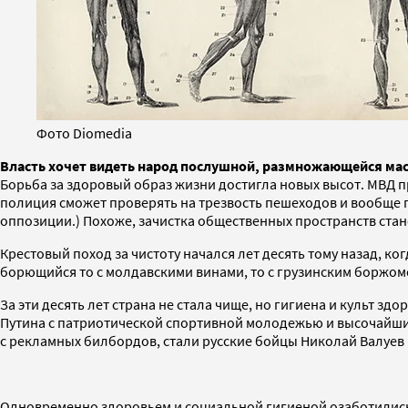
Фото Diomedia
Власть хочет видеть народ послушной, размножающейся мас
Борьба за здоровый образ жизни достигла новых высот. МВД 
полиция сможет проверять на трезвость пешеходов и вообще 
оппозиции.) Похоже, зачистка общественных пространств стано
Крестовый поход за чистоту начался лет десять тому назад, к
борющийся то с молдавскими винами, то с грузинским боржомо
За эти десять лет страна не стала чище, но гигиена и культ 
Путина с патриотической спортивной молодежью и высочайшими
с рекламных билбордов, стали русские бойцы Николай Валуев
Одновременно здоровьем и социальной гигиеной озаботились 