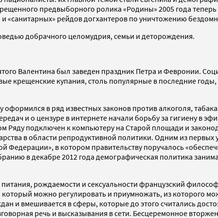
прещенного предвыборного ролика «Родины» 2005 года теперь
ей и «санитарных» рейдов догхантеров по уничтожению бездомн
поведью добрачного целомудрия, семьи и деторождения.
ятого Валентина был заведен праздник Петра и Февронии. Соц
овые крещенские купания, столь популярные в последние годы
у оформился в ряд известных законов против алкоголя, табака
едач и о цензуре в интернете начали борьбу за гигиену в эфи
тном Ряду подключен к компьютеру на Старой площади и зако
ства в области репродуктивной политики. Одним из первых ука
й Федерации», в котором правительству поручалось «обеспеч
бранию в декабре 2012 года демографическая политика занима
, питания, рождаемости и сексуальности французский филосо
л, который можно регулировать и приумножать, из которого м
дан и вмешивается в сферы, которые до этого считались досто
разговорная речь и высказывания в сети. Бесцеремонное вторже