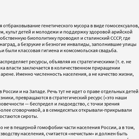
я отбраковывание генетического мусора в виде гомосексуалов,
ием, культ детей и молодежи и поддержку здоровой арийской
Собственную биополитику проводил и сталинский СССР, где
наград, а безрукие и безногие инвалиды, заполнившие улицы
ьи были классовая гигиена и комсомольская свадьба.
пределяет ресурсы, объявляя их стратегическими (т. е. не
тика власти заключается в количественном приращении
арене. Именно численность населения, а не качество жизни,
оссии и на Западе. Речь тут не идет о праве отдельных детей
азники, превращаются в стратегический ресурс («это наши
ловечности — беспредел и людоедство, с точки зрения
более сговорчивой, а в семидесятых открывали-прикрывали
 остаются сироты.
 не в пещерной гомофобии части населения России, а в том,
изводству населения, считается «нечистым» и должен быть