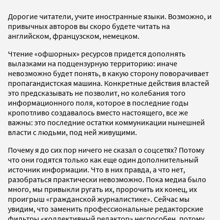
Дорогие читатели, учите иностранные языки. Возможно, и
привычных авторов вы скоро будете читать на
английском, французском, немецком.
Чтение «офшорных» ресурсов придется дополнять
вылазками на подцензурную территорию: иначе
невозможно будет понять, в какую сторону поворачивает
пропагандистская машина. Конкретные действия властей
это предсказывать не позволит, но колебания того
информационного поля, которое в последние годы
кропотливо создавалось вместо настоящего, все же
важны: это последние остатки коммуникации нынешней
власти с людьми, под ней живущими.
Почему я до сих пор ничего не сказал о соцсетях? Потому
что они годятся только как еще один дополнительный
источник информации. Что в них правда, а что нет,
разобраться практически невозможно. Пока медиа было
много, мы привыкли ругать их, пророчить их конец, их
проигрыш «гражданской журналистике». Сейчас мы
увидим, что заменить профессиональные редакторские
фильтры «коллективный редактор» неспособен, потому