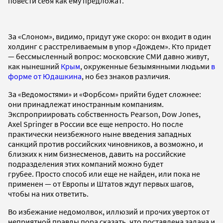
повести себя как ему предложат.
За «Слоном», видимо, придут уже скоро: он входит в один
холдинг с расстреливаемым в упор «Дождем». Кто придет
— бессмысленный вопрос: московские СМИ давно живут,
как нынешний
Крым
, окруженные безымянными людьми
в
форме от Юдашкина
, но без знаков различия.
За «Ведомостями» и «Форбсом» прийти будет сложнее:
они принадлежат иностранным компаниям.
Экспроприировать собственность Pearson, Dow Jones,
Axel Springer в России все еще непросто. Но после
практически неизбежного ныне введения западных
санкций против российских чиновников, а возможно, и
близких к ним бизнесменов, давить на российские
подразделения этих компаний можно будет
грубее. Просто способ или еще не найден, или пока не
применен — от Европы и Штатов ждут первых шагов,
чтобы на них ответить.
Во избежание недомолвок, иллюзий и прочих уверток от
неприятной правды пора сказать, что поставлена задача и