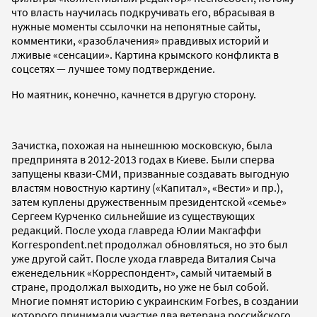
что власть научилась подкручивать его, вбрасывая в
нужные моменты ссылочки на непонятные сайты,
комментики, «разоблачения» правдивых историй и
лживые «сенсации». Картина крымского конфликта в
соцсетях — лучшее тому подтверждение.
Но маятник, конечно, качнется в другую сторону.
Зачистка, похожая на нынешнюю московскую, была
предпринята в 2012-2013 годах в Киеве. Были сперва
запущены квази-СМИ, призванные создавать выгодную
властям новостную картину («Капитал», «Вести» и пр.),
затем куплены дружественным президентской «семье»
Сергеем Курченко сильнейшие из существующих
редакций. После ухода главреда Юлии Макгаффи
Korrespondent.net продолжал обновляться, но это был
уже другой сайт. После ухода главреда Виталия Сыча
еженедельник «Корреспондент», самый читаемый в
стране, продолжал выходить, но уже не был собой.
Многие помнят историю с украинским Forbes, в создании
которого принимали участие два ветерана российского