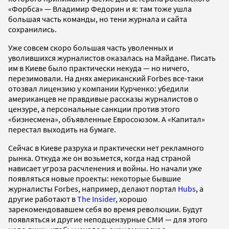
«Форбса» — Владимир Федорин и я: там тоже ушла
большая часть команды, но тени журнала и сайта
сохранились.
Уже совсем скоро большая часть уволенных и
уволившихся журналистов оказалась на Майдане. Писать
им в Киеве было практически некуда — но ничего,
перезимовали. На днях американский Forbes все-таки
отозвал лицензию у компании Курченко: убедили
американцев не правдивые рассказы журналистов о
цензуре, а персональные санкции против этого
«бизнесмена», объявленные Евросоюзом. А «Капитал»
перестал выходить на бумаге.
Сейчас в Киеве разруха и практически нет рекламного
рынка. Откуда же он возьмется, когда над страной
нависает угроза расчленения и войны. Но начали уже
появляться новые проекты: некоторые бывшие
журналисты Forbes, например, делают портал
Hubs
, а
другие работают в
The Insider
, хорошо
зарекомендовавшем себя во время революции. Будут
появляться и другие неподцензурные СМИ — для этого