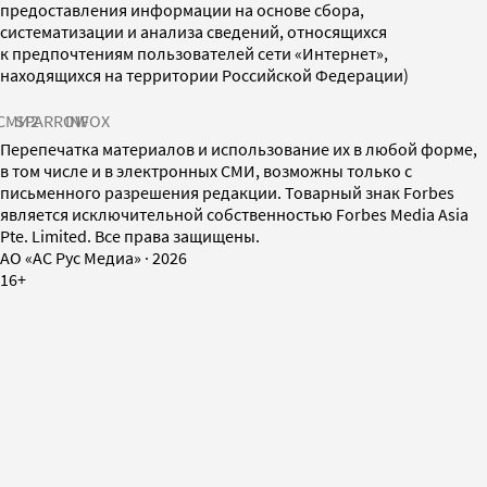
предоставления информации на основе сбора,
систематизации и анализа сведений, относящихся
к предпочтениям пользователей сети «Интернет»,
находящихся на территории Российской Федерации)
СМИ2
SPARROW
INFOX
Перепечатка материалов и использование их в любой форме,
в том числе и в электронных СМИ, возможны только с
письменного разрешения редакции. Товарный знак Forbes
является исключительной собственностью Forbes Media Asia
Pte. Limited. Все права защищены.
AO «АС Рус Медиа»
·
2026
16+