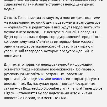
существует план избавить страну от неподцензурных
медиа.
От всех. То есть медиа останутся, и многие даже под теми
же названиями, но они будут подвержены и самоцензуре
— журналисты и редакторы в них будут твердо знать, что
можно и чего нельзя, — и цензуре внешней. Последняя
будет проявляться в форме предупреждений, вроде того,
которое получила «Лента» за интервью Ильи Азара с
одним из лидеров украинского «Правого сектора», и
увольнений главредов, которые предупреждений не
понимают.
Для тех, кто привык к неподцензурной информации,
останется тогда несколько возможностей. Во-первых,
русскоязычные сайты иностранных новостных
организаций вроде
BBC
или
Reuters
. Во-вторых, ресурсы
иноязычные. Да, наступает время, когда иностранные
сайты — от Buzzfeed до Bloomberg, от Financial Times до Le
Figaro — становятся более надежными источниками
новостей о России, чем местные СМИ.