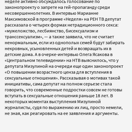
неделе активно обсуждалось голосование по
законопроекту о запрете на гей-пропаганду среди
несовершеннолетних. В интервью Марианне
Максимовской в программе «Неделя» на РЕН ТВ депутат
рассказала о четырех формах нетрадиционного секса:
«мужеложство, лесбиянство, бисексуализм и
транссексуализм», — а также заявила, что не считает
ненормальным, если из однополых семей будут забирать
некровных, усыновленных детей и возвращать их в
детские дома. А в очерке-интервью Олега Ясакова в
«Центральном телевидении» на НТВ выяснилось, что у
депутата Мизулиной на очереди еще один законопроект
«О повышении возрастного ценза для вступления в
сексуальные отношения». Рассказывая о мотивах такой
инициативы, сама депутат на полном серьезе стала
говорить, что современные подростки совсем не готовы
вступать в сексуальные отношения раньше 18 лет. В
некоторых моментах выступления Мизулиной
журналисты, судя по выражению их лиц, просто немели,
не зная, как реагировать на ее заявления и аргументы.