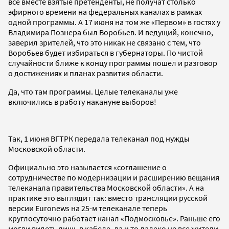
все вместе взятые претенденты, не получат столько
эфирного времени на федеральных каналах в рамках
одной программы. А 17 июня на том же «Первом» в гостях у
Владимира Познера был Воробьев. И ведущий, конечно,
заверил зрителей, что это никак не связано с тем, что
Воробьев будет избираться в губернаторы. По чистой
случайности ближе к концу программы пошел и разговор
о достижениях и планах развития области.
Да, что там программы. Целые телеканалы уже
включились в работу накануне выборов!
Так, 1 июня ВГТРК передала телеканал под нужды
Московской области.
Официально это называется «соглашение о
сотрудничестве по модернизации и расширению вещания
телеканала правительства Московской области». А на
практике это выглядит так: вместо трансляции русской
версии Euronews на 25-м телеканале теперь
круглосуточно работает канал «Подмосковье». Раньше его
могли видеть лишь в кабеле, да и то далеко не все жители