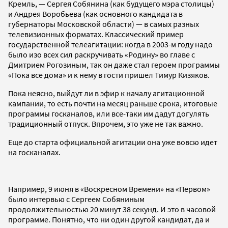
Кремль, — Сергея Собянина (как будущего мэра столицы)
и Андрея Воробьева (как основного кандидата в
губернаторы Московской области) — в самых разных
телевизионных форматах. Классический пример
государственной телеагитации: когда в 2003-м году надо
было изо всех сил раскручивать «Родину» во главе с
Дмитрием Рогозиным, так он даже стал героем программы
«Пока все дома» и к нему в гости пришел Тимур Кизяков.
Пока неясно, выйдут ли в эфир к началу агитационной
кампании, то есть почти на месяц раньше срока, итоговые
программы госканалов, или все-таки им дадут догулять
традиционный отпуск. Впрочем, это уже не так важно.
Еще до старта официальной агитации она уже вовсю идет
на госканалах.
Например, 9 июня в «Воскресном Времени» на «Первом»
было интервью с Сергеем Собяниным
продолжительностью 20 минут 38 секунд. И это в часовой
программе. Понятно, что ни один другой кандидат, да и