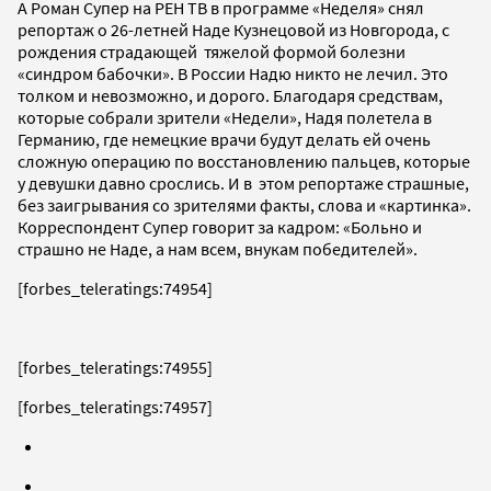
А Роман Супер на РЕН ТВ в программе «Неделя» снял
репортаж о 26-летней Наде Кузнецовой из Новгорода, с
рождения страдающей тяжелой формой болезни
«синдром бабочки». В России Надю никто не лечил. Это
толком и невозможно, и дорого. Благодаря средствам,
которые собрали зрители «Недели», Надя полетела в
Германию, где немецкие врачи будут делать ей очень
сложную операцию по восстановлению пальцев, которые
у девушки давно срослись. И в этом репортаже страшные,
без заигрывания со зрителями факты, слова и «картинка».
Корреспондент Супер говорит за кадром: «Больно и
страшно не Наде, а нам всем, внукам победителей».
[forbes_teleratings:74954]
[forbes_teleratings:74955]
[forbes_teleratings:74957]