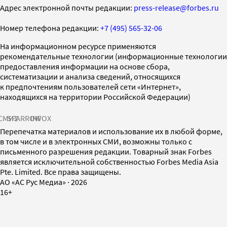
Адрес электронной почты редакции:
press-release@forbes.ru
Номер телефона редакции:
+7 (495) 565-32-06
На информационном ресурсе применяются
рекомендательные технологии (информационные технологии
предоставления информации на основе сбора,
систематизации и анализа сведений, относящихся
к предпочтениям пользователей сети «Интернет»,
находящихся на территории Российской Федерации)
СМИ2
SPARROW
INFOX
Перепечатка материалов и использование их в любой форме,
в том числе и в электронных СМИ, возможны только с
письменного разрешения редакции. Товарный знак Forbes
является исключительной собственностью Forbes Media Asia
Pte. Limited. Все права защищены.
AO «АС Рус Медиа»
·
2026
16+