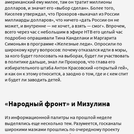
американский ему милее, там он тратит миллионы
долларов, и значит его «выбор сделан». Более того,
Киселев утверждал, что Прохоров «выкачал из России
миллиарды долларов», что ничего «дать России он не
может, и внутренне — не хочет, а взять — смог». Впрочем,
всего через час с небольшим в эфире НТВ его целый час
подробно опрашивали Тина Канделаки и Маргарита
Симоньян в программе «Железные леди». Опросили по
широкому кругу вопросов: почему отказался идти в мэры,
за кого будет голосовать на выборах, будет ли участвовать
в политике дальше, знал ли Прохоров, что глава его
избирательного штаба Антон Красовский «открытый гей»,
и как он к этому относится, а заодно о том, где и с кем спит
и будет ли заводить детей.
«Народный фронт»
и Мизулина
Из информационной палитры на прошлой неделе
выделялись еще несколько тем. Разумеется, госканалы
широкими мазками прошлись по очередному проекту