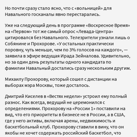
Но почти сразу стало ясно, что с «вольницей» для
Навального госканалы явно перестарались.
Уже на следующий день в программе «Воскресное Время»
на «Первом» тот же самый опрос «Левада-Центра»
цитировался без Навального. Телезрители узнали лишь о
Собянине и Прохорове. «У остальных практически
поровну, чуть меньше, чем по 3% голосов на каждого», —
заявила в эфире ведущая Ирада Зейналова. Удивительно,
но за один день результаты одного кандидата по
фамилии Навальный достались сразу нескольким другим.
Михаилу Прохорову, который сошел с дистанции на
выборах мэра Москвы, тоже досталось.
Дмитрий Киселев в «Вестях недели» устроил ему полный
разнос. Как всегда, ведущий не церемонился с
определениями. Прохорову на «России 1» поставили на
вид, что его приоритеты в бизнесе не в России, а в США,
где у него активы, включая арены, недвижимость и
баскетбольный клуб. Прохорову ставили в вину, что он
якобы не хочет содержать российский баскетбол, что