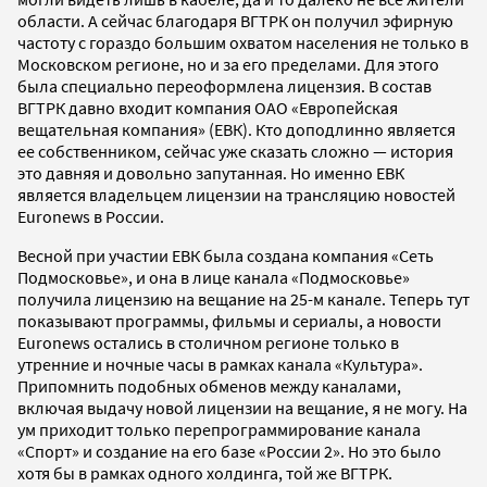
области. А сейчас благодаря ВГТРК он получил эфирную
частоту с гораздо большим охватом населения не только в
Московском регионе, но и за его пределами. Для этого
была специально переоформлена лицензия. В состав
ВГТРК давно входит компания ОАО «Европейская
вещательная компания» (ЕВК). Кто доподлинно является
ее собственником, сейчас уже сказать сложно — история
это давняя и довольно запутанная. Но именно ЕВК
является владельцем лицензии на трансляцию новостей
Euronews в России.
Весной при участии ЕВК была создана компания «Сеть
Подмосковье», и она в лице канала «Подмосковье»
получила лицензию на вещание на 25-м канале. Теперь тут
показывают программы, фильмы и сериалы, а новости
Euronews остались в столичном регионе только в
утренние и ночные часы в рамках канала «Культура».
Припомнить подобных обменов между каналами,
включая выдачу новой лицензии на вещание, я не могу. На
ум приходит только перепрограммирование канала
«Спорт» и создание на его базе «России 2». Но это было
хотя бы в рамках одного холдинга, той же ВГТРК.