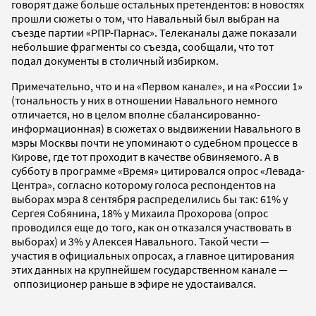
говорят даже больше остальных претендентов: в новостях
прошли сюжеты о том, что Навальный был выбран на
съезде партии «РПР-Парнас». Телеканалы даже показали
небольшие фрагменты со съезда, сообщали, что тот
подал документы в столичный избирком.
Примечательно, что и на «Первом канале», и на «России 1»
(тональность у них в отношении Навального немного
отличается, но в целом вполне сбалансированно-
информационная) в сюжетах о выдвижении Навального в
мэры Москвы почти не упоминают о судебном процессе в
Кирове, где тот проходит в качестве обвиняемого. А в
субботу в программе «Время» цитировался опрос «Левада-
Центра», согласно которому голоса респондентов на
выборах мэра 8 сентября распределились бы так: 61% у
Сергея Собянина, 18% у Михаила Прохорова (опрос
проводился еще до того, как он отказался участвовать в
выборах) и 3% у Алексея Навального. Такой чести —
участия в официальных опросах, а главное цитирования
этих данных на крупнейшем государственном канале —
оппозиционер раньше в эфире не удостаивался.