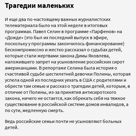
Трагедии маленьких
И еще два по-настоящему важных журналистских
телематериала было на этой неделе в итоговых
программах. Павел Селин в программе «Парфенов» на
«Дожде» (это был их последний выпуск в эфире,
поскольку у программы закончилось финансирование)
бескомпромиссно и жестко рассказал о судьбах детей,
которые стали жертвами закона Димы Яковлева,
наложившего запрет на усыновление российских сирот
американцами. В репортаже Селина была история о
счастливой судьбе шестилетней девочки Полины, которая
успела одной из последних уехать в США с родителями и
обрести там семью и рассказ о трагедии детей, которым, в
отличие от Полины, из-за принятия антисиротского
закона, ничего не остается, как обрекать себя на тяжкое
существование в российской системе домов инвалидов, а
по сути, медленную смерть.
Ведь российские семьи почти не усыновляют больных
детей.