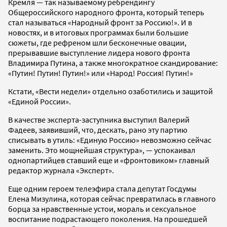
Кремля — так называемому ребрендингу
Общероссийского народного фронта, который теперь
стал называться «Народный фронт за Россию!». И в
новостях, и в итоговых программах были большие
сюжеты, где рефреном шли бесконечные овации,
прерывавшие выступление лидера нового фронта
Владимира Путина, а также многократное скандирование:
«Путин! Путин! Путин!» или «Народ! Россия! Путин!»
Кстати, «Вести недели» отдельно озаботились и защитой
«Единой России».
В качестве эксперта-заступника выступил Валерий
Фадеев, заявивший, что, дескать, рано эту партию
списывать в утиль: «Единую Россию» невозможно сейчас
заменить. Это мощнейшая структура», — успокаивал
однопартийцев ставший еще и «фронтовиком» главный
редактор журнала «Эксперт».
Еще одним героем телеэфира стала депутат Госдумы
Елена Мизулина, которая сейчас превратилась в главного
борца за нравственные устои, мораль и сексуальное
воспитание подрастающего поколения. На прошедшей