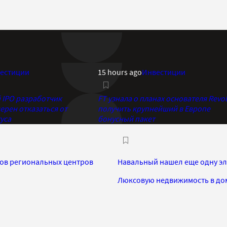
естиции
15 hours ago
Инвестиции
IPO разработчик
FT узнала о планах основателя Revol
ерен отказаться от
получить крупнейший в Европе
уса
бонусный пакет
ов региональных центров
Навальный нашел еще одну эл
Люксовую недвижимость в дом