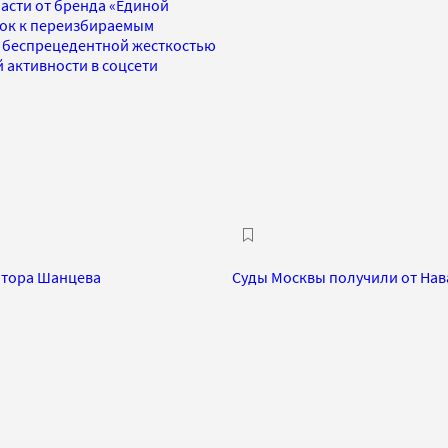
асти от бренда «Единой
док к переизбираемым
 беспрецедентной жесткостью
 активности в соцсети
атора Шанцева
Суды Москвы получили от Нав