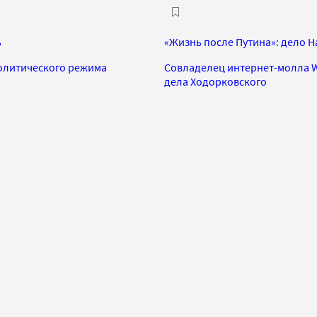
ь
«Жизнь после Путина»: дело 
олитического режима
Совладелец интернет-молла Wi
дела Ходорковского