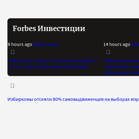
Forbes Инвестиции
8 hours ago
Инвестиции
14 hours ago
Инв
«Евротранс» допустил реальный дефолт:
Планировавший 
что это значит для рынка облигаций
«Нанософт» нам
публичного стат
Избиркомы отсеяли 80% самовыдвиженцев на выборах мэр