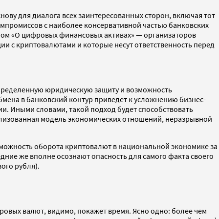
ву для диалога всех заинтересованных сторон, включая тот
 компромиссов с наиболее консервативной частью банковских
оном «О цифровых финансовых активах» — организаторов
ции с криптовалютами и которые несут ответственность перед
 определенную юридическую защиту и возможность
мена в банковский контур приведет к усложнению бизнес-
и. Иными словами, такой подход будет способствовать
лизованная модель экономических отношений, неразрывной
можность оборота криптовалют в национальной экономике за
дние же вполне осознают опасность для самого факта своего
ого рубля).
овых валют, видимо, покажет время. Ясно одно: более чем