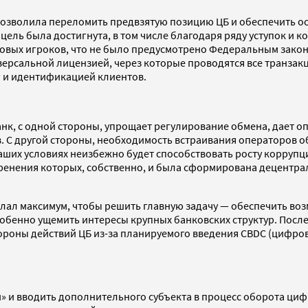
волила переломить предвзятую позицию ЦБ и обеспечить осно
я цель была достигнута, в том числе благодаря ряду уступок и
 новых игроков, что не было предусмотрено Федеральным зак
ерсальной лицензией, через которые проводятся все транзак
г и идентификацией клиентов.
анк, с одной стороны, упрощает регулирование обмена, дает
С другой стороны, необходимость встраивания операторов об
аших условиях неизбежно будет способствовать росту коррупци
ренения которых, собственно, и была сформирована децентра
ал максимум, чтобы решить главную задачу — обеспечить воз
обенно ущемить интересы крупных банковских структур. После
ороны действий ЦБ из-за планируемого введения CBDC (цифров
 и вводить дополнительного субъекта в процесс оборота цифр