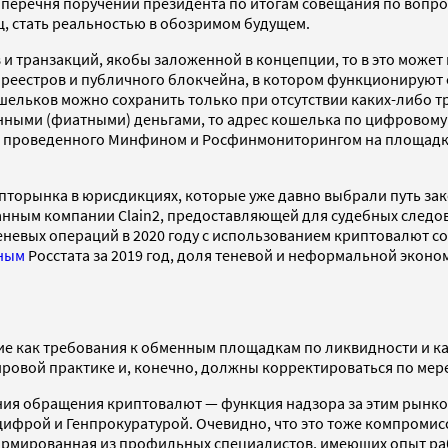
я перечня поручений президента по итогам совещания по вопр
ц, стать реальностью в обозримом будущем.
транзакций, якобы заложенной в концепции, то в это может 
еестров и публичного блокчейна, в котором функционируют 
ошельков можно сохранить только при отсутствии каких-либо т
нными (фиатными) деньгами, то адрес кошелька по цифровому 
а, проведенного Минфином и Росфинмониторингом на площадк
ипторынка в юрисдикциях, которые уже давно выбрали путь з
анным компании Clain2, предоставляющей для судебных следо
еневых операций в 2020 году с использованием криптовалют с
ным
Росстата за 2019 год, доля теневой и неформальной эконом
е как требования к обменным площадкам по ликвидности и ка
ровой практике и, конечно, должны корректироваться по мер
ания обращения криптовалют — функция надзора за этим рынк
фрой и Генпрокуратурой. Очевидно, что это тоже компромис
ормированная из профильных специалистов, имеющих опыт ра