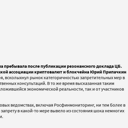
а пребывала после публикации резонансного доклада ЦБ.
йской ассоциации криптовалют и блокчейна Юрий Припачкин
ря, всколыхнул рынок категоричностью запретительных мер в
венных консультаций. В то же время высказанная таким
ложившейся экономической реальности, так и от участников
ловых ведомствах, включая Росфинмониторинг, ни тем более в
апрету в какой-то мере вывело из состояния шока немногих
и.