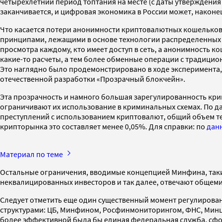
четырехлетний период топтания на месте (с даты утверждени
заканчивается, и цифровая экономика в России может, наконе
Что касается потери анонимности криптовалютных кошельков и 
принципами, лежащими в основе технологии распределенных р
просмотра каждому, кто имеет доступ в сеть, а анонимность к
какие-то расчеты, а тем более обменные операции с традицио
Это наглядно было продемонстрировано в ходе эксперимент
отечественной разработки «Прозрачный блокчейн».
Эта прозрачность и намного большая зарегулированность кр
ограничивают их использование в криминальных схемах. По д
преступлений с использованием криптовалют, общий объем т
крипторынка это составляет менее 0,05%. Для справки: по
дан
Материал по теме
Остальные ограничения, вводимые концепцией Минфина, таки
неквалицированных инвесторов и так далее, отвечают общеми
Следует отметить еще один существенный момент регулиров
структурами: ЦБ, Минфином, Росфинмониторингом, ФНС, Минци
более эффективной была бы единая федеральная служба, сф