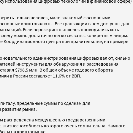
осу использования цифровых технологий в финансовой сфере)
верить только человек, мало знакомый с основными
основные криптовалюты. Все транзакции в нем доступны для
ранзакций. Если через криптокошелек проводились хоть
следу можно достаточно легко связать с конкретным лицом.
е Координационного центра при правительстве, на примере
аконодательного администрирования цифровых валют, сильно
вателей инструменты для обнаружения и расследования
оставил $798,5 млн. В общем объеме годового оборота
ики в России составляет 11,6% от ВВП.
питалу, предельные суммы по сделкам для
е развития рынка.
ом распределена между шестью государственными
с, жизнеспособность которого очень сомнительна. Намного
боты на крипторынке.