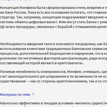
Концепция Минфина была сформулирована очень вовремя и поз
же Банк России. Пока есть все основания полагать, что главна
структур. Так, например, концепция подразумевает введение
системы обмена цифровых валют. Ими могут стать банки с унив
ЦБ за все процедуры, связанные с борьбой с отмыванием дене
Необходимость введения такого ключевого посредника, как б
использования клиентами традиционных банковских сервисов. 
процессов, дополнительной бюрократии и издержкам, что в н
усилению тех негативных факторов централизации, ради иско
составляющей которой являются криптовалюты.
Понимая неизбежность компромиссов, Минфин, очевидно, сдел
счет законодательного регулирования и по возможности не ос
существования — как со стороны криптоэкономики, так и со ст
Материал по теме
Насколько эффективно в текущих условиях «множить сущности»