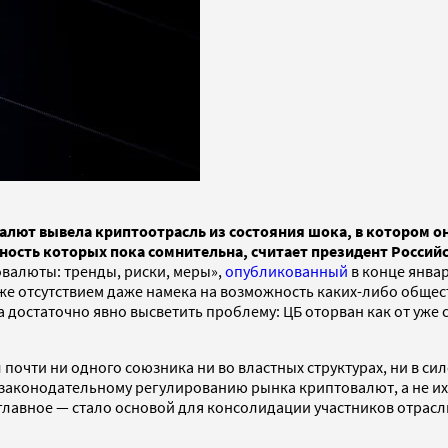
ют вывела криптоотрасль из состояния шока, в котором он
ность которых пока сомнительна, считает президент Росси
овалюты: тренды, риски, меры»,
опубликованный
в конце янва
же отсутствием даже намека на возможность каких-либо общест
достаточно явно высветить проблему: ЦБ оторван как от уже с
почти ни одного союзника ни во властных структурах, ни в си
аконодательному регулированию рынка криптовалют, а не их з
главное — стало основой для консолидации участников отрасл