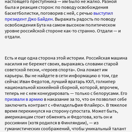
настоящего преступника — им было не жалко. Разной
была и реакция сторон: по поводу освобождения
баскетболистки, поговорив с ней, с речью
выступил
президент Джо Байден
. Выражать радость по поводу
освобождения Бута на самом высоком политическом
уровне российской стороне как-то странно. Отдали — и
отдали.
Есть и еще одна сторона этой истории. Российская машина
насилия не бережет своих, выражаясь словами старой
советской песни, «героев спорта». Она ломает им
карьеры. Вы не найдете в сети информацию о том, где
сейчас Иван Федотов, лучший вратарь КХЛ, голкипер
национальной хоккейной сборной, которой, впрочем,
теперь не с кем конкурировать — только с белорусами. Его
призвали в армию
в наказание за то, что он позволил себе
заключить контракт с «Филадельфия Флайерс». В тяжелое
время перекинулся на сторону супостата. Может быть,
американцам стоит обменять и Федотова, хоть он и
россиянин (хотя родился в Финляндии), — из
гуманистических соображений, чтобы уникальный талант