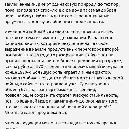
заключенными, имеют одинаковую природу: до тех пор,
пока не появится стремление к миру и та самая добрая
воля, не будут работать даже самые рациональные
аргументы в пользу ослабления напряженности.
У холодной войны были свои жесткие правила и своя
четкая система взаимного сдерживания. Была и своя
рациональность, которая в результате нашла свое
выражение в начале продуктивных переговоров второй
половины 1980-х годов о разоружении. Сейчас нет ни
правил, ни диалога, ни тем более стремления к разрядке,
как на рубеже 1970-х годов, и к «новому мышлению», как в
конце 1980-х. Большую роль играет личный фактор.
Михаил Горбачев когда-то избавил мир от страха ядерной
войны, а сейчас этот страх вернулся. Сделки уровня
обмена Бута на Грайнер возможны, а сделки,
позволяющие сохранить стратегическую стабильность,
нет. По крайней мере и как минимум до окончания того,
что называется «специальной военной операцией»*.
Мертвый сезон продолжается.
Мнение редакции может не совпадать с точкой зрения
автора