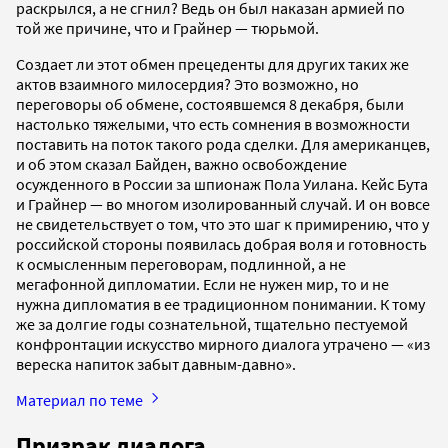
раскрылся, а не сгнил? Ведь он был наказан армией по
той же причине, что и Грайнер — тюрьмой.
Создает ли этот обмен прецеденты для других таких же
актов взаимного милосердия? Это возможно, но
переговоры об обмене, состоявшемся 8 декабря, были
настолько тяжелыми, что есть сомнения в возможности
поставить на поток такого рода сделки. Для американцев,
и об этом сказал Байден, важно освобождение
осужденного в России за шпионаж Пола Уилана. Кейс Бута
и Грайнер — во многом изолированный случай. И он вовсе
не свидетельствует о том, что это шаг к примирению, что у
российской стороны появилась добрая воля и готовность
к осмысленным переговорам, подлинной, а не
мегафонной дипломатии. Если не нужен мир, то и не
нужна дипломатия в ее традиционном понимании. К тому
же за долгие годы сознательной, тщательно пестуемой
конфронтации искусство мирного диалога утрачено — «из
вереска напиток забыт давным-давно».
Материал по теме
Призрак диалога