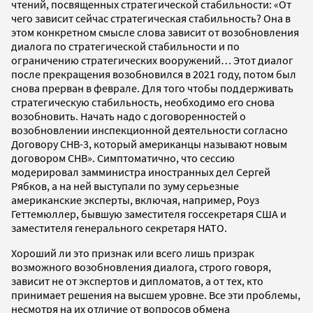
чтений, посвященных стратегической стабильности: «От
чего зависит сейчас стратегическая стабильность? Она в
этом конкретном смысле слова зависит от возобновления
диалога по стратегической стабильности и по
ограничению стратегических вооружений… Этот диалог
после прекращения возобновился в 2021 году, потом был
снова прерван в феврале. Для того чтобы поддерживать
стратегическую стабильность, необходимо его снова
возобновить. Начать надо с договоренностей о
возобновлении инспекционной деятельности согласно
Договору СНВ-3, который американцы называют новым
договором СНВ». Симптоматично, что сессию
модерировал замминистра иностранных дел Сергей
Рябков, а на ней выступали по зуму серьезные
американские эксперты, включая, например, Роуз
Геттемюллер, бывшую заместителя госсекретаря США и
заместителя генерального секретаря НАТО.
Хороший ли это признак или всего лишь призрак
возможного возобновления диалога, строго говоря,
зависит не от экспертов и дипломатов, а от тех, кто
принимает решения на высшем уровне. Все эти проблемы,
несмотря на их отличие от вопросов обмена