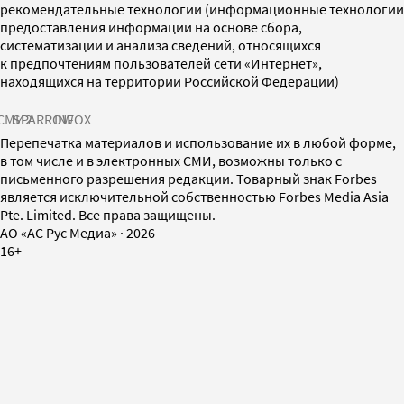
рекомендательные технологии (информационные технологии
предоставления информации на основе сбора,
систематизации и анализа сведений, относящихся
к предпочтениям пользователей сети «Интернет»,
находящихся на территории Российской Федерации)
СМИ2
SPARROW
INFOX
Перепечатка материалов и использование их в любой форме,
в том числе и в электронных СМИ, возможны только с
письменного разрешения редакции. Товарный знак Forbes
является исключительной собственностью Forbes Media Asia
Pte. Limited. Все права защищены.
AO «АС Рус Медиа»
·
2026
16+