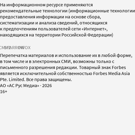
На информационном ресурсе применяются
рекомендательные технологии (информационные технологии
предоставления информации на основе сбора,
систематизации и анализа сведений, относящихся
к предпочтениям пользователей сети «Интернет»,
находящихся на территории Российской Федерации)
СМИ2
SPARROW
INFOX
Перепечатка материалов и использование их в любой форме,
в том числе и в электронных СМИ, возможны только с
письменного разрешения редакции. Товарный знак Forbes
является исключительной собственностью Forbes Media Asia
Pte. Limited. Все права защищены.
AO «АС Рус Медиа»
·
2026
16+