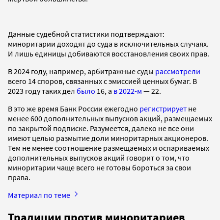
Данные судебной статистики подтверждают:
миноритарии доходят до суда в исключительных случаях.
И лишь единицы добиваются восстановления своих прав.
В 2024 году, например, арбитражные суды
рассмотрели
всего 14 споров, связанных с эмиссией ценных бумаг. В
2023 году таких дел
было
16, а
в 2022-м
— 22.
В это же время Банк России ежегодно
регистрирует
не
менее 600 дополнительных выпусков акций, размещаемых
по закрытой подписке. Разумеется, далеко не все они
имеют целью размытие доли миноритарных акционеров.
Тем не менее соотношение размещаемых и оспариваемых
дополнительных выпусков акций говорит о том, что
миноритарии чаще всего не готовы бороться за свои
права.
Материал по теме
Традиции против миноритариев