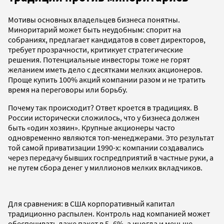
Мотивы основных владельцев бизнеса понятны.
Миноритарий может быть неудобным: спорит на
собраниях, предлагает кандидатов в совет директоров,
требует прозрачности, критикует стратегические
решения. Потенциальные инвесторы тоже не горят
желанием иметь дело с десятками мелких акционеров.
Проще купить 100% акций компании разом и не тратить
время на переговоры или борьбу.
Почему так происходит? Ответ кроется в традициях. В
России исторически сложилось, что у бизнеса должен
быть «один хозяин». Крупные акционеры часто
одновременно являются топ-менеджерами. Это результат
той самой приватизации 1990-х: компании создавались
через передачу бывших госпредприятий в частные руки, а
не путем сбора денег у миллионов мелких вкладчиков.
Для сравнения: в США корпоративный капитал
традиционно распылен. Контроль над компанией может
обеспечивать даже пакет в 5–6%, а иногда и меньше.