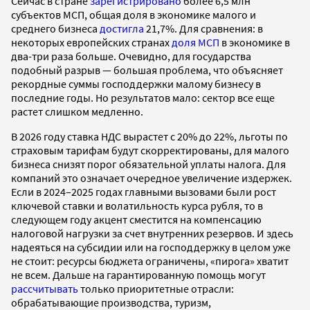
Сейчас в стране
зарегистрировано
более 6,5 млн
субъектов МСП, общая доля в экономике малого и
среднего бизнеса
достигла
21,7%. Для сравнения: в
некоторых европейских странах
доля МСП
в экономике в
два-три раза больше. Очевидно, для государства
подобный разрыв — большая проблема, что объясняет
рекордные суммы господдержки малому бизнесу в
последние годы. Но результатов мало: сектор все еще
растет слишком медленно.
В 2026 году ставка НДС вырастет с 20% до 22%, льготы по
страховым тарифам будут скорректированы, для малого
бизнеса снизят порог обязательной уплаты налога. Для
компаний это означает очередное увеличение издержек.
Если в 2024–2025 годах главными вызовами были рост
ключевой ставки и волатильность курса рубля, то в
следующем году акцент сместится на компенсацию
налоговой нагрузки за счет внутренних резервов. И здесь
надеяться на субсидии или на господдержку в целом уже
не стоит: ресурсы бюджета ограничены, «пирога» хватит
не всем. Дальше на гарантированную помощь могут
рассчитывать
только приоритетные отрасли:
обрабатывающие производства, туризм,