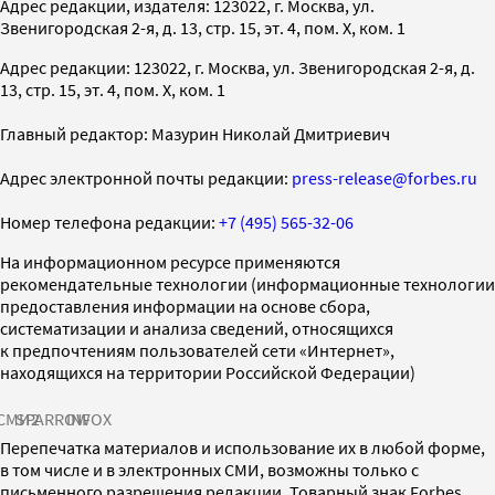
Адрес редакции, издателя: 123022, г. Москва, ул.
Звенигородская 2-я, д. 13, стр. 15, эт. 4, пом. X, ком. 1
Адрес редакции: 123022, г. Москва, ул. Звенигородская 2-я, д.
13, стр. 15, эт. 4, пом. X, ком. 1
Главный редактор: Мазурин Николай Дмитриевич
Адрес электронной почты редакции:
press-release@forbes.ru
Номер телефона редакции:
+7 (495) 565-32-06
На информационном ресурсе применяются
рекомендательные технологии (информационные технологии
предоставления информации на основе сбора,
систематизации и анализа сведений, относящихся
к предпочтениям пользователей сети «Интернет»,
находящихся на территории Российской Федерации)
СМИ2
SPARROW
INFOX
Перепечатка материалов и использование их в любой форме,
в том числе и в электронных СМИ, возможны только с
письменного разрешения редакции. Товарный знак Forbes