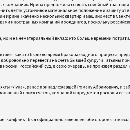
нных компаниях. Ирина предложила создать семейный траст ил
ечить детям устойчивое материальное положение и защиту от 
ии Ирине Ткаченко нескольких квартир и машиномест в Санкт-П
вами иностранных компаний и холдингов, поскольку российски
, но и на нематериальный вклад: кто больше времени потратил 
 активы, как это было во время бракоразводного процесса пр
 добровольно перевести на счета бывшей супруги Татьяны при
в России. Российский суд, в свою очередь, не произвел раздел
 яхты «Луна», ранее принадлежавшей Роману Абрамовичу, и заб
ональный поиск счетов, компаний и предметов роскоши ее экс
ие: конфликт был официально завершен, обе стороны отказалис