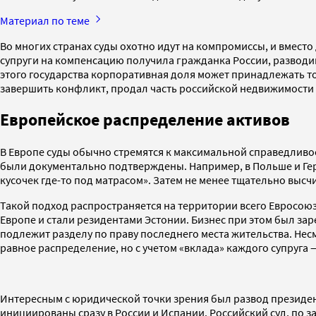
Материал по теме
Во многих странах суды охотно идут на компромиссы, и вмес
супруги на компенсацию получила гражданка России, разводивш
этого государства корпоративная доля может принадлежать то
завершить конфликт, продал часть российской недвижимости и
Европейское распределение активов
В Европе суды обычно стремятся к максимальной справедливос
были документально подтверждены. Например, в Польше и Гер
кусочек где-то под матрасом». Затем не менее тщательно высч
Такой подход распространяется на территории всего Евросоюз
Европе и стали резидентами Эстонии. Бизнес при этом был за
подлежит разделу по праву последнего места жительства. Нес
равное распределение, но с учетом «вклада» каждого супруга 
Интересным с юридической точки зрения был развод президе
инициированы сразу в России и Испании. Российский суд, по 