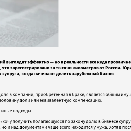
ий выглядят эффектно — но в реальности все куда прозаичн
, что зарегистрировано за тысячи километров от России. Юр
я супруги, когда начинают делить зарубежный бизнес
оля в компании, приобретенная в браке, является общим имуще
 половину доли или эквивалентную компенсацию.
т иные подходы.
м «хочу получить полагающуюся по закону долю в бизнесе суп
 но и над документами чаще всего находится у мужа. Хотя в п