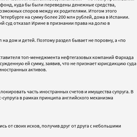
и фонд, куда бы были переведены денежные средства,
возможных споров между их родителями. Итогом этого
етербурге на сумму более 200 млн рублей, дома в Испании.
й суд отказал Ирине в признании права на долю в
на дом и детей. Поэтому раздел бывает не поровну, а «по
едставителя топ-менеджмента нефтегазовых компаний Фархада
сужденную ей сумму, заявив, что не признает юрисдикцию суда
 иностранных активов.
локировать часть иностранных счетов и имущества супруга. В
-супруга в рамках принципа английского механизма
ь от своих исков, получив друг от друга с небольшими