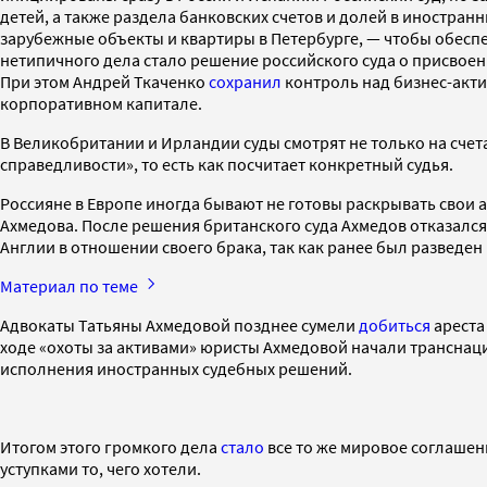
детей, а также раздела банковских счетов и долей в иностра
зарубежные объекты и квартиры в Петербурге, — чтобы обесп
нетипичного дела стало решение российского суда о присвоен
При этом Андрей Ткаченко
сохранил
контроль над бизнес-акти
корпоративном капитале.
В Великобритании и Ирландии суды смотрят не только на счета
справедливости», то есть как посчитает конкретный судья.
Россияне в Европе иногда бывают не готовы раскрывать свои
Ахмедова. После решения британского суда Ахмедов отказался
Англии в отношении своего брака, так как ранее был разведен 
Материал по теме
Адвокаты Татьяны Ахмедовой позднее сумели
добиться
ареста
ходе «охоты за активами» юристы Ахмедовой начали транснаци
исполнения иностранных судебных решений.
Итогом этого громкого дела
стало
все то же мировое соглашен
уступками то, чего хотели.