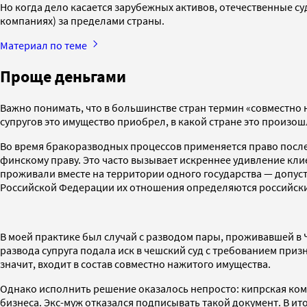
Но когда дело касается зарубежных активов, отечественные с
компаниях) за пределами страны.
Материал по теме
Проще деньгами
Важно понимать, что в большинстве стран термин «совместно н
супругов это имущество приобрел, в какой стране это произош
Во время бракоразводных процессов применяется право послед
финскому праву. Это часто вызывает искреннее удивление клие
проживали вместе на территории одного государства — допуст
Российской Федерации их отношения определяются российск
В моей практике был случай с разводом пары, проживавшей в 
развода супруга подала иск в чешский суд с требованием призн
значит, входит в состав совместно нажитого имущества.
Однако исполнить решение оказалось непросто: кипрская комп
бизнеса. Экс-муж отказался подписывать такой документ. В ито