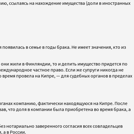
ению, ссылаясь на нахождение имущества (доли в иностранных
оявилась в семье в годы брака. Не имеет значения, кто из
 они жили в Финляндии, то и делить имущество придется по
международное частное право. Если же супруги никогда не
о время провела на Кипре, — для судебных органов в пределах
органах компанию, фактически находящуюся на Кипре. После
азав, что доля в компании была приобретена во время брака, а
без нотариально заверенного согласия всех совладельцев
 а в России.