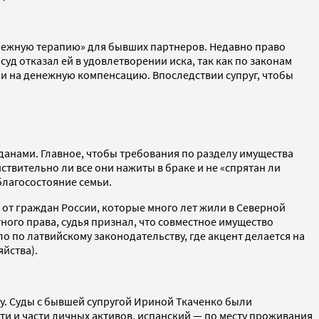
енежную терапию» для бывших партнеров. Недавно право
д отказал ей в удовлетворении иска, так как по законам
ги на денежную компенсацию. Впоследствии супруг, чтобы
данами. Главное, чтобы требования по разделу имущества
вительно ли все они нажиты в браке и не «спрятан ли
благосостояние семьи.
 от граждан России, которые много лет жили в Северной
ного права, судья признал, что совместное имущество
о по латвийскому законодательству, где акцент делается на
яйства).
ду. Суды с бывшей супругой Ириной Ткаченко были
и и части личных активов, испанский — по месту проживания