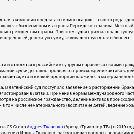
то доли в компании предлагают компенсацию — своего рода «д
аяся с бизнесменом из страны Персидского залива. Местный су
лько резидентам страны. При этом судья признал право супру
 передал ей денежную сумму, эквивалентную доле в бизнесе.
ти и относятся к российским супругам наравне со своими граж
мании судьи дотошно проверяют происхождение активов: дейст
итывается, кто и в какой пропорции вложился в материальное 
а. В латвийский суд поступило заявление о расторжении брака
регистрирован в Латвии. Применив нормы международного част
мотря на российское гражданство, деление активов происходил
— в том числе нематериального (воспитание детей, ведение хоз
нта GS Group
Андрея Ткаченко
(бренд «Триколор ТВ») в 2019 го
заявлению Ирины Ткаченко, рассматривал вопросы недвижимост