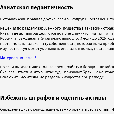
Азиатская педантичность
В странах Азии правила другие: если вы супруг-иностранец и х
Решения по разделу зарубежного имущества в азиатских стра
Китая, где активы разделяются по принципу «кто платил, тот 
России и гражданами Китая резко выросло. И если до 2025 год
претендовать только на ту собственность, которая была прио
имущество, суд может уменьшить его долю в пользу пострада
Материал по теме
Но если вы «вложили» только время, заботу и борщи — китайски
бизнеса. Отметим, что в Китае суды признают брачные контрак
исключить мучительные разделы имущества при разводе.
Избежать штрафов и оценить активы
Определившись с юрисдикцией, важно оценить свои активы. И