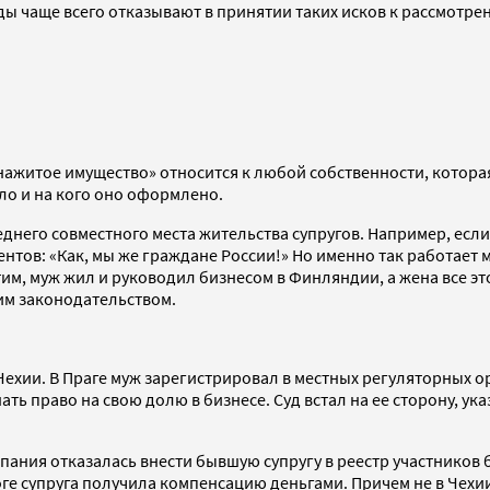
уды чаще всего отказывают в принятии таких исков к рассмотр
ажитое имущество» относится к любой собственности, которая п
ло и на кого оно оформлено.
него совместного места жительства супругов. Например, если
нтов: «Как, мы же граждане России!» Но именно так работает 
им, муж жил и руководил бизнесом в Финляндии, а жена все эт
им законодательством.
Чехии. В Праге муж зарегистрировал в местных регуляторных 
ать право на свою долю в бизнесе. Суд встал на ее сторону, ук
ания отказалась внести бывшую супругу в реестр участников 
ге супруга получила компенсацию деньгами. Причем не в Чехии,