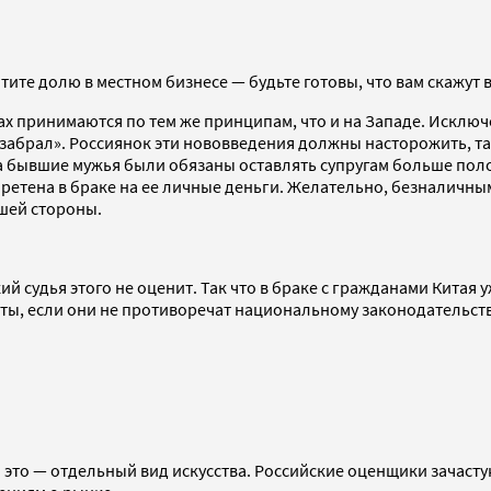
отите долю в местном бизнесе — будьте готовы, что вам скажут 
нах принимаются по тем же принципам, что и на Западе. Искл
и забрал». Россиянок эти нововведения должны насторожить, т
а бывшие мужья были обязаны оставлять супругам больше полов
бретена в браке на ее личные деньги. Желательно, безналичны
вшей стороны.
й судья этого не оценит. Так что в браке с гражданами Китая 
ты, если они не противоречат национальному законодательству
 это — отдельный вид искусства. Российские оценщики зачаст