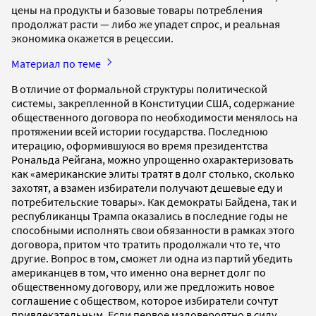
цены на продукты и базовые товары потребления
продолжат расти — либо же упадет спрос, и реальная
экономика окажется в рецессии.
Материал по теме
В отличие от формальной структуры политической
системы, закрепленной в Конституции США, содержание
общественного договора по необходимости менялось на
протяжении всей истории государства. Последнюю
итерацию, оформившуюся во время президентства
Рональда Рейгана, можно упрощенно охарактеризовать
как «американские элиты тратят в долг столько, сколько
захотят, а взамен избиратели получают дешевые еду и
потребительские товары». Как демократы Байдена, так и
республиканцы Трампа оказались в последние годы не
способными исполнять свои обязанности в рамках этого
договора, притом что тратить продолжали что те, что
другие. Вопрос в том, сможет ли одна из партий убедить
американцев в том, что именно она вернет долг по
общественному договору, или же предложить новое
соглашение с обществом, которое избиратели сочтут
привлекательным. Если первое маловероятно в силу