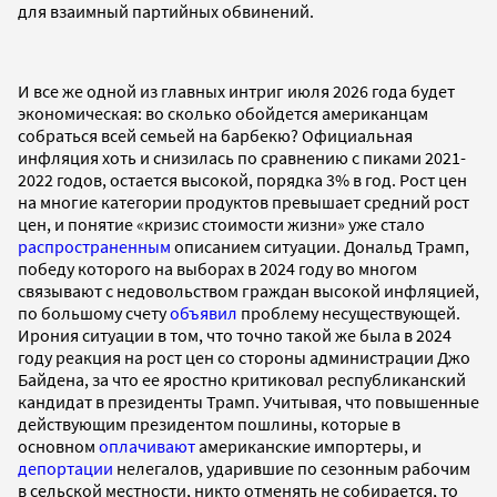
для взаимный партийных обвинений.
И все же одной из главных интриг июля 2026 года будет
экономическая: во сколько обойдется американцам
собраться всей семьей на барбекю? Официальная
инфляция хоть и снизилась по сравнению с пиками 2021-
2022 годов, остается высокой, порядка 3% в год. Рост цен
на многие категории продуктов превышает средний рост
цен, и понятие «кризис стоимости жизни» уже стало
распространенным
описанием ситуации. Дональд Трамп,
победу которого на выборах в 2024 году во многом
связывают с недовольством граждан высокой инфляцией,
по большому счету
объявил
проблему несуществующей.
Ирония ситуации в том, что точно такой же была в 2024
году реакция на рост цен со стороны администрации Джо
Байдена, за что ее яростно критиковал республиканский
кандидат в президенты Трамп. Учитывая, что повышенные
действующим президентом пошлины, которые в
основном
оплачивают
американские импортеры, и
депортации
нелегалов, ударившие по сезонным рабочим
в сельской местности, никто отменять не собирается, то