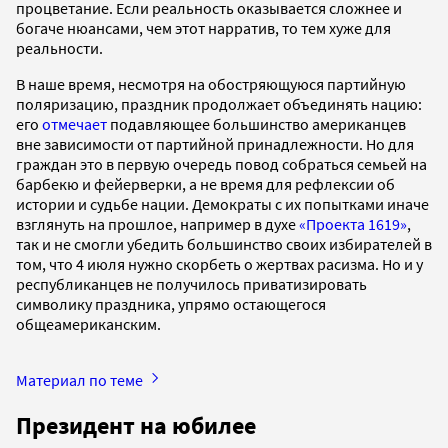
процветание. Если реальность оказывается сложнее и
богаче нюансами, чем этот нарратив, то тем хуже для
реальности.
В наше время, несмотря на обостряющуюся партийную
поляризацию, праздник продолжает объединять нацию:
его
отмечает
подавляющее большинство американцев
вне зависимости от партийной принадлежности. Но для
граждан это в первую очередь повод собраться семьей на
барбекю и фейерверки, а не время для рефлексии об
истории и судьбе нации. Демократы с их попытками иначе
взглянуть на прошлое, например в духе
«Проекта 1619»
,
так и не смогли убедить большинство своих избирателей в
том, что 4 июля нужно скорбеть о жертвах расизма. Но и у
республиканцев не получилось приватизировать
символику праздника, упрямо остающегося
общеамериканским.
Материал по теме
Президент на юбилее