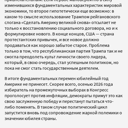
изменившихся фундаментальных характеристик мировой
экономики, то второе гипотетически еще возможно: в
каком-то смысле использование Трампом рейгановского
слогана «Сделать Америку великой снова» отсылает не
только к восстановлению социального договора, но и к
формулировке нового. В конце концов, США — страна
протестантских привычек, и все новое должно
продаваться как хорошо забытое старое. Проблема
только в том, что республиканская партия Трампа так и не
смогла преодолеть культ личности своего лидера,
который, в свою очередь, стал успешным политиком, но
пока не смог стать государственным деятелем.
В итоге фундаментальных перемен юбилейный год
Америке не принесет. Скорее всего, осенью 2026 года
избиратель на промежуточных выборах в Конгресс
проголосует против инфляции, демократы примут это как
свою заслуженную победу и перестанут пытаться что-
либо поменять. В таком случае политический цикл
запустится вновь под сопровождение жаркой полемики о
значении юбилея страны.