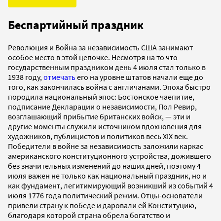
Беспартийный праздник
Революция и Война за независимость США занимают
особое место в этой цепочке. Несмотря на то что
государственным праздником день 4 июля стал только в
1938 году,
отмечать
его на уровне штатов начали еще до
того, как закончилась война с англичанами. Эпоха быстро
породила национальный эпос: Бостонское чаепитие,
подписание Декларации о независимости, Пол Ревир,
возглашающий прибытие британских войск, — эти и
другие моменты служили источником вдохновения для
художников, публицистов и политиков весь XIX век.
Победители в войне за независимость заложили каркас
американского конституционного устройства, дожившего
без значительных изменений до наших дней, поэтому 4
июля важен не только как национальный праздник, но и
как фундамент, легитимирующий возникший из событий 4
июля 1776 года политический режим. Отцы-основатели
привели страну к победе и даровали ей Конституцию,
благодаря которой страна обрела богатство и