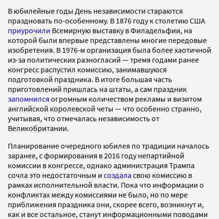
В юбилейные годы День независимости стараются
праздновать по-особенному. В 1876 году к столетию США
приурочили
Всемирную выставку в Филадельфии, на
которой были впервые представлены многие передовые
изобретения. В 1976-м организация была более хаотичной
из-за политических разногласий — тремя годами ранее
конгресс распустил комиссию, занимавшуюся
подготовкой праздника. В итоге большая часть
приготовлений пришлась на штаты, а сам праздник
запомнился
огромным количеством рекламы и визитом
английской королевской четы — что особенно странно,
учитывая, что отмечалась независимость от
Великобритании.
Планирование очередного юбилея по традиции началось
заранее, с формирования в 2016 году непартийной
комиссии в конгрессе, однако администрация Трампа
сочла это недостаточным и
создала
свою комиссию в
рамках исполнительной власти. Пока что информации о
конфликтах между комиссиями не было, но по мере
приближения праздника они, скорее всего, возникнут и,
как и все остальное, станут информационными поводами