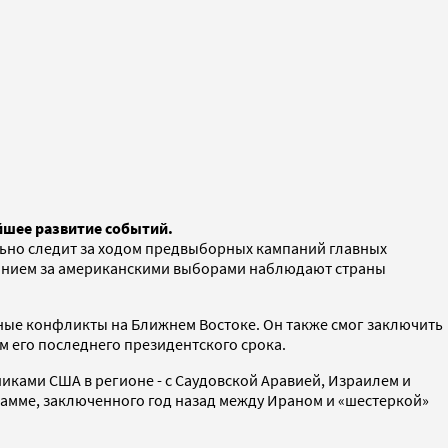
йшее развитие событий.
льно следит за ходом предвыборных кампаний главных
манием за американскими выборами наблюдают страны
ные конфликты на Ближнем Востоке. Он также смог заключить
м его последнего президентского срока.
иками США в регионе - с Саудовской Аравией, Израилем и
рамме, заключенного год назад между Ираном и «шестеркой»