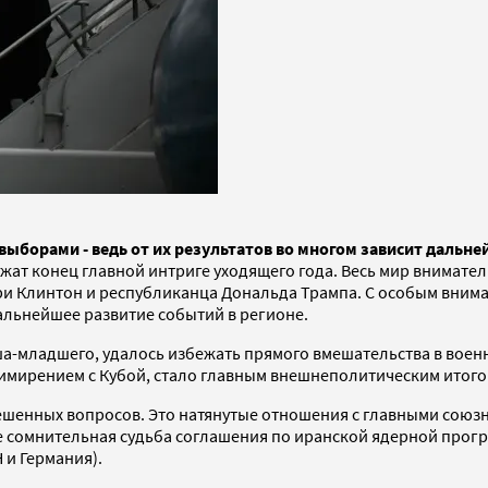
ыборами - ведь от их результатов во многом зависит дальне
жат конец главной интриге уходящего года. Весь мир внимате
ари Клинтон и республиканца Дональда Трампа. С особым вни
дальнейшее развитие событий в регионе.
ша-младшего, удалось избежать прямого вмешательства в воен
римирением с Кубой, стало главным внешнеполитическим итого
ешенных вопросов. Это натянутые отношения с главными союзн
е сомнительная судьба соглашения по иранской ядерной прог
и Германия).