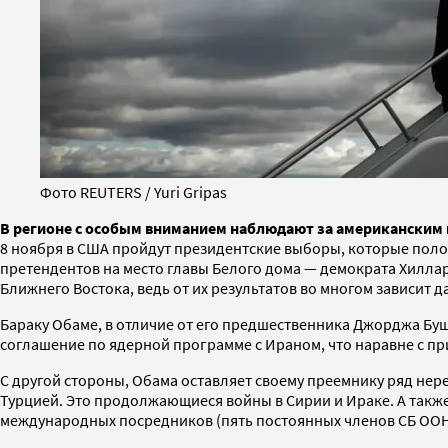
Фото REUTERS / Yuri Gripas
В регионе с особым вниманием наблюдают за американским в
8 ноября в США пройдут президентские выборы, которые поло
претендентов на место главы Белого дома — демократа Хилл
Ближнего Востока, ведь от их результатов во многом зависит 
Бараку Обаме, в отличие от его предшественника Джорджа Бу
соглашение по ядерной программе с Ираном, что наравне с п
С другой стороны, Обама оставляет своему преемнику ряд нер
Турцией. Это продолжающиеся войны в Сирии и Ираке. А такж
международных посредников (пять постоянных членов СБ ООН 