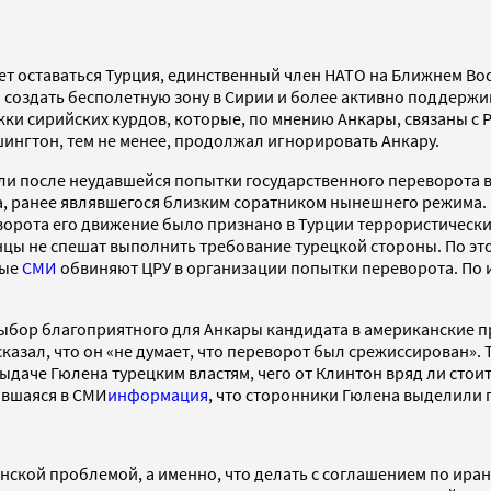
 оставаться Турция, единственный член НАТО на Ближнем Вос
 создать бесполетную зону в Сирии и более активно поддерж
ки сирийских курдов, которые, по мнению Анкары, связаны с 
шингтон, тем не менее, продолжал игнорировать Анкару.
и после неудавшейся попытки государственного переворота в 
, ранее являвшегося близким соратником нынешнего режима. 
еворота его движение было признано в Турции террористическ
нцы не спешат выполнить требование турецкой стороны. По эт
ные
СМИ
обвиняют ЦРУ в организации попытки переворота. По и
ыбор благоприятного для Анкары кандидата в американские п
сказал, что он «не думает, что переворот был срежиссирован». 
ыдаче Гюлена турецким властям, чего от Клинтон вряд ли стоит
ившаяся в СМИ
информация
, что сторонники Гюлена выделили 
нской проблемой, а именно, что делать с соглашением по ира