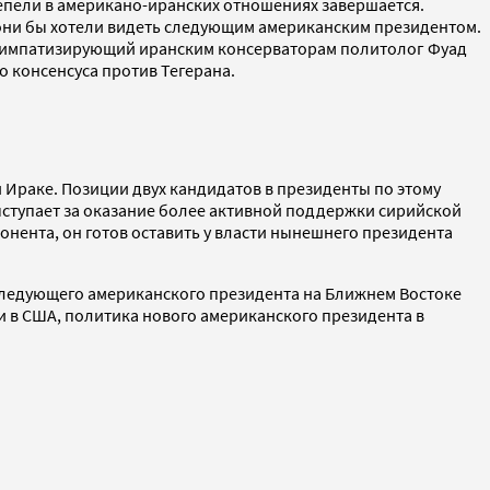
тепели в американо-иранских отношениях завершается.
го они бы хотели видеть следующим американским президентом.
. Симпатизирующий иранским консерваторам политолог Фуад
о консенсуса против Тегерана.
 Ираке. Позиции двух кандидатов в президенты по этому
ыступает за оказание более активной поддержки сирийской
онента, он готов оставить у власти нынешнего президента
следующего американского президента на Ближнем Востоке
и в США, политика нового американского президента в