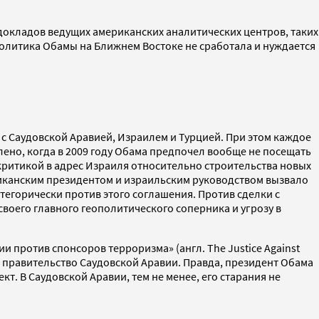
докладов ведущих американских аналитических центров, таких
ому - политика Обамы на Ближнем Востоке не сработала и нуждается
с Саудовской Аравией, Израилем и Турцией. При этом каждое
лено, когда в 2009 году Обама предпочел вообще не посещать
критикой в адрес Израиля относительно строительства новых
ериканским президентом и израильским руководством вызвало
егорически против этого соглашения. Против сделки с
своего главного геополитического соперника и угрозу в
и против спонсоров терроризма» (англ. The Justice Against
 на правительство Саудовской Аравии. Правда, президент Обама
. В Саудовской Аравии, тем не менее, его старания не