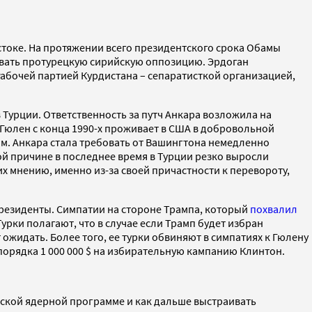
токе. На протяжении всего президентского срока Обамы
ивать протурецкую сирийскую оппозицию. Эрдоган
Рабочей партией Курдистана – сепаратисткой организацией,
Турции. Ответственность за путч Анкара возложила на
Гюлен с конца 1990-х проживает в США в добровольной
им. Анкара стала требовать от Вашингтона немедленно
ой причине в последнее время в Турции резко выросли
х мнению, именно из-за своей причастности к перевороту,
резиденты. Симпатии на стороне Трампа, который
похвалил
Турки полагают, что в случае если Трамп будет избран
 ожидать. Более того, ее турки обвиняют в симпатиях к Гюлену
порядка 1 000 000 $ на избирательную кампанию Клинтон.
нской ядерной программе и как дальше выстраивать