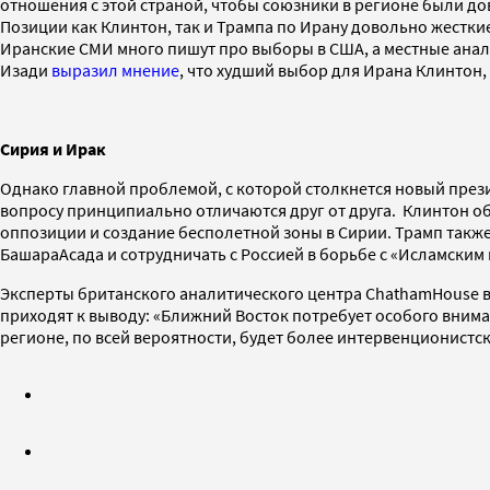
отношения с этой страной, чтобы союзники в регионе были д
Позиции как Клинтон, так и Трампа по Ирану довольно жесткие
Иранские СМИ много пишут про выборы в США, а местные анал
Изади
выразил мнение
, что худший выбор для Ирана Клинтон, 
Сирия и Ирак
Однако главной проблемой, с которой столкнется новый прези
вопросу принципиально отличаются друг от друга. Клинтон о
оппозиции и создание бесполетной зоны в Сирии. Трамп также 
БашараАсада и сотрудничать с Россией в борьбе с «Исламским 
Эксперты британского аналитического центра ChathamHouse 
приходят к выводу: «Ближний Восток потребует особого внима
регионе, по всей вероятности, будет более интервенционист