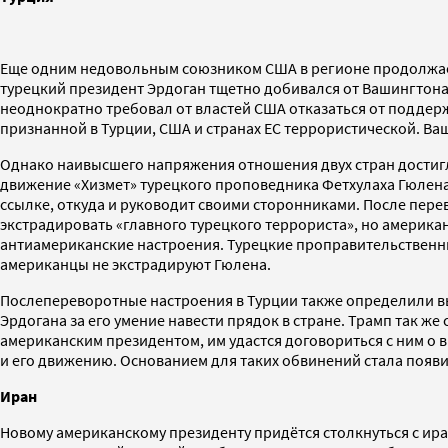
Еще одним недовольным союзником США в регионе продолжает
турецкий президент Эрдоган тщетно добивался от Вашингтона
неоднократно требовал от властей США отказаться от поддерж
признанной в Турции, США и странах ЕС террористической. Ва
Однако наивысшего напряжения отношения двух стран достигл
движение «Хизмет» турецкого проповедника Фетхулаха Гюлена
ссылке, откуда и руководит своими сторонниками. После пер
экстрадировать «главного турецкого террориста», но америка
антиамериканские настроения. Турецкие проправительствен
американцы не экстрадируют Гюлена.
Послепереворотные настроения в Турции также определили в
Эрдогана за его умение навести прядок в стране. Трамп так же 
американским президентом, им удастся договориться с ним о в
и его движению. Основанием для таких обвинений стала появ
Иран
Новому американскому президенту придётся столкнуться с ира