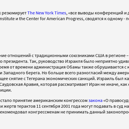
ак резюмирует
The New York Times
, «все выводы конференций и 
East Institute и the Center for American Progress, сводятся к одн
ние отношений с традиционными союзниками США в регионе – 
о президента. Так, руководство Израиля было неприятно удив
Время от времени администрация Обамы также обрушивается с 
рии Западного берега. Но больше всего разногласий между ам
е снятие с Тегерана экономических санкций. Израиль был кат
аудовская Аравия, которая рассматривает Иран не иначе, как 
зиции.
 стало принятие американским конгрессом
закона
«О правосуди
мьи жертв терактов 11 сентября 2001 года могут подавать в суд
рекомендовал конгрессменам не принимать данный законопроект