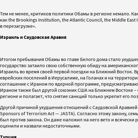
Тем не менее, критиков политики Обамы в регионе немало. К
как the Brookings Institution, the Atlantic Council, the Middle 
в перезагрузке».
Израиль и Саудовская Аравия
Итогом пребывания Обамы во главе Белого дома стало ухудше
государство затаило свою собственную обиду на американског
Израиль во время своей первой поездки на Ближний Восток. 
еврейских поселений в Иерусалиме, на Голанах и на террито
соглашение с Ираном по ядерной программе, предусматривающе
Ираном также был другой союзник США на Ближнем Востоке – С
регионе и полагает, что снятие санкций только укрепит его по
Другой причиной ухудшения отношений с Саудовской Аравией
Sponsors of Terrorism Act — JASTA). Согласно этому закону, се
был против закона. Он даже наложил на него вето и всячески 
оценили и назвали недостаточными.
Турция