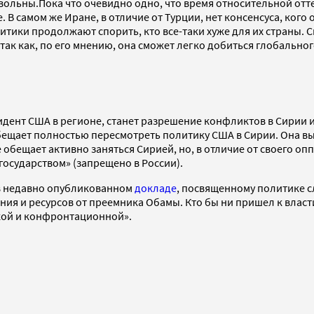
овольны.Пока что очевидно одно, что время относительной от
. В самом же Иране, в отличие от Турции, нет консенсуса, ко
итики продолжают спорить, кто все-таки хуже для их страны
так как, по его мнению, она сможет легко добиться глобальног
дент США в регионе, станет разрешение конфликтов в Сирии и
бещает полностью пересмотреть политику США в Сирии. Она в
обещает активно заняться Сирией, но, в отличие от своего опп
государством» (запрещено в России).
в недавно опубликованном
докладе
, посвященному политике 
ния и ресурсов от преемника Обамы. Кто бы ни пришел к власт
ской и конфронтационной».