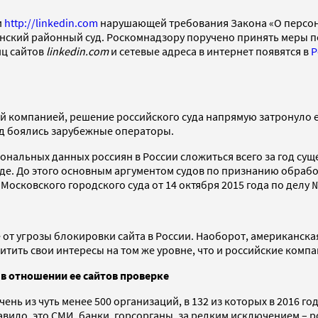
и
http://linkedin.com
нарушающей требования Закона «О персон
ганский районный суд. Роскомнадзору поручено принять меры п
иц сайтов
linkedin.com
и сетевые адреса в интернет появятся в
Р
ской компанией, решение российского суда напрямую затронуло
д боялись зарубежные операторы.
нальных данных россиян в России сложиться всего за год сущ
 роде. До этого основным аргументом судов по признанию обра
сковского городского суда от 14 октября 2015 года по делу №
 ее от угрозы блокировки сайта в России. Наоборот, американс
ть свои интересы на том же уровне, что и российские компан
 в отношении ее сайтов проверке
ень из чуть менее 500 организаций, в 132 из которых в 2016 
вило, это СМИ, банки, горсорганы, за редким исключением – р