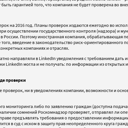
быть гарантией того, что компания не будет проверена во вн
верок на 2016 год. Планы проверок издаются ежегодно во исп
ри осуществлении государственного контроля (надзора) и му
в России. Поэтому иностранная компания, обрабатывающая пер
е того, введение в законодательство риск-ориентированного 
конкретных компаниях и отраслях.
атно направляли в LinkedIn уведомления с требованием дать
тки LinkedIn могла и не получать: по информации из открытых 
оде проверки
е проверок, ни в уведомлениях компании, возможности и осн
го мониторинга либо по заявлению граждан (доступна подача 
наличии сомнений Роскомнадзор проверяет, отправлял ли опе
вправе предъявлять требования о предоставлении информации 
ится в суд с иском в защиту прав неопределенного круга гражда