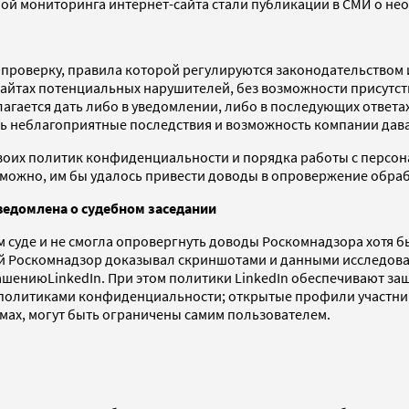
ой мониторинга интернет-сайта стали публикации в СМИ о нео
 проверку, правила которой регулируются законодательством 
йтах потенциальных нарушителей, без возможности присутстви
лагается дать либо в уведомлении, либо в последующих ответ
чь неблагоприятные последствия и возможность компании дават
своих политик конфиденциальности и порядка работы с персо
можно, им бы удалось привести доводы в опровержение обработ
ведомлена о судебном заседании
ком суде и не смогла опровергнуть доводы Роскомнадзора хотя
Роскомнадзор доказывал скриншотами и данными исследования
ашениюLinkedIn. При этом политики LinkedIn обеспечивают з
с политиками конфиденциальности; открытые профили участни
мах, могут быть ограничены самим пользователем.