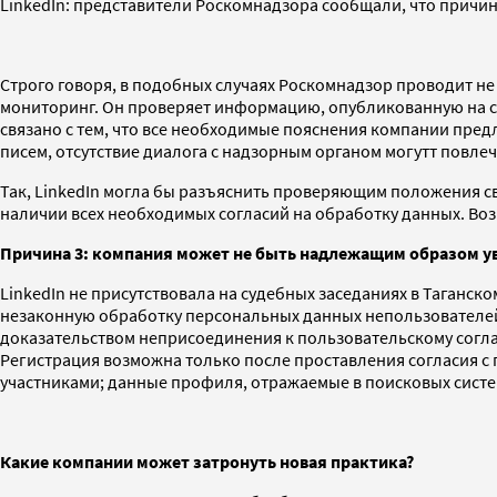
LinkedIn: представители Роскомнадзора сообщали, что причин
Строго говоря, в подобных случаях Роскомнадзор проводит не
мониторинг. Он проверяет информацию, опубликованную на са
связано с тем, что все необходимые пояснения компании пред
писем, отсутствие диалога с надзорным органом могутт повле
Так, LinkedIn могла бы разъяснить проверяющим положения 
наличии всех необходимых согласий на обработку данных. Воз
Причина 3: компания может не быть надлежащим образом у
LinkedIn не присутствовала на судебных заседаниях в Таганс
незаконную обработку персональных данных непользователей 
доказательством неприсоединения к пользовательскому согл
Регистрация возможна только после проставления согласия 
участниками; данные профиля, отражаемые в поисковых систе
Какие компании может затронуть новая практика?