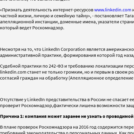
«Признать деятельность интернет-ресурсов
www.linkedin.com
частной жизни, личную и семейную тайну», - постановляет Та
апелляционной инстанции, доменные имена, указатели стран
который ведет Роскомнадзор.
Несмотря на то, что LinkedIn Corporation является американ
административной практике, формирования которой год наза
Судебной практики по 242-ФЗ и требованию локализации персо
linkedin.com станет не только громким, но и первым в своем
согласий граждан на обработку (Апелляционное определение Мо
Отсутствие у LinkedIn представительства в России не спасает
проверит Роскомнадзор,фактически лишена возможности защити
Причина 1: компания может заранее не узнать о проводимой
В плане проверок Роскомнадзора на 2016 год содержится переч
требований законодательства о персональных данных. Как пра