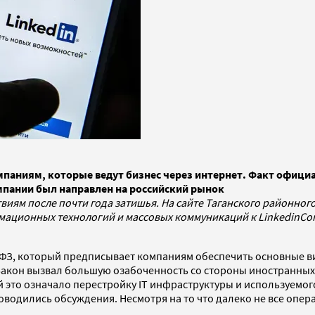
аниям, которые ведут бизнес через интернет. Факт официал
омпании был направлен на российский рынок
ям после почти года затишья. На сайте Таганского районного 
рмационных технологий и массовых коммуникаций к
LinkedinCo
42-ФЗ, который предписывает компаниям обеспечить основные 
 Закон вызвал большую озабоченность со стороны иностранны
й это означало перестройку IT инфраструктуры и используемо
оводились обсуждения. Несмотря на то что далеко не все опер