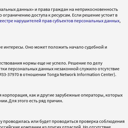
альных данных» и права граждан на неприкосновенность
о ограничению доступа к ресурсам. Если решение устоит в
еестре нарушителей прав субъектов персональных данных
,
 ее интересы. Оно может положить начало судебной и
ествования нормы еще не успело. Решение по делу
ботки персональных данных незаконной служило отсутствие
33-37970 в отношении Tonga Network Information Center).
кая корпорация, как и другие зарубежные операторы, которых
ии.Для этого есть ряд причин.
году проводилась или будет проводиться проверка соблюдения
оссийские компании из других отраслей. Но отсутствие