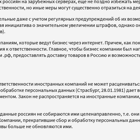
оссиян на зарубежных серверах, еще не поздно избежать мер
ственности, но иные меры могут существенно отразиться на де
ельные даже с учетом регулярных предупреждений об их возм
я инициатива о значительном увеличении штрафов, однако они
в).
ниям, которые ведут бизнес через интернет. Причем, как пока
ия к ответственности. Главное, чтобы бизнес компании был н
и .рф, предоставлять доставку товаров в Россию и возможность
ветственности иностранных компаний не может расцениваться
обработке персональных данных (Страсбург, 28.01.1981) дает
ументом. Закон не распространяется на иностранные компани
данные россиян не собираются ими целенаправленно, т.е. он
омпании, прекратившие сбор и обработку персональных данных 
хивы больше не обновляются ими.