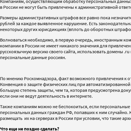
Компаниям, осуществляющим обработку персональных данных р
в России не могут быть привлечены к административной ответ
Размеры административных штрафов все равно пока незначит
рублей за каждое выявленное нарушение. Есть законодательна
некоторых других юрисдикциях (вплоть до оборотных штрафо
Волноваться необходимо, в первую очередь, иностранным компа
компании в России не имеет никакого значения для привлечен
русскоязычную версию своего сайта, использовать домены .ru 
персональные данные россиян.
По мнению Роскомнадзора, факт возможного привлечения к от
Конвенция о защите физических лиц при автоматизированной 
большую степень защиты, чем та, которая предусмотрена док
если они не ведут деятельность в интернете.
Также компаниям можно не беспокоиться, если персональные 
персональных данных граждан РФ, попавших к ним случайно. К
размещать их на серверах в России при условии, что такие ар
Что еще не поздно сделать?