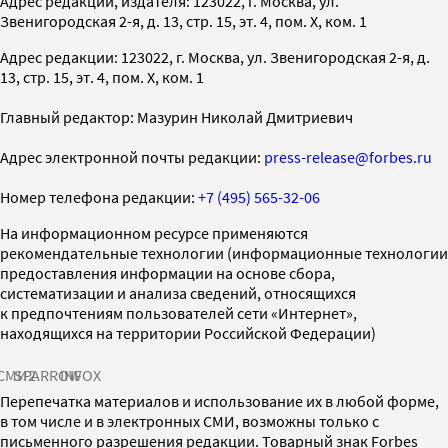
Адрес редакции, издателя: 123022, г. Москва, ул.
Звенигородская 2-я, д. 13, стр. 15, эт. 4, пом. X, ком. 1
Адрес редакции: 123022, г. Москва, ул. Звенигородская 2-я, д.
13, стр. 15, эт. 4, пом. X, ком. 1
Главный редактор: Мазурин Николай Дмитриевич
Адрес электронной почты редакции:
press-release@forbes.ru
Номер телефона редакции:
+7 (495) 565-32-06
На информационном ресурсе применяются
рекомендательные технологии (информационные технологии
предоставления информации на основе сбора,
систематизации и анализа сведений, относящихся
к предпочтениям пользователей сети «Интернет»,
находящихся на территории Российской Федерации)
СМИ2
SPARROW
INFOX
Перепечатка материалов и использование их в любой форме,
в том числе и в электронных СМИ, возможны только с
письменного разрешения редакции. Товарный знак Forbes