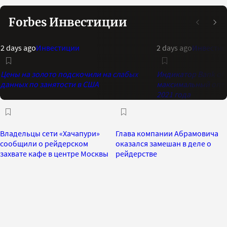
Forbes Инвестиции
2 days ago
Инвестиции
2 days ago
Инвестиц
Цены на золото подскочили на слабых
Индикатор Bank of 
данных по занятости в США
максимальный опти
2021 года
Владельцы сети «Хачапури»
Глава компании Абрамовича
сообщили о рейдерском
оказался замешан в деле о
захвате кафе в центре Москвы
рейдерстве