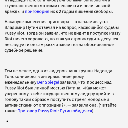
«хулиганстве» по мотивам ненависти и религиозной
вражды и
приговорил
их к 2 годам лишения свободы.
Накануне вынесения приговора — в начале августа —
Владимир Путин отвечал на вопрос, касающийся судьбы
Pussу Riot. Тогда он заявил, что не видит в поступке Pussу
Riot ничего хорошего, но «так уж строг«» судить девушек
не следует и он сам рассчитывает на на обоснованное
судебное решение.
Тем не менее, одна из лидеров панк-группы Надежда
Толоконникова в интервью немецкому
еженедельнику
Der Spiegel
заявила, что процесс над
Pussy Riot был личной местью Путина. «Как может
уверенному в себе государственному лидеру прийти в
голову таким образом поступить с тремя молодыми
активистками от оппозиции?», — заявила она. (Читайте
также
Приговор Pussy Riot: Путин обиделся
).