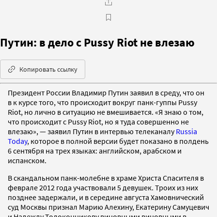
Путин: в дело с Pussy Riot не влезаю
Копировать ссылку
Президент России Владимир Путин заявил в среду, что он
в к курсе того, что происходит вокруг панк-гуппы Pussy
Riot, но лично в ситуацию не вмешивается. «Я знаю о том,
что происходит c Pussy Riot, но я туда совершенно не
влезаю», — заявил Путин в интервью телеканалу
Russia
Today
, которое в полной версии будет показано в полдень
6 сентября на трех языках: английском, арабском и
испанском.
В скандальном панк-молебне в храме Христа Спасителя в
феврале 2012 года участвовали 5 девушек. Троих из них
позднее задержали, и в середине августа Хамовнический
суд Москвы признал Марию Алехину, Екатерину Самуцевич
и Надежду Толоконникову виновными виновными в