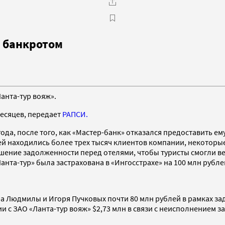
н банкротом
анта-тур вояж».
месяцев, передает
РАПСИ.
ода, после того, как «Мастер-банк» отказался предоставить ем
ей находились более трех тысяч клиентов компании, некоторые
гашение задолженности перед отелями, чтобы туристы смогли в
та-тур» была застрахована в «Ингосстрахе» на 100 млн рубле
ра Людмилы и Игоря Пучковых почти 80 млн рублей в рамках з
 с ЗАО «Ланта-тур вояж» $2,73 млн в связи с неисполнением 