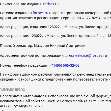
Наименование издания:
forbes.ru
Cетевое издание «
forbes.ru
» зарегистрировано Федеральной 
принятия решения о регистрации: серия Эл № ФС77-82431 от 23 
Адрес редакции, издателя: 123022, г. Москва, ул. Звенигородская 2-
Адрес редакции: 123022, г. Москва, ул. Звенигородская 2-я, д. 13, с
Главный редактор: Мазурин Николай Дмитриевич
Адрес электронной почты редакции:
press-release@forbes.ru
Номер телефона редакции:
+7 (495) 565-32-06
На информационном ресурсе применяются рекомендательные 
сведений, относящихся к предпочтениям пользователей сети 
СМИ2
SPARROW
INFOX
Перепечатка материалов и использование их в любой форме, в
исключительной собственностью Forbes Media Asia Pte. Limite
AO «АС Рус Медиа»
·
2026
16+