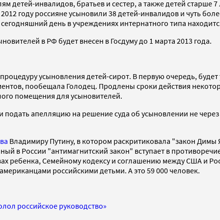
детей-инвалидов, братьев и сестер, а также детей старше 7 л
 2012 году россияне усыновили 38 детей-инвалидов и чуть более
 сегодняшний день в учреждениях интернатного типа находится
вителей в РФ будет внесен в Госдуму до 1 марта 2013 года.
 процедуру усыновления детей-сирот. В первую очередь, будет
ментов, пообещала Голодец. Продлены сроки действия некотор
лого помещения для усыновителей.
 подать апелляцию на решение суда об усыновлении не через 30
тва
Владимиру Путину, в котором раскритиковала "закон Димы Я
енный в России "антимагнитский закон" вступает в противореч
вах ребенка, Семейному кодексу и соглашению между США и Ро
американцами российскими детьми. А это 59 000 человек.
колол российское руководство»