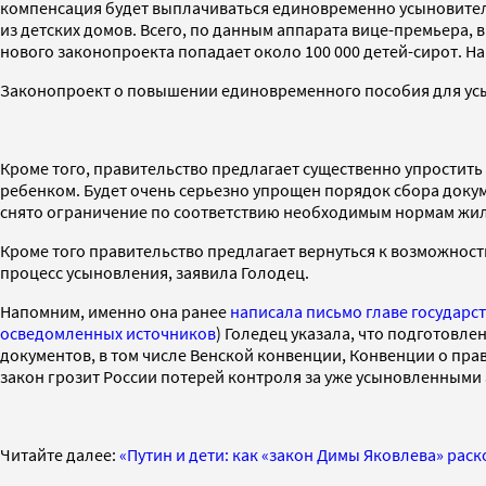
компенсация будет выплачиваться единовременно усыновителям 
из детских домов. Всего, по данным аппарата вице-премьера, в
нового законопроекта попадает около 100 000 детей-сирот. На
Законопроект о повышении единовременного пособия для усыно
Кроме того, правительство предлагает существенно упростить
ребенком. Будет очень серьезно упрощен порядок сбора доку
снято ограничение по соответствию необходимым нормам жи
Кроме того правительство предлагает вернуться к возможности
процесс усыновления, заявила Голодец.
Напомним, именно она ранее
написала письмо главе государс
осведомленных источников
) Голедец указала, что подготовл
документов, в том числе Венской конвенции, Конвенции о пра
закон грозит России потерей контроля за уже усыновленными 
Читайте далее:
«Путин и дети: как «закон Димы Яковлева» рас