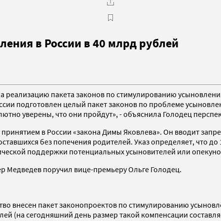
ения в России в 40 млрд рублей
 реализацию пакета законов по стимулированию усыновления 
оссии подготовлен целый пакет законов по проблеме усыновлен
олютно уверены, что они пройдут», - объяснила Голодец персп
и с принятием в России «закона Димы Яковлева». Он вводит за
 оставшихся без попечения родителей. Указ определяет, что д
ической поддержки потенциальных усыновителей или опекуно
р Медведев поручил вице-премьеру Ольге Голодец.
тво внесен пакет законопроектов по стимулированию усыновл
ей (на сегодняшний день размер такой компенсации составляе