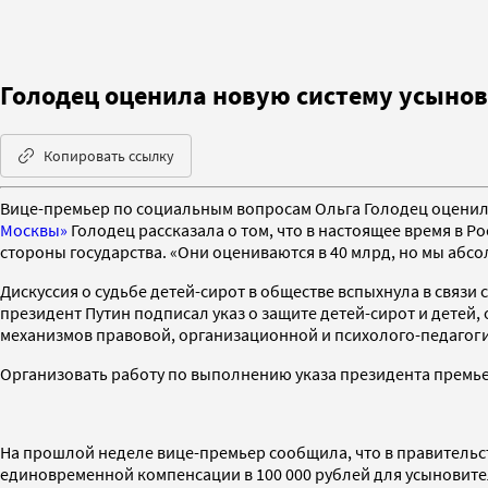
Голодец оценила новую систему усыновл
Копировать ссылку
Вице-премьер по социальным вопросам Ольга Голодец оценила
Москвы»
Голодец рассказала о том, что в настоящее время в Р
стороны государства. «Они оцениваются в 40 млрд, но мы абс
Дискуссия о судьбе детей-сирот в обществе вспыхнула в связ
президент Путин подписал указ о защите детей-сирот и детей,
механизмов правовой, организационной и психолого-педагог
Организовать работу по выполнению указа президента премье
На прошлой неделе вице-премьер сообщила, что в правительс
единовременной компенсации в 100 000 рублей для усыновител