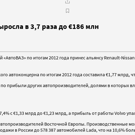
ыросла в 3,7 раза до €186 млн
втоВАЗ» по итогам 2012 года принес альянсу Renault-Nissan п
ого автоконцерна по итогам 2012 года составила €1,77 млрд, ч
й по прибыли других автопроизводителей, долями в которых вла
4% с €1,33 млрд до €1,23 млрд, а прибыль от работы Volvo упала
 автопроизводителей Восточной Европы. Производственные мо
родажи в России до 578 387 автомобилей Lada, что на 10,6% бо