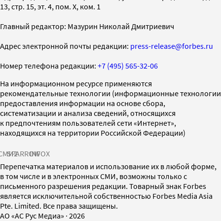
13, стр. 15, эт. 4, пом. X, ком. 1
Главный редактор: Мазурин Николай Дмитриевич
Адрес электронной почты редакции:
press-release@forbes.ru
Номер телефона редакции:
+7 (495) 565-32-06
На информационном ресурсе применяются
рекомендательные технологии (информационные технологии
предоставления информации на основе сбора,
систематизации и анализа сведений, относящихся
к предпочтениям пользователей сети «Интернет»,
находящихся на территории Российской Федерации)
СМИ2
SPARROW
INFOX
Перепечатка материалов и использование их в любой форме,
в том числе и в электронных СМИ, возможны только с
письменного разрешения редакции. Товарный знак Forbes
является исключительной собственностью Forbes Media Asia
Pte. Limited. Все права защищены.
AO «АС Рус Медиа»
·
2026