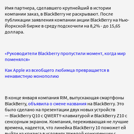
Имя партнера, сделавшего крупнейший в истории
компании заказ, в BlackBerry не раскрывают. После
публикации заявления компании акции BlackBerry на Нью-
Йоркской бирже в среду подскочили на 8,2% - до 15,65
доллара.
«Руководители Blackberry пропустили момент, когда мир
поменялся»
Как Apple из всеобщего любимца превращается в
ненавистную монополию
В конце января компания RIM, выпускающая смартфоны
BlackBerry,
объявила о смене названия
на BlackBerry. Это
было сделано на презентации двух новых устройств
— BlackBerry Q10 с QWERTY-клавиатурой и BlackBerry Z10 с
сенсорным экраном. Компания, переживающая не лучшие
времена, надеется, что линейка BlackBerry 10 поможет ей
выйти из кризиса в условиях тяжелой конкуренции с