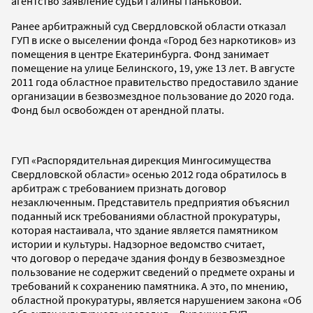
агентство заявление судьи Галины Паньковой.
Ранее арбитражный суд Свердловской области отказал
ГУП в иске о выселении фонда «Город без наркотиков» из
помещения в центре Екатеринбурга. Фонд занимает
помещение на улице Белинского, 19, уже 13 лет. В августе
2011 года областное правительство предоставило здание
организации в безвозмездное пользование до 2020 года.
Фонд был освобожден от арендной платы.
ГУП «Распорядительная дирекция Мингосимущества
Свердловской области» осенью 2012 года обратилось в
арбитраж с требованием признать договор
незаключенным. Представитель предприятия объяснил
поданный иск требованиями областной прокуратуры,
которая настаивала, что здание является памятником
истории и культуры. Надзорное ведомство считает,
что договор о передаче здания фонду в безвозмездное
пользование не содержит сведений о предмете охраны и
требований к сохранению памятника. А это, по мнению,
областной прокуратуры, является нарушением закона «Об