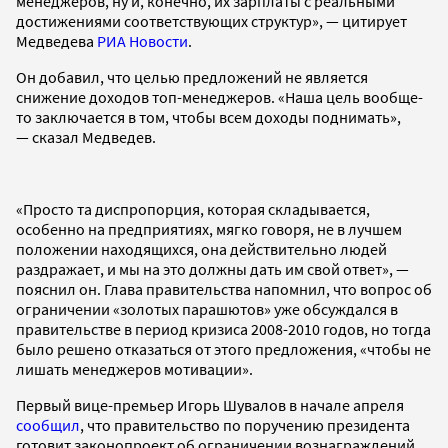
менеджеров, ну и, конечно, их зарплаты с реальными
достижениями соответствующих структур», — цитирует
Медведева
РИА Новости
.
Он добавил, что целью предложений не является
снижение доходов топ-менеджеров. «Наша цель вообще-
то заключается в том, чтобы всем доходы поднимать»,
— сказал Медведев.
«Просто та диспропорция, которая складывается,
особенно на предприятиях, мягко говоря, не в лучшем
положении находящихся, она действительно людей
раздражает, и мы на это должны дать им свой ответ», —
пояснил он. Глава правительства напомнил, что вопрос об
ограничении «золотых парашютов» уже обсуждался в
правительстве в период кризиса 2008-2010 годов, но тогда
было решено отказаться от этого предложения, «чтобы не
лишать менеджеров мотивации».
Первый вице-премьер Игорь Шувалов в начале апреля
сообщил
, что правительство по поручению президента
готовит законопроект об ограничении вознаграждений,