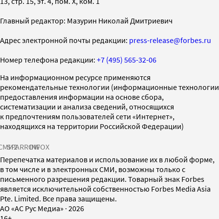
13, стр. 15, эт. 4, пом. X, ком. 1
Главный редактор: Мазурин Николай Дмитриевич
Адрес электронной почты редакции:
press-release@forbes.ru
Номер телефона редакции:
+7 (495) 565-32-06
На информационном ресурсе применяются
рекомендательные технологии (информационные технологии
предоставления информации на основе сбора,
систематизации и анализа сведений, относящихся
к предпочтениям пользователей сети «Интернет»,
находящихся на территории Российской Федерации)
СМИ2
SPARROW
INFOX
Перепечатка материалов и использование их в любой форме,
в том числе и в электронных СМИ, возможны только с
письменного разрешения редакции. Товарный знак Forbes
является исключительной собственностью Forbes Media Asia
Pte. Limited. Все права защищены.
AO «АС Рус Медиа»
·
2026
16+