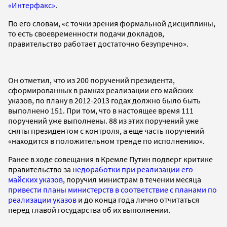
«Интерфакс»
.
По его словам, «с точки зрения формальной дисциплины,
то есть своевременности подачи докладов,
правительство работает достаточно безупречно».
Он отметил, что из 200 поручений президента,
сформированных в рамках реализации его майских
указов, по плану в 2012-2013 годах должно было быть
выполнено 151. При том, что в настоящее время 111
поручений уже выполнены. 88 из этих поручений уже
сняты президентом с контроля, а еще часть поручений
«находится в положительном тренде по исполнению».
Ранее в ходе совещания в Кремле Путин подверг критике
правительство за
недоработки при реализации его
майских указов
, поручил министрам в течении месяца
привести планы министерств в соответствие с планами по
реализации указов
и до конца года лично отчитаться
перед главой государства об их выполнении.