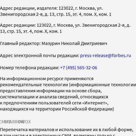
Адрес редакции, издателя: 123022, г. Москва, ул.
Звенигородская 2-я, д. 13, стр. 15, эт. 4, пом. X, ком. 1
Адрес редакции: 123022, г. Москва, ул. Звенигородская 2-я, д.
13, стр. 15, эт. 4, пом. X, ком. 1
Главный редактор: Мазурин Николай Дмитриевич
Адрес электронной почты редакции:
press-release@forbes.ru
Номер телефона редакции:
+7 (495) 565-32-06
На информационном ресурсе применяются
рекомендательные технологии (информационные технологии
предоставления информации на основе сбора,
систематизации и анализа сведений, относящихся
к предпочтениям пользователей сети «Интернет»,
находящихся на территории Российской Федерации)
СМИ2
SPARROW
INFOX
Перепечатка материалов и использование их в любой форме,
в том числе и в электронных СМИ, возможны только с