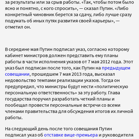
за результаты или за срыв работы. «Так, чтобы потом было
ясно и понятно, с кого спросить», — сказал Путин. «Либо
конкретный чиновник берется за сдачу, либо лучше сразу
подумать об иных путях развития своей карьеры», —
отметил он.
В середине мая Путин подписал указ, согласно которому
кабинет министров должен представить ему планы
работы в части исполнения указов от 7 мая 2012 года. Этот
указ был подписан после того, как Путин на
предыдущем
совещании
, прошедшем 7 мая 2013 года, высказал
недовольство темпами реализации указов. Тогда он
предупредил, что министры будут нести «политическую
персональную ответственность» за эту работу. Глава
государства поручил разработать четкий планы и
пообещал провести персональные встречи со всеми
членами правительства для обсуждения итогов их личной
работы.
На следующий день после того совещания Путин
подписал указ об
отставке вице-премьера
и руководителя