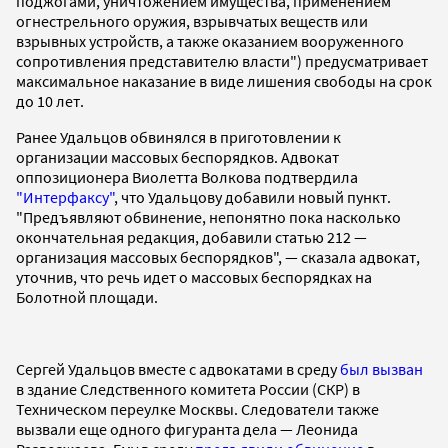
поджогами, уничтожением имущества, применением
огнестрельного оружия, взрывчатых веществ или
взрывных устройств, а также оказанием вооруженного
сопротивления представителю власти") предусматривает
максимальное наказание в виде лишения свободы на срок
до 10 лет.
Ранее Удальцов обвинялся в приготовлении к
организации массовых беспорядков. Адвокат
оппозиционера Виолетта Волкова подтвердила
"Интерфаксу"
, что Удальцову добавили новый пункт.
"Предъявляют обвинение, непонятно пока насколько
окончательная редакция, добавили статью 212 —
организация массовых беспорядков", — сказала адвокат,
уточнив, что речь идет о массовых беспорядках на
Болотной площади.
Сергей Удальцов вместе с адвокатами в среду
был вызван
в здание Следственного комитета России (СКР) в
Техническом переулке Москвы. Следователи также
вызвали еще одного фигуранта дела — Леонида