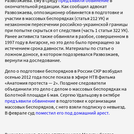
Развозжаева. Ему в среду
предъявили обвинение
в
окончательной редакции. Как сообщил адвокат
Развозжаева, оппозиционер обвиняется в подготовке и
участии в массовых беспорядках (статья 212 УК) и
незаконном пересечении российско-украинской границы
при попытке скрыться от следствия (часть 1 статьи 322 УК).
Ранее активиста также обвиняли в разбое, совершенном в
1997 году в Ангарске, но это дело было прекращено за
истечением срока давности. Материалы по статье о
ложном доносе, в котором подозревался Развозжаев,
вернули на доследование.
Дело о подготовке беспорядков в России СКР возбудил
осенью 2012 года после показа в эфире НТВ фильма
«Анатомия протеста — 2». Позднее следователи
объединили это дело с делом о массовых беспорядках на
Болотной площади 6 мая. Сергею Удальцову в октябре
предъявили
обвинение
в подготовке к организации
массовых беспорядков, с него взяли подписку о невыезд.
В феврале суд
поместил его под домашний арест.