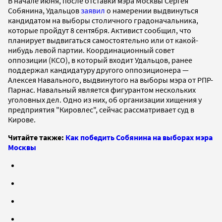
В начале июня, после отставки мэра Москвы Сергея
Собянина, Удальцов
заявил
о намерении выдвинуться
кандидатом на выборы столичного градоначальника,
которые пройдут 8 сентября. Активист сообщил, что
планирует выдвигаться самостоятельно или от какой-
нибудь левой партии. Координационный совет
оппозиции (КСО), в который входит Удальцов, ранее
поддержал кандидатуру другого оппозиционера —
Алексея Навального, выдвинутого на выборы мэра от РПР-
Парнас. Навальный является фигурантом нескольких
уголовных дел. Одно из них, об организации хищения у
предприятия "Кировлес", сейчас рассматривает суд в
Кирове.
Читайте также:
Как победить Собянина на выборах мэра
Москвы