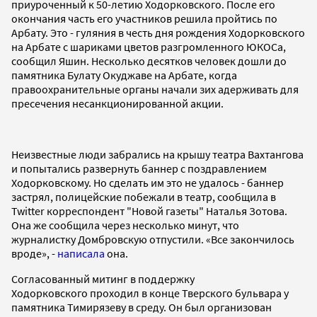
приуроченный к 50-летию Ходорковского. После его
окончания часть его участников решила пройтись по
Арбату. Это - гуляния в честь дня рождения Ходорковского
на Арбате с шариками цветов разгромленного ЮКОСа,
сообщил Яшин. Несколько десятков человек дошли до
памятника Булату Окуджаве на Арбате, когда
правоохранительные органы начали зих адерживать для
пресечения несанкционированной акции.
Неизвестные люди забрались на крышу театра Вахтангова
и попытались развернуть баннер с поздравлением
Ходорковскому. Но сделать им это не удалось - баннер
застрял, полицейские побежали в театр, сообщила в
Twitter корреспондент "Новой газеты" Наталья Зотова.
Она же сообщила через несколько минут, что
журналистку Домбровскую отпустили. «Все закончилось
вроде», -
написала
она.
Согласованный митинг в поддержку
Ходорковского проходил в конце Тверского бульвара у
памятника Тимирязеву в среду. Он был организован