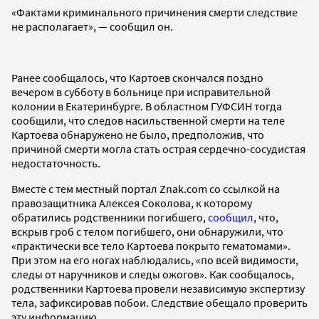
«Фактами криминального причинения смерти следствие
не располагает», — сообщил он.
Ранее сообщалось, что Картоев скончался поздно
вечером в субботу в больнице при исправительной
колонии в Екатеринбурге. В областном ГУФСИН тогда
сообщили, что следов насильственной смерти на теле
Картоева обнаружено не было, предположив, что
причиной смерти могла стать острая сердечно-сосудистая
недостаточность.
Вместе с тем местный портал Znak.com со ссылкой на
правозащитника Алексея Соколова, к которому
обратились родственники погибшего,
сообщил
, что,
вскрыв гроб с телом погибшего, они обнаружили, что
«практически все тело Картоева покрыто гематомами».
При этом на его ногах наблюдались, «по всей видимости,
следы от наручников и следы ожогов». Как сообщалось,
родственники Картоева провели независимую экспертизу
тела, зафиксировав побои. Следствие обещало проверить
эту информацию.