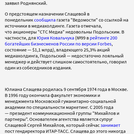
заявил Роднянский.
О предстоящем назначении Слащевой в
понедельник
сообщила
газета "Ведомости" со ссылкой на
источники в медиахолдинге. Газета отмечала,
что акционеры "СТС Медиа" недовольны Подольским. В
частности, для
Юрия
Ковальчука
(№99 в
рейтинге 200
богатейших бизнесменов России по версии Forbes
,
состояние — $1,1 млрд), владеющего 25,3% акций
медиахолдинга, Подольский — недостаточно лояльный
менеджер и действует слишком самостоятельно, говорил
один из собеседников издания.
Юлиана Слащева родилась 9 сентября 1974 года в Москве.
В 1996 году окончила факультет экономики и
менеджмента Московской гуманитарно-социальной
академии по специальности маркетинг. С 2005 года
— президент коммуникационной группы "Михайлов и
партнеры". Основателем агентства является супруг
Слащевой Сергей Михайлов, который сейчас
занимает
пост гендиректора ИТАР-ТАСС. Слащева до этого никогда