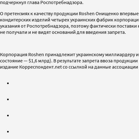
подчеркнул глава Роспотребнадзора.
О претензиях к качеству продукции Roshen Онищенко впервы
кондитерских изделий четырех украинских фабрик корпорации
указания от Роспотребнадзора, поэтому фактически поставки 
не получали и не видят оснований для введения запрета.
Корпорация Roshen принадлежит украинскому миллиардеру и
состояние — $1,6 млрд). В результате запрета ввоза продукци
издание Корреспондент.net со ссылкой на данные ассоциации