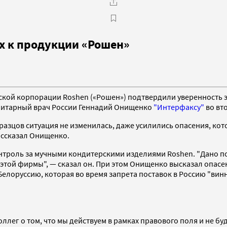
х к продукции «Рошен»
кой корпорации Roshen («Рошен») подтвердили уверенность э
анитарный врач России Геннадий Онищенко
"Интерфаксу"
во вт
разцов ситуация не изменилась, даже усилились опасения, ко
ассказал Онищенко.
нтроль за мучными кондитерскими изделиями Roshen. "Дано п
этой фирмы", — сказал он. При этом Онищенко высказал опасе
Белоруссию, которая во время запрета поставок в Россию "вин
ллег о том, что мы действуем в рамках правового поля и не бу