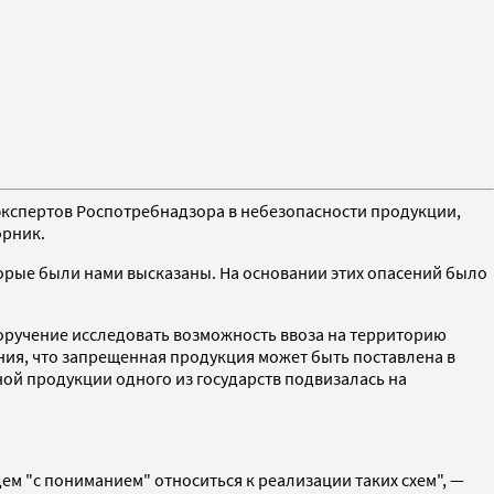
кспертов Роспотребнадзора в небезопасности продукции,
орник.
торые были нами высказаны. На основании этих опасений было
оручение исследовать возможность ввоза на территорию
ния, что запрещенная продукция может быть поставлена в
ной продукции одного из государств подвизалась на
дем "с пониманием" относиться к реализации таких схем", —