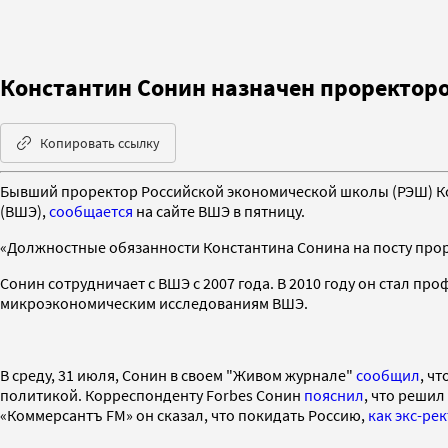
Константин Сонин назначен проректор
Копировать ссылку
Бывший проректор Российской экономической школы (РЭШ) Ко
(ВШЭ),
сообщается
на сайте ВШЭ в пятницу.
«Должностные обязанности Константина Сонина на посту прор
Сонин сотрудничает с ВШЭ с 2007 года. В 2010 году он стал пр
микроэкономическим исследованиям ВШЭ.
В среду, 31 июля, Сонин в своем "Живом журнале"
сообщил
, ч
политикой. Корреспонденту Forbes Сонин
пояснил
, что решил
«Коммерсантъ FM» он сказал, что покидать Россию,
как экс-ре