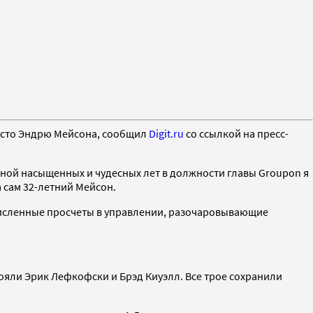
есто Эндрю Мейсона, сообщил
Digit.ru
со ссылкой на пресс-
иной насыщенных и чудесных лет в должности главы Groupon я
 сам 32-летний Мейсон.
численные просчеты в управлении, разочаровывающие
тояли Эрик Лефкофски и Брэд Киуэлл. Все трое сохранили