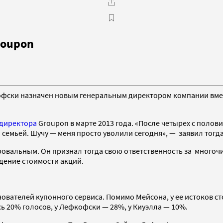
roupon
офски назначен новым генеральным директором компании вм
ндиректора
Groupon в марте 2013 года. «После четырех с полов
семьей. Шучу — меня просто уволили сегодня», — заявил тогда
ровальным. Он признал тогда свою ответственность за много
дение стоимости акций.
нователей купонного сервиса. Помимо Мейсона, у ее истоков с
 20% голосов, у Лефкофски — 28%, у Киуэлла — 10%.