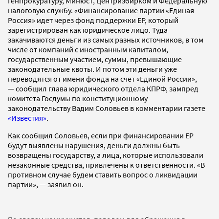
Генпрокуратуру, Минюст, Центризбирком и Федеральную
налоговую службу. «Финансирование партии «Единая
Россия» идет через фонд поддержки ЕР, который
зарегистрирован как юридическое лицо. Туда
закачиваются деньги из самых разных источников, в том
числе от компаний с иностранным капиталом,
государственным участием, суммы, превышающие
законодательные квоты. И потом эти деньги уже
переводятся от имени фонда на счет «Единой России»,
— сообщил глава юридического отдела КПРФ, зампред
комитета Госдумы по конституционному
законодательству Вадим Соловьев в комментарии газете
«Известия»
.
Как сообщил Соловьев, если при финансировании ЕР
будут выявлены нарушения, деньги должны быть
возвращены государству, а лица, которые использовали
незаконные средства, привлечены к ответственности. «В
противном случае будем ставить вопрос о ликвидации
партии», — заявил он.