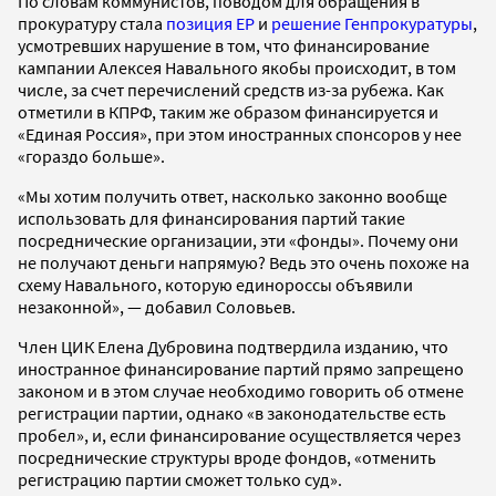
По словам коммунистов, поводом для обращения в
прокуратуру стала
позиция ЕР
и
решение Генпрокуратуры
,
усмотревших нарушение в том, что финансирование
кампании Алексея Навального якобы происходит, в том
числе, за счет перечислений средств из-за рубежа. Как
отметили в КПРФ, таким же образом финансируется и
«Единая Россия», при этом иностранных спонсоров у нее
«гораздо больше».
«Мы хотим получить ответ, насколько законно вообще
использовать для финансирования партий такие
посреднические организации, эти «фонды». Почему они
не получают деньги напрямую? Ведь это очень похоже на
схему Навального, которую единороссы объявили
незаконной», — добавил Соловьев.
Член ЦИК Елена Дубровина подтвердила изданию, что
иностранное финансирование партий прямо запрещено
законом и в этом случае необходимо говорить об отмене
регистрации партии, однако «в законодательстве есть
пробел», и, если финансирование осуществляется через
посреднические структуры вроде фондов, «отменить
регистрацию партии сможет только суд».